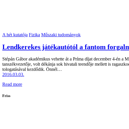
A hét kutatója
Fizika
Műszaki tudományok
Lendkerekes játékautótól a fantom forgal
Stépán Gábor akadémikus vehette át a Príma díjat december 4-én a
tanszékvezetője, volt dékánja sok hivatali teendője mellett is ragasz
tologatásával kezdődik. Önnél…
2016.03.03.
Read more
Friss