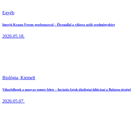
Egyéb
Interjú Krausz Ferenc professzorral – Élvonallal a világra szóló eredményekért
2026.05.18.
Biológia,
Kiemelt
Viharfellegek a magyar tenger felett – Inváziós fajok ökológiai kihívásai a Balaton térség
2026.05.07.