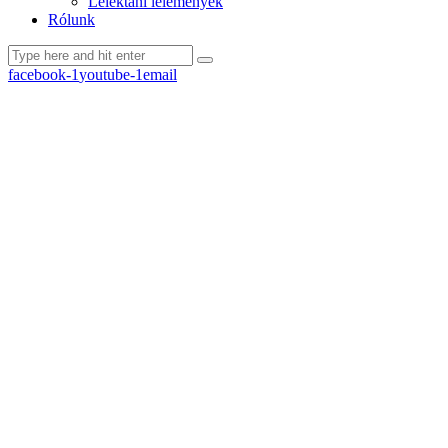
Lélektani lelemények
Rólunk
facebook-1
youtube-1
email