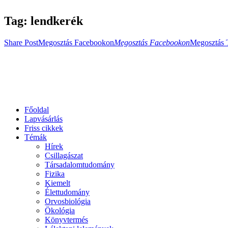
Tag: lendkerék
Share Post
Megosztás Facebookon
Megosztás Facebookon
Megosztás 
Főoldal
Lapvásárlás
Friss cikkek
Témák
Hírek
Csillagászat
Társadalomtudomány
Fizika
Kiemelt
Élettudomány
Orvosbiológia
Ökológia
Könyvtermés