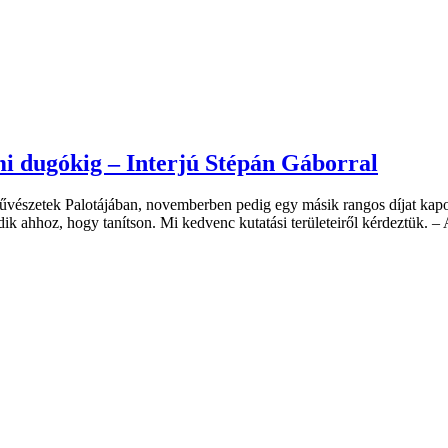
mi dugókig – Interjú Stépán Gáborral
 Művészetek Palotájában, novemberben pedig egy másik rangos díjat 
kodik ahhoz, hogy tanítson. Mi kedvenc kutatási területeiről kérdeztük.