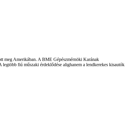
kapott meg Amerikában. A BME Gépészmérnöki Karának
 – A legtöbb fiú műszaki érdeklődése alighanem a lendkerekes kisautók