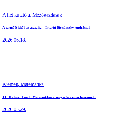
A hét kutatója,
Mezőgazdaság
A termőföldtől az asztalig – Interjú Bittsánszky Andrással
2026.06.18.
Kiemelt,
Matematika
TIT Kalmár László Matematikaverseny – Szakmai beszámoló
2026.05.29.