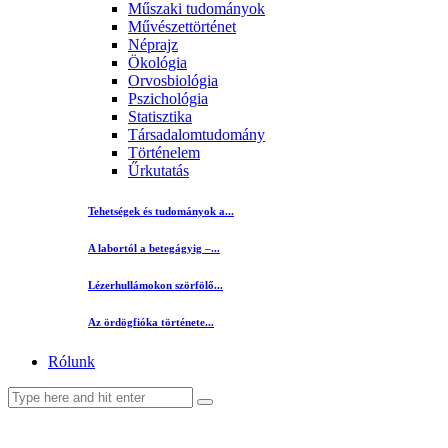
Műszaki tudományok
Művészettörténet
Néprajz
Ökológia
Orvosbiológia
Pszichológia
Statisztika
Társadalomtudomány
Történelem
Űrkutatás
Tehetségek és tudományok a...
A labortól a betegágyig –...
Lézerhullámokon szörfölő...
Az ördögfióka története...
Rólunk