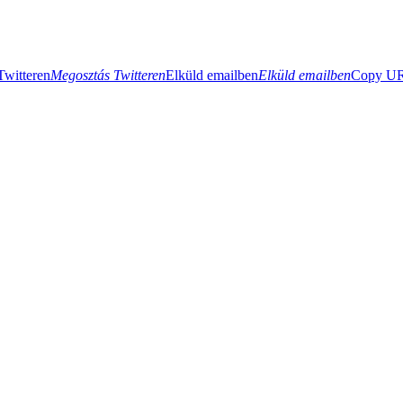
Twitteren
Megosztás Twitteren
Elküld emailben
Elküld emailben
Copy URL