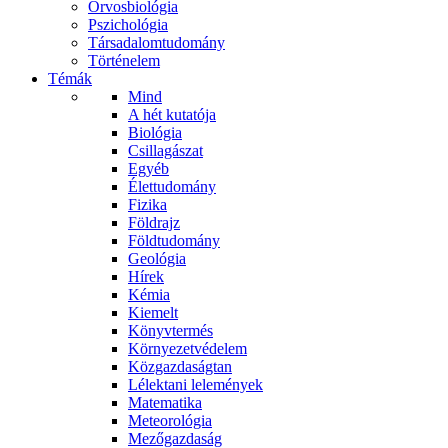
Orvosbiológia
Pszichológia
Társadalomtudomány
Történelem
Témák
Mind
A hét kutatója
Biológia
Csillagászat
Egyéb
Élettudomány
Fizika
Földrajz
Földtudomány
Geológia
Hírek
Kémia
Kiemelt
Könyvtermés
Környezetvédelem
Közgazdaságtan
Lélektani lelemények
Matematika
Meteorológia
Mezőgazdaság