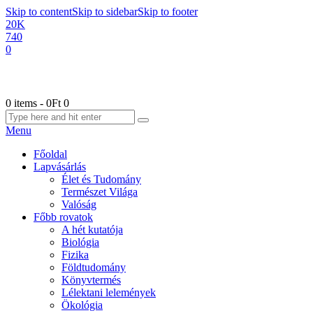
Skip to content
Skip to sidebar
Skip to footer
20K
740
0
0 items
-
0Ft
0
Menu
Főoldal
Lapvásárlás
Élet és Tudomány
Természet Világa
Valóság
Főbb rovatok
A hét kutatója
Biológia
Fizika
Földtudomány
Könyvtermés
Lélektani lelemények
Ökológia