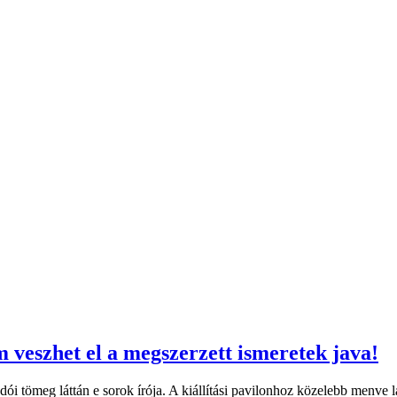
veszhet el a megszerzett ismeretek java!
landói tömeg láttán e sorok írója. A kiállítási pavilonhoz közelebb men