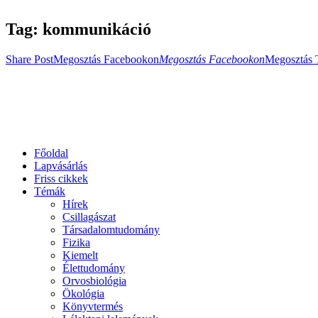
Tag: kommunikáció
Share Post
Megosztás Facebookon
Megosztás Facebookon
Megosztás 
Főoldal
Lapvásárlás
Friss cikkek
Témák
Hírek
Csillagászat
Társadalomtudomány
Fizika
Kiemelt
Élettudomány
Orvosbiológia
Ökológia
Könyvtermés