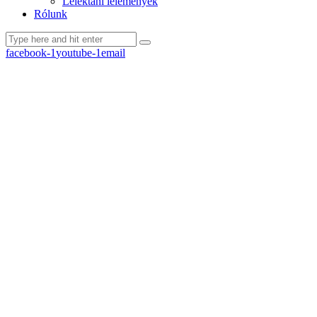
Lélektani lelemények
Rólunk
facebook-1
youtube-1
email