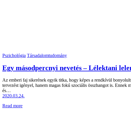
Pszichológia
Társadalomtudomány
Egy másodpercnyi nevetés – Lélektani lel
Az emberi faj sikerének egyik titka, hogy képes a rendkívül bonyolu
tervezést igényel, hanem magas fokú szociális összhangot is. Ennek m
és…
2020.03.24.
Read more