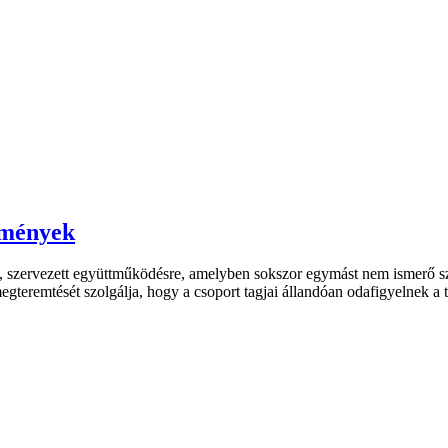
emények
lt, szervezett együttműködésre, amelyben sokszor egymást nem ismerő s
egteremtését szolgálja, hogy a csoport tagjai állandóan odafigyelnek a 