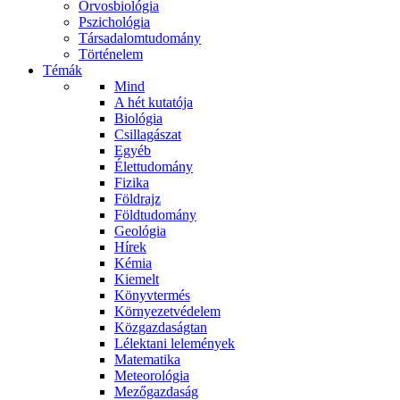
Orvosbiológia
Pszichológia
Társadalomtudomány
Történelem
Témák
Mind
A hét kutatója
Biológia
Csillagászat
Egyéb
Élettudomány
Fizika
Földrajz
Földtudomány
Geológia
Hírek
Kémia
Kiemelt
Könyvtermés
Környezetvédelem
Közgazdaságtan
Lélektani lelemények
Matematika
Meteorológia
Mezőgazdaság