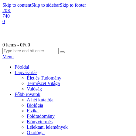
Skip to content
Skip to sidebar
Skip to footer
20K
740
0
0 items
-
0Ft
0
Menu
Főoldal
Lapvásárlás
Élet és Tudomány
Természet Világa
Valóság
Főbb rovatok
A hét kutatója
Biológia
Fizika
Földtudomány
Könyvtermés
Lélektani lelemények
Ökológia