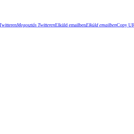
Twitteren
Megosztás Twitteren
Elküld emailben
Elküld emailben
Copy URL