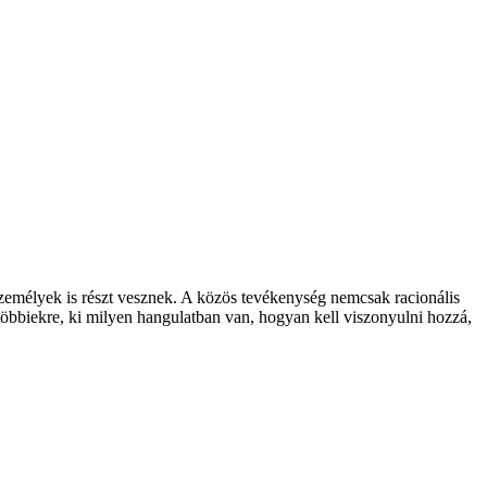
zemélyek is részt vesznek. A közös tevékenység nemcsak racionális
többiekre, ki milyen hangulatban van, hogyan kell viszonyulni hozzá,