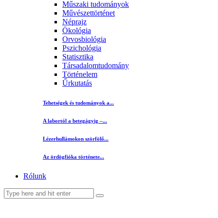
Műszaki tudományok
Művészettörténet
Néprajz
Ökológia
Orvosbiológia
Pszichológia
Statisztika
Társadalomtudomány
Történelem
Űrkutatás
Tehetségek és tudományok a...
A labortól a betegágyig –...
Lézerhullámokon szörfölő...
Az ördögfióka története...
Rólunk