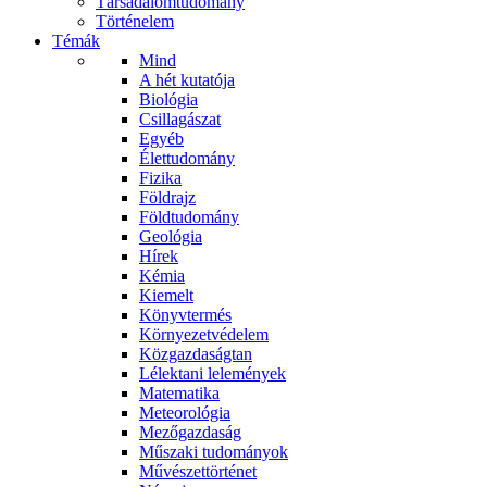
Társadalomtudomány
Történelem
Témák
Mind
A hét kutatója
Biológia
Csillagászat
Egyéb
Élettudomány
Fizika
Földrajz
Földtudomány
Geológia
Hírek
Kémia
Kiemelt
Könyvtermés
Környezetvédelem
Közgazdaságtan
Lélektani lelemények
Matematika
Meteorológia
Mezőgazdaság
Műszaki tudományok
Művészettörténet