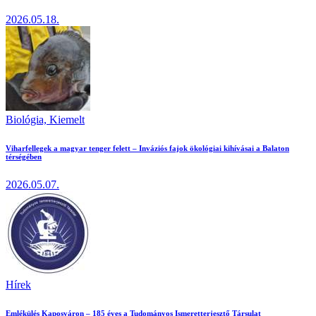
2026.05.18.
Biológia,
Kiemelt
Viharfellegek a magyar tenger felett – Inváziós fajok ökológiai kihívásai a Balaton
térségében
2026.05.07.
Hírek
Emlékülés Kaposváron – 185 éves a Tudományos Ismeretterjesztő Társulat