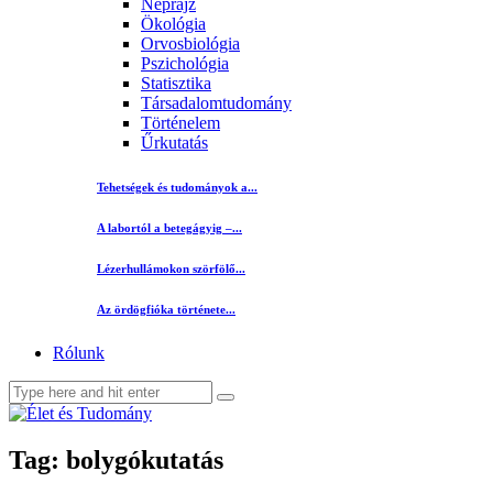
Néprajz
Ökológia
Orvosbiológia
Pszichológia
Statisztika
Társadalomtudomány
Történelem
Űrkutatás
Tehetségek és tudományok a...
A labortól a betegágyig –...
Lézerhullámokon szörfölő...
Az ördögfióka története...
Rólunk
Tag: bolygókutatás