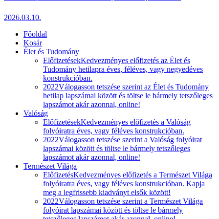
2026.03.10.
Főoldal
Kosár
Élet és Tudomány
Előfizetések
Kedvezményes előfizetés az Élet és
Tudomány hetilapra éves, féléves, vagy negyedéves
konstrukcióban.
2022
Válogasson tetszése szerint az Élet és Tudomány
hetilap lapszámai között és töltse le bármely tetszőleges
lapszámot akár azonnal, online!
Valóság
Előfizetések
Kedvezményes előfizetés a Valóság
folyóiratra éves, vagy féléves konstrukcióban.
2022
Válogasson tetszése szerint a Valóság folyóirat
lapszámai között és töltse le bármely tetszőleges
lapszámot akár azonnal, online!
Természet Világa
Előfizetés
Kedvezményes előfizetés a Természet Világa
folyóiratra éves, vagy féléves konstrukcióban. Kapja
meg a legfrissebb kiadványt elsők között!
2022
Válogasson tetszése szerint a Természet Világa
folyóirat lapszámai között és töltse le bármely
tetszőleges lapszámot akár azonnal, online!