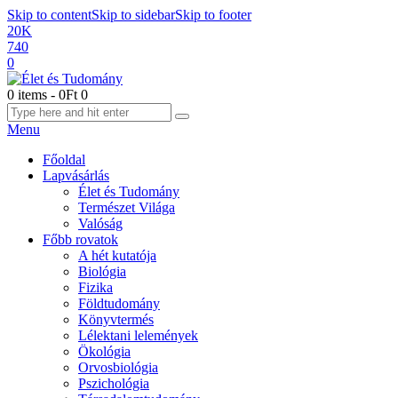
Skip to content
Skip to sidebar
Skip to footer
20K
740
0
0 items
-
0Ft
0
Menu
Főoldal
Lapvásárlás
Élet és Tudomány
Természet Világa
Valóság
Főbb rovatok
A hét kutatója
Biológia
Fizika
Földtudomány
Könyvtermés
Lélektani lelemények
Ökológia
Orvosbiológia
Pszichológia