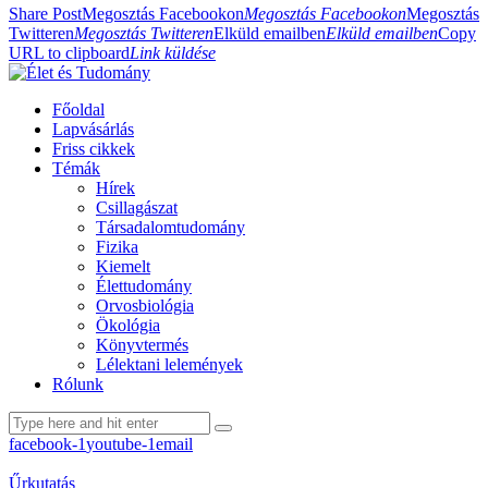
Share Post
Megosztás Facebookon
Megosztás Facebookon
Megosztás
Twitteren
Megosztás Twitteren
Elküld emailben
Elküld emailben
Copy
URL to clipboard
Link küldése
Főoldal
Lapvásárlás
Friss cikkek
Témák
Hírek
Csillagászat
Társadalomtudomány
Fizika
Kiemelt
Élettudomány
Orvosbiológia
Ökológia
Könyvtermés
Lélektani lelemények
Rólunk
facebook-1
youtube-1
email
Űrkutatás