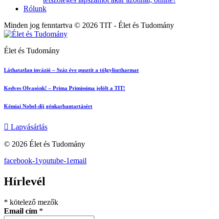
Rólunk
Minden jog fenntartva © 2026 TIT - Élet és Tudomány
Élet és Tudomány
Láthatatlan invázió – Száz éve pusztít a tölgylisztharmat
Kedves Olvasónk! – Prima Primissima jelölt a TIT!
Kémiai Nobel-díj génkarbantartásért
Lapvásárlás
© 2026 Élet és Tudomány
facebook-1
youtube-1
email
Hírlevél
*
kötelező mezők
Email cím
*