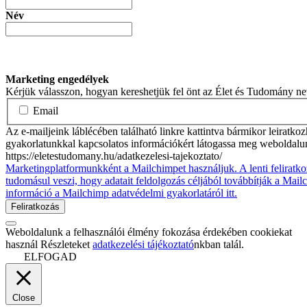
Név
Marketing engedélyek
Kérjük válasszon, hogyan kereshetjük fel önt az Élet és Tudomány n
Email
Az e-mailjeink láblécében található linkre kattintva bármikor leiratko
gyakorlatunkkal kapcsolatos információkért látogassa meg weboldalu
https://eletestudomany.hu/adatkezelesi-tajekoztato/
Marketingplatformunkként a Mailchimpet használjuk. A lenti feliratko
tudomásul veszi, hogy adatait feldolgozás céljából továbbítják a Mai
információ a Mailchimp adatvédelmi gyakorlatáról itt.
Weboldalunk a felhasználói élmény fokozása érdekében cookiekat
használ Részleteket
adatkezelési tájékoztató
nkban talál.
ELFOGAD
Close