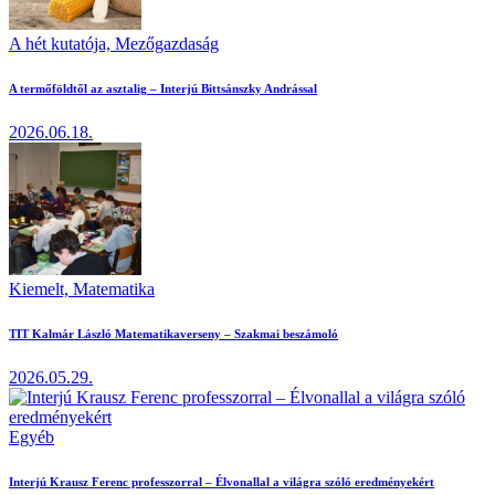
A hét kutatója,
Mezőgazdaság
A termőföldtől az asztalig – Interjú Bittsánszky Andrással
2026.06.18.
Kiemelt,
Matematika
TIT Kalmár László Matematikaverseny – Szakmai beszámoló
2026.05.29.
Egyéb
Interjú Krausz Ferenc professzorral – Élvonallal a világra szóló eredményekért