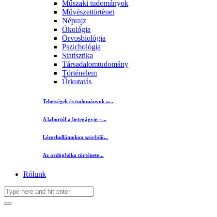
Műszaki tudományok
Művészettörténet
Néprajz
Ökológia
Orvosbiológia
Pszichológia
Statisztika
Társadalomtudomány
Történelem
Űrkutatás
Tehetségek és tudományok a...
A labortól a betegágyig –...
Lézerhullámokon szörfölő...
Az ördögfióka története...
Rólunk