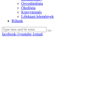
Orvosbiológia
Ökológia
Könyvtermés
Lélektani lelemények
Rólunk
facebook-1
youtube-1
email