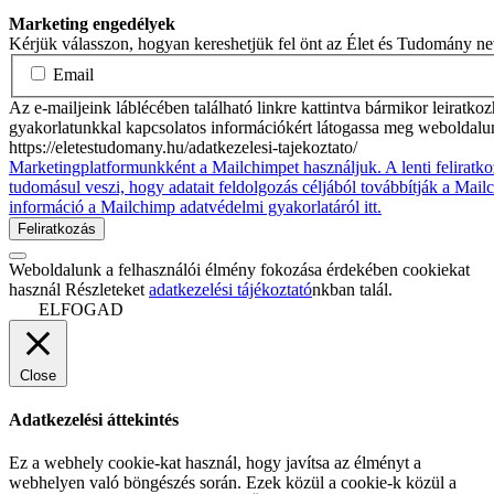
Marketing engedélyek
Kérjük válasszon, hogyan kereshetjük fel önt az Élet és Tudomány n
Email
Az e-mailjeink láblécében található linkre kattintva bármikor leiratko
gyakorlatunkkal kapcsolatos információkért látogassa meg weboldalu
https://eletestudomany.hu/adatkezelesi-tajekoztato/
Marketingplatformunkként a Mailchimpet használjuk. A lenti feliratko
tudomásul veszi, hogy adatait feldolgozás céljából továbbítják a Mai
információ a Mailchimp adatvédelmi gyakorlatáról itt.
Weboldalunk a felhasználói élmény fokozása érdekében cookiekat
használ Részleteket
adatkezelési tájékoztató
nkban talál.
ELFOGAD
Close
Adatkezelési áttekintés
Ez a webhely cookie-kat használ, hogy javítsa az élményt a
webhelyen való böngészés során. Ezek közül a cookie-k közül a