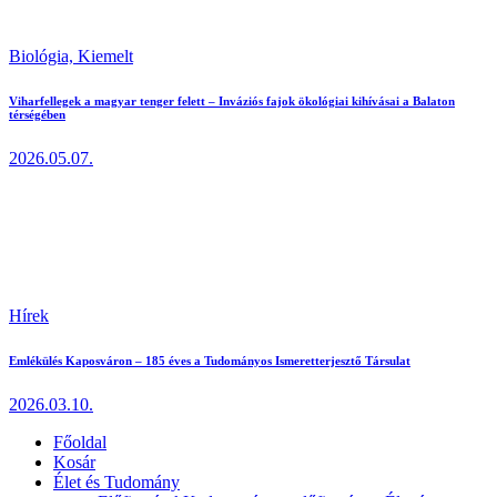
Biológia,
Kiemelt
Viharfellegek a magyar tenger felett – Inváziós fajok ökológiai kihívásai a Balaton
térségében
2026.05.07.
Hírek
Emlékülés Kaposváron – 185 éves a Tudományos Ismeretterjesztő Társulat
2026.03.10.
Főoldal
Kosár
Élet és Tudomány