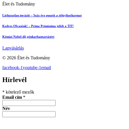
Élet és Tudomány
Láthatatlan invázió – Száz éve pusztít a tölgylisztharmat
Kedves Olvasónk! – Prima Primissima jelölt a TIT!
Kémiai Nobel-díj génkarbantartásért
Lapvásárlás
© 2026 Élet és Tudomány
facebook-1
youtube-1
email
Hírlevél
*
kötelező mezők
Email cím
*
Név