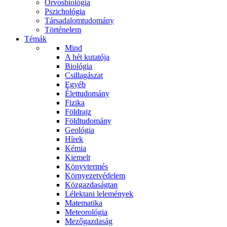
Orvosbiológia
Pszichológia
Társadalomtudomány
Történelem
Témák
Mind
A hét kutatója
Biológia
Csillagászat
Egyéb
Élettudomány
Fizika
Földrajz
Földtudomány
Geológia
Hírek
Kémia
Kiemelt
Könyvtermés
Környezetvédelem
Közgazdaságtan
Lélektani lelemények
Matematika
Meteorológia
Mezőgazdaság