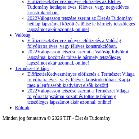
Előfizetések
Kedvezményes előfizetés az Élet és
Tudomány hetilapra éves, féléves, vagy negyedéves
konstrukcióban.
2022
Válogasson tetszése szerint az Élet és Tudomány
hetilap lapszámai között és töltse le bármely tetszőleges
lapszámot akár azonnal, online!
Valóság
Előfizetések
Kedvezményes előfizetés a Valóság
folyóiratra éves, vagy féléves konstrukcióban.
2022
Válogasson tetszése szerint a Valóság folyóirat
lapszámai között és töltse le bármely tetszőleges
lapszámot akár azonnal, online!
Természet Világa
Előfizetés
Kedvezményes előfizetés a Természet Világa
folyóiratra éves, vagy féléves konstrukcióban. Kapja
meg a legfrissebb kiadványt elsők között!
2022
Válogasson tetszése szerint a Természet Világa
folyóirat lapszámai között és töltse le bármely
tetszőleges lapszámot akár azonnal, online!
Rólunk
Minden jog fenntartva © 2026 TIT - Élet és Tudomány