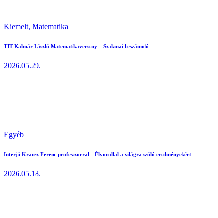
Kiemelt,
Matematika
TIT Kalmár László Matematikaverseny – Szakmai beszámoló
2026.05.29.
Egyéb
Interjú Krausz Ferenc professzorral – Élvonallal a világra szóló eredményekért
2026.05.18.