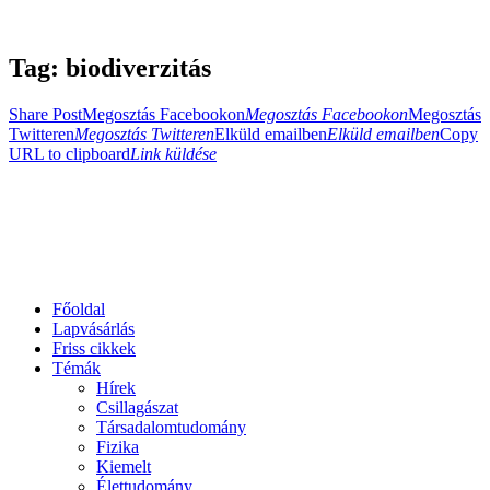
Tag: biodiverzitás
Share Post
Megosztás Facebookon
Megosztás Facebookon
Megosztás
Twitteren
Megosztás Twitteren
Elküld emailben
Elküld emailben
Copy
URL to clipboard
Link küldése
Főoldal
Lapvásárlás
Friss cikkek
Témák
Hírek
Csillagászat
Társadalomtudomány
Fizika
Kiemelt
Élettudomány