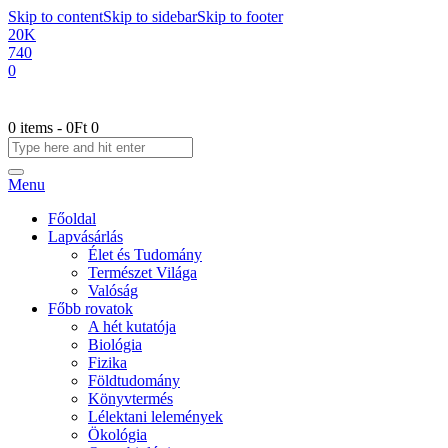
Skip to content
Skip to sidebar
Skip to footer
20K
740
0
0 items
-
0Ft
0
Menu
Főoldal
Lapvásárlás
Élet és Tudomány
Természet Világa
Valóság
Főbb rovatok
A hét kutatója
Biológia
Fizika
Földtudomány
Könyvtermés
Lélektani lelemények
Ökológia