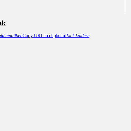
ak
üld emailben
Copy URL to clipboard
Link küldése