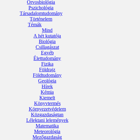
Orvosbiológia
Pszichológia
Társadalomtudomány
Történelem
Témák
Mind
A hét kutatója
Biológia
Csillagászat
Egyéb
Élettudomány
Fizika
Földrajz
Földtudomány
Geológia
Hírek
Kémia
Kiemelt
Könyvtermés
Környezetvédelem
Közgazdaságtan
Lélektani lelemények
Matematika
Meteorológia
Mezőgazdaság