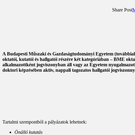
Share Post
M
A Budapesti Műszaki és Gazdaságtudományi Egyetem (továbbiakba
oktatói, kutatói és hallgatói részére két kategóriában – BME o
alkalmazottként jogviszonyban áll vagy az Egyetem nyugalmazott 
doktori képzésében aktív, nappali tagozatos hallgatói jogviszonny
Tartalmi szempontból a pályázatok lehetnek:
Önálló kutatás