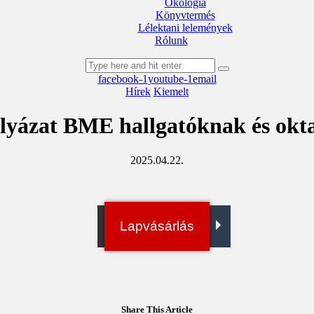
Ökológia
Könyvtermés
Lélektani lelemények
Rólunk
facebook-1
youtube-1
email
Hírek
Kiemelt
lyázat BME hallgatóknak és okt
2025.04.22.
Irány a bolt!
Lapvásárlás
Digitális példány
Share This Article