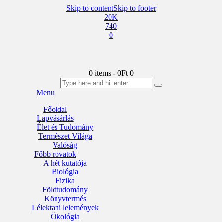
Skip to content
Skip to footer
20K
740
0
0 items
-
0Ft
0
Menu
Főoldal
Lapvásárlás
Élet és Tudomány
Természet Világa
Valóság
Főbb rovatok
A hét kutatója
Biológia
Fizika
Földtudomány
Könyvtermés
Lélektani lelemények
Ökológia