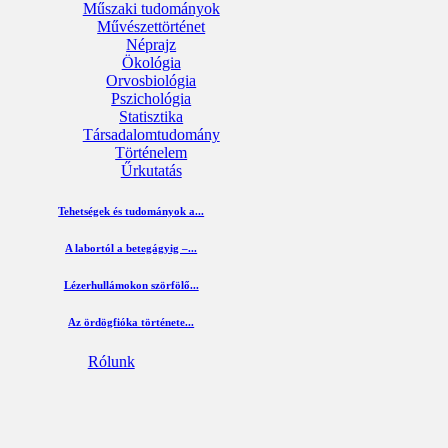
Műszaki tudományok
Művészettörténet
Néprajz
Ökológia
Orvosbiológia
Pszichológia
Statisztika
Társadalomtudomány
Történelem
Űrkutatás
Tehetségek és tudományok a...
A labortól a betegágyig –...
Lézerhullámokon szörfölő...
Az ördögfióka története...
Rólunk