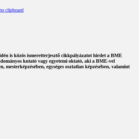
o clipboard
én is közös ismeretterjesztő cikkpályázatot hirdet a BME
tudományos kutató vagy egyetemi oktató, aki a BME-vel
en, mesterképzésében, egységes osztatlan képzésében, valamint