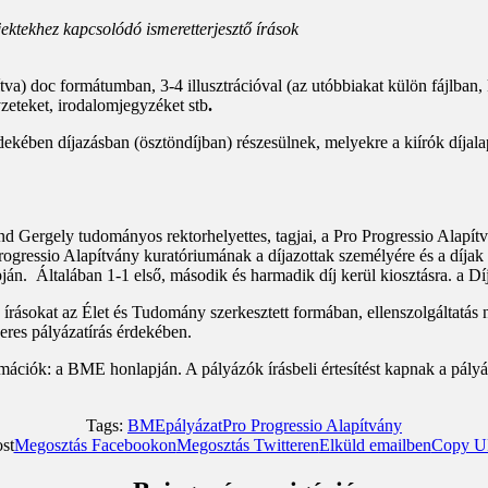
ektekhez kapcsolódó ismeretterjesztő írások
va) doc formátumban, 3-4 illusztrációval (az utóbbiakat külön fájlban
yzeteket, irodalomjegyzéket stb
.
ekében díjazásban (ösztöndíjban) részesülnek, melyekre a kiírók díjala
d Gergely tudományos rektorhelyettes, tagjai, a Pro Progressio Alapítv
 Progressio Alapítvány kuratóriumának a díjazottak személyére és a díja
n. Általában 1-1 első, második és harmadik díj kerül kiosztásra. a Díjak
 írásokat az Élet és Tudomány szerkesztett formában, ellenszolgáltatás 
eres pályázatírás érdekében.
mációk: a BME honlapján. A pályázók írásbeli értesítést kapnak a pályá
Tags:
BME
pályázat
Pro Progressio Alapítvány
st
Megosztás Facebookon
Megosztás Twitteren
Elküld emailben
Copy UR