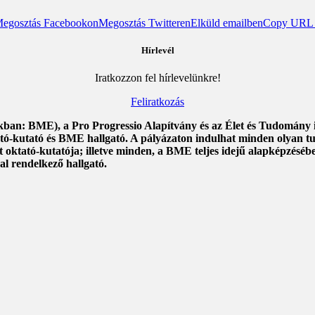
egosztás Facebookon
Megosztás Twitteren
Elküld emailben
Copy URL t
Hírlevél
Iratkozzon fel hírlevelünkre!
Feliratkozás
n: BME), a Pro Progressio Alapítvány és az Élet és Tudomány id
ktató-kutató és BME hallgató. A pályázaton indulhat minden olyan 
oktató-kutatója; illetve minden, a BME teljes idejű alapképzéséb
al rendelkező hallgató.