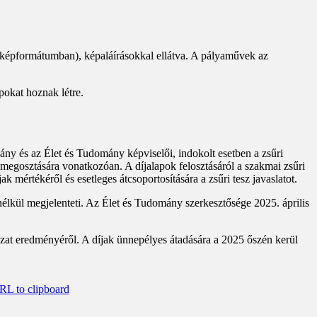
, képformátumban), képaláírásokkal ellátva. A pályaművek az
pokat hoznak létre.
ány és az Élet és Tudomány képviselői, indokolt esetben a zsűri
k megosztására vonatkozóan. A díjalapok felosztásáról a szakmai zsűri
 mértékéről és esetleges átcsoportosítására a zsűri tesz javaslatot.
nélkül megjelenteti. Az Élet és Tudomány szerkesztősége 2025. április
zat eredményéről. A díjak ünnepélyes átadására a 2025 őszén kerül
L to clipboard