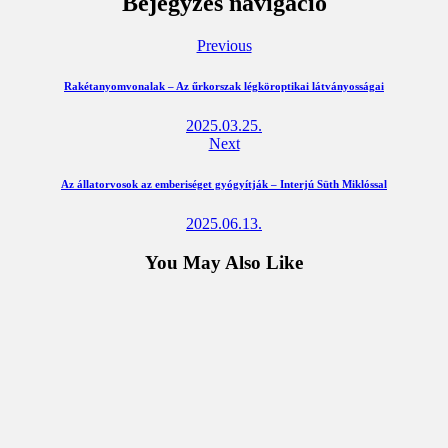
Bejegyzés navigáció
Previous
Rakétanyomvonalak – Az űrkorszak légköroptikai látványosságai
2025.03.25.
Next
Az állatorvosok az emberiséget gyógyítják – Interjú Süth Miklóssal
2025.06.13.
You May Also Like