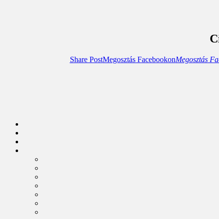
C
Share Post
Megosztás Facebookon
Megosztás Fa