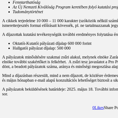
Fenntarthatóság
A
z Új Nemzeti Kiválóság Program keretében folyó kutatási proj
Tudománytörténet
A cikkek terjedelme 10 000 – 11 000 karakter (szóközök nélkül számít
ismeretterjesztés formai előírásait kövessék, pl. ne tartalmazzanak jeg
A díjazottak kutatási tevékenységük további eredményes folytatása érd
Oktatói-Kutatói pályázati díjalap 600 000 forint
Hallgatói pályázat díjalap: 500 000
A pályázatok minősítésére szakmai zsűri alakul, melynek elnöke Zarán
elnöke további szakértőket is felkérhet. A zsűri tesz javaslatot a Pro
dönt, a beadott pályázatok száma, aránya és minőségi megoszlása alapjá
Mind a díjazásban részesült, mind a nem díjazott, de közlésre érdemes
és május hónapban e-mail alapú konzultációs lehetőséget biztosít a sik
A pályázatok beküldésének határideje: 2025. május 18. További infor
sor.
0
Likes
Share Po