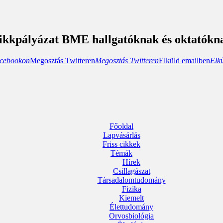
ikkpályázat BME hallgatóknak és oktatókn
cebookon
Megosztás Twitteren
Megosztás Twitteren
Elküld emailben
Elk
Főoldal
Lapvásárlás
Friss cikkek
Témák
Hírek
Csillagászat
Társadalomtudomány
Fizika
Kiemelt
Élettudomány
Orvosbiológia