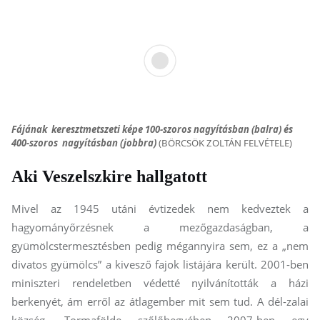
Fájának keresztmetszeti képe 100-szoros nagyításban (balra) és
400-szoros nagyításban (jobbra)
(BÖRCSÖK ZOLTÁN FELVÉTELE)
Aki Veszelszkire hallgatott
Mivel az 1945 utáni évtizedek nem kedveztek a
hagyományőrzésnek a mezőgazdaságban, a
gyümölcstermesztésben pedig mégannyira sem, ez a „nem
divatos gyümölcs” a kivesző fajok listájára került. 2001-ben
miniszteri rendeletben védetté nyilvánították a házi
berkenyét, ám erről az átlagember mit sem tud. A dél-zalai
község, Tormafölde szőlőhegyében 2007-ben egy