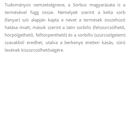
Tudományos nemzetségneve, a Sorbus magyarázata is a
termésével függ össze. Némelyek szerint a kelta sorb
(fanyar) szó alapján kapta e nevet a termések összehúzó
hatása miatt, mások szerint a latin sorbilis (felszürcsölhető,
hörpölgethető, felhörpenthető) és a sorbillo (szürcsölgetem)
szavakból eredhet, utalva a berkenye éretten kásás, sűrű
levének kiszürcsölhetőségére.