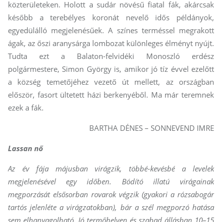
közterületeken. Holott a sudár növésű fiatal fák, akárcsak
később a terebélyes koronát nevelő idős példányok,
egyedülálló megjelenésűek. A színes terméssel megrakott
ágak, az őszi aranysárga lombozat különleges élményt nyújt.
Tudta ezt a Balaton-felvidéki Monoszló erdész
polgármestere, Simon György is, amikor jó tíz évvel ezelőtt
a község temetőjéhez vezető út mellett, az országban
először, fasort ültetett házi berkenyéből. Ma már teremnek
ezek a fák.
BARTHA DÉNES – SONNEVEND IMRE
Lassan nő
Az év fája májusban virágzik, többé-kevésbé a levelek
megjelenésével egy időben. Bódító illatú virágainak
megporzását elsősorban rovarok végzik (gyakori a rózsabogár
tartós jelenléte a virágzatokban), bár a szél megporzó hatása
sem elhanyagolható. Jó termőhelyen és szabad állásban 10–15