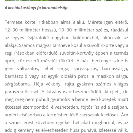
A kehidakustányi fa koronabelsője
Termése körte, ritkábban alma alakú. Mérete igen eltérő,
12–30 milliméter hosszú, 10–30 milliméter széles, ráadásul
az egyes évjáratoké nagyban különbözhet, akárcsak az
alakja. Számos magyar társneve közül a süvöltinkörte vagy a
régi írásokban előforduló süvöltin-körtvély éppen a termés
apró, körteszerű méretét tükrözi. A házi berkenye színe is
igen változatos, lehet sárga, sárgáspiros, barnássárga,
barnászöld vagy az egyik oldalán piros, a másikon sárga,
sárgásbarna. Héja vékony, rajta gyakran számos világos
para­szem­ölccsel. A látványosan beszíneződött, kifejlett, de
még meg nem puhult gyümölcs a benne lévő kősejtek miatt
étkezési szempontból élvezhetetlen, fojtós ízt ad a szájban,
amiért elsősorban a termésben lévő csersavak felelősek. Ám
a színes érést követően egy-két hét alatt megbarnul, és az
addig kemény és élvezhetetlen húsa puhává, ízletessé válik.