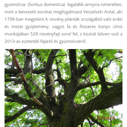
gyümölcse (Sorbus domestica) legalább annyira ismeretlen,
mint a bevezető sorokat megfogalmazó Veszelszki Antal, aki
1798-ban megjelent A növény-plánták országából való erdei
és mezei gyűjtemény, vagyis fa és fűszeres könyv című
munkájában 528 növényfajt sorol fel, s köztük bőven szól a
2013-as esztendő fájáról és gyümölcséről.