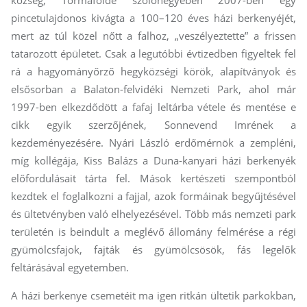
pincetulajdonos kivágta a 100–120 éves házi berkenyéjét,
mert az túl közel nőtt a falhoz, „veszélyeztette” a frissen
tatarozott épületet. Csak a legutóbbi évtizedben figyeltek fel
rá a hagyományőrző hegyközségi körök, alapítványok és
elsősorban a Balaton-felvidéki Nemzeti Park, ahol már
1997-ben elkezdődött a fafaj leltárba vétele és mentése e
cikk egyik szerzőjének, Sonnevend Imrének a
kezdeményezésére. Nyári László erdőmérnök a zempléni,
míg kollégája, Kiss Balázs a Duna-kanyari házi berkenyék
előfordulásait tárta fel. Mások kertészeti szempontból
kezdtek el foglalkozni a fajjal, azok formáinak begyűjtésével
és ültetvényben való elhelyezésével. Több más nemzeti park
területén is beindult a meglévő állomány felmérése a régi
gyümölcsfajok, fajták és gyümölcsösök, fás legelők
feltárásával egyetemben.
A házi berkenye csemetéit ma igen ritkán ültetik parkokban,