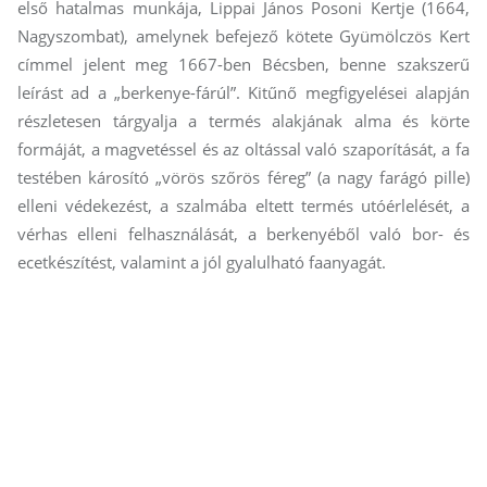
első hatalmas munkája, Lippai János Posoni Kertje (1664,
Nagyszombat), amelynek befejező kötete Gyümölczös Kert
címmel jelent meg 1667-ben Bécsben, benne szakszerű
leírást ad a „berkenye-fárúl”. Kitűnő megfigyelései alapján
részletesen tárgyalja a termés alakjának alma és körte
formáját, a magvetéssel és az oltással való szaporítását, a fa
testében károsító „vörös szőrös féreg” (a nagy farágó pille)
elleni védekezést, a szalmába eltett termés utóérlelését, a
vérhas elleni felhasználását, a berkenyéből való bor- és
ecetkészítést, valamint a jól gyalulható faanyagát.