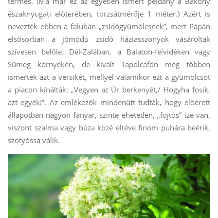
termés. (Ma már ez az egyetlen ismert példány a Bakony
északnyugati előterében, törzsátmérője 1 méter.) Azért is
nevezték ebben a faluban „zsidógyümölcsnek”, mert Pápán
elsősorban a jómódú zsidó háziasszonyok vásároltak
szívesen belőle. Dél-Zalában, a Balaton-felvidéken vagy
Sümeg környékén, de kivált Tapolcafőn még többen
ismerték azt a versikét, mellyel valamikor ezt a gyümölcsöt
a piacon kínálták: „Vegyen az Úr berkenyét,/ Hogyha fosik,
azt egyék!”. Az emlékezők mindenütt tudták, hogy előérett
állapotban nagyon fanyar, szinte ehetetlen, „fojtós” íze van,
viszont szalma vagy búza közé eltéve finom puhára beérik,
szotyóssá válik.