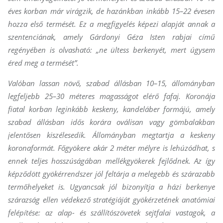
éves korban már virágzik, de hazánkban inkább 15–22 évesen
hozza első termését. Ez a megfigyelés képezi alapját annak a
szentenciának, amely Gárdonyi Géza Isten rabjai című
regényében is olvasható: „ne ültess berkenyét, mert úgysem
éred meg a termését”.
Valóban lassan növő, szabad állásban 10–15, állományban
legfeljebb 25–30 méteres magasságot elérő fafaj. Koronája
fiatal korban leginkább keskeny, kandeláber formájú, amely
szabad állásban idős korára oválisan vagy gömbalakban
jelentősen kiszélesedik. Állományban megtartja a keskeny
koronaformát. Főgyökere akár 2 méter mélyre is lehúzódhat, s
ennek teljes hosszúságában mellékgyökerek fejlődnek. Az így
képződött gyökérrendszer jól feltárja a melegebb és szárazabb
termőhelyeket is. Ugyancsak jól bizonyítja a házi berkenye
szárazság ellen védekező stratégiáját gyökérzetének anatómiai
felépítése: az alap- és szállítószövetek sejtfalai vastagok, a