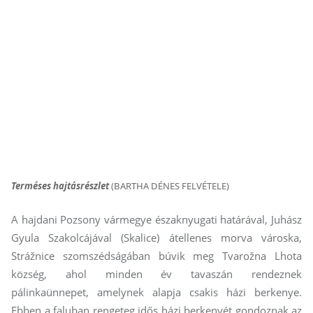
Terméses hajtásrészlet
(BARTHA DÉNES FELVÉTELE)
A hajdani Pozsony vármegye északnyugati határával, Juhász
Gyula Szakolcájával (Skalice) átellenes morva városka,
Strážnice szomszédságában búvik meg Tvarožna Lhota
község, ahol minden év tavaszán rendeznek
pálinkaünnepet, amelynek alapja csakis házi berkenye.
Ebben a faluban rengeteg idős házi berkenyét gondoznak az