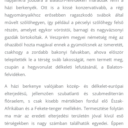
napjainkra jobbára a Balaton-felvidéken maradtak fenn a
házi berkenyék. Ott is a kissé konzervatívabb, a régi
hagyományaikhoz erősebben ragaszkodó svábok által
művelt szőlőhegyen, így például a pécselyi szőlőhegy felső
részén, amelyet egykor vöröstói, barnagi és nagyvázsonyi
gazdák birtokoltak. A Veszprém megyei németség még az
óhazából hozta magával ennek a gyümölcsnek az ismeretét,
csakhogy a zordabb bakonyi falvakban, ahova először
telepítették le a térség sváb lakosságát, nem termett meg,
csupán a hegyvonulat délkeleti lefutásánál, a Balaton-
felvidéken.
A házi berkenye valójában közép- és délkelet-európai
elterjedésű, jellemzően szubatlanti és szubmediterrán
flóraelem, s csak kisebb mértékben fordul elő Észak-
Afrikában és a Fekete-tenger mellékén. Termesztése folytán
ma már az eredeti elterjedési területén jóval kívül eső
térségekben is nagy számban találhatók egyedei. Éppen