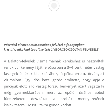
Pásztázó elektronmikroszkópos felvétel a faanyagban
kristályzsákokkal tagolt sejtekről
(BÖRCSÖK ZOLTÁN FELVÉTELE)
A Balaton-felvidék vízimalmainak kerekeihez is használták
rendkívül kemény fáját, elsősorban a 3–4 centiméter vastag
faszegek és ékek kialakításához, jó példa erre az örvényesi
vízimalom. Egy idős bazsi gazda említette, hogy apja a
pincéjük előtt álló vastag törzsű berkenyét azért vágatta ki
még gyermekkorában, mert az épülő házához abból
fűrészeltetett deszkákat a szobák mennyezetének
kialakítására. Hosszú távra gondolkodott.