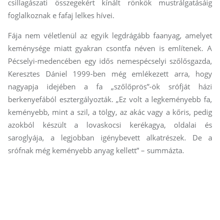
csillagászati összegekért kínált rönkök mustrálgatásáig
foglalkoznak e fafaj lelkes hívei.
Fája nem véletlenül az egyik legdrágább faanyag, amelyet
keménysége miatt gyakran csontfa néven is említenek. A
Pécselyi-medencében egy idős nemespécselyi szőlősgazda,
Keresztes Dániel 1999-ben még emlékezett arra, hogy
nagyapja idejében a fa „szőlőprös”-ök srófját házi
berkenyefából esztergályozták. „Ez volt a legkeményebb fa,
keményebb, mint a szil, a tölgy, az akác vagy a kőris, pedig
azokból készült a lovaskocsi kerékagya, oldalai és
saroglyája, a legjobban igénybevett alkatrészek. De a
srófnak még keményebb anyag kellett” – summázta.