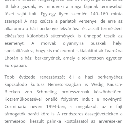
itt lakó gazdák, és mindenki a maga fájának terméséből
főzet saját italt. Egy-egy ilyen szemlén 140–160 minta
szerepel! A nap csúcsa a párlatok versenye, de erre az
alkalomra a házi berkenye lekvárjával és aszalt termésével
elkészített különböző sütemények is ünneppé teszik az
eseményt. A morvák olyannyira büszkék helyi
specialitásukra, hogy kis múzeumot is kialakítottak Tvarožna
Lhotán a házi berkenyének, amely e tekintetben egyetlen
Európában.
Több évtizede reneszánszát éli a házi berkenyéhez
kapcsolódó kultusz Németországban is Wedig Kausch-
Blecken von Schmeling professzornak köszönhetően.
Közreműködésével önálló folyóirat indult e növényről
Corminaria néven 1994-ben, s megalakult az e fajt
támogatók baráti köre is. A rendszeres összejöveteleken a
terméséből készült pálinka kóstolásától az árveréseken