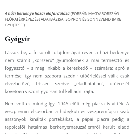
A házi berkenye hazai előfordulása
(FORRÁS: MAGYARORSZÁG
FLÓRATÉRKÉPEZÉSI ADATBÁZISA, SOPRON ÉS SONNEVEND IMRE
GYŰJTÉSEI)
Gyógyír
Lássuk be, a felsorolt tulajdonságai révén a házi berkenye
nem számít „korszerű” gyümölcsnek a mai termesztő és
fogyasztó – s még inkább a kereskedő – számára: apró a
termése, így nem szapora szedni; utóérleléssel válik csak
élvezhetővé, frissen szedve „eladhatatlan”, utóérését
követően viszont gyorsan túl kell adni rajta.
Nem volt ez mindig így, 1945 előtt még piacra is vitték. A
veszprémin elsősorban a hidegkúti és veszprémfajszi sváb
asszonyok kínálták portékáikat, a pápai piacra pedig a
tapolcafői hatalmas berkenyematuzsálemről került eladó