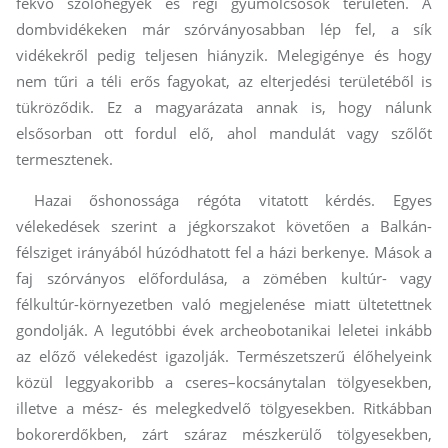
fekvő szőlőhegyek és régi gyümölcsösök területén. A
dombvidékeken már szórványosabban lép fel, a sík
vidékekről pedig teljesen hiányzik. Melegigénye és hogy
nem tűri a téli erős fagyokat, az elterjedési területéből is
tükröződik. Ez a magyarázata annak is, hogy nálunk
elsősorban ott fordul elő, ahol mandulát vagy szőlőt
termesztenek.
Hazai őshonossága régóta vitatott kérdés. Egyes
vélekedések szerint a jégkorszakot követően a Balkán-
félsziget irányából húzódhatott fel a házi berkenye. Mások a
faj szórványos előfordulása, a zömében kultúr- vagy
félkultúr-környezetben való megjelenése miatt ültetettnek
gondolják. A legutóbbi évek archeobotanikai leletei inkább
az előző vélekedést igazolják. Természetszerű élőhelyeink
közül leggyakoribb a cseres–kocsánytalan tölgyesekben,
illetve a mész- és melegkedvelő tölgyesekben. Ritkábban
bokorerdőkben, zárt száraz mészkerülő tölgyesekben,