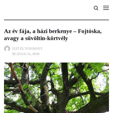
Az év fája, a házi berkenye – Fojtóska,
avagy a süvöltin-körtvély
ÉLET ÉS TUDOMÁNY
BE 2014.01.14., 08:00