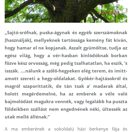
„Sajtó-srófnak, puska-ágynak és egyéb szerszámoknak
[használják], mellyeknek tartóssága kemény fát kíván,
hogy hamar el ne kopjanak. Aszalt gyümöltse, tudja az
egész világ, hogy a vér-hasban kínlódóknak borban
főzve kész orvosság, még pedig tsalhatatlan, ha eszik, ’s
isszák. .…nálunk a szőlő-hegyeken elég terem, és imitt-
amott szereti a hegy-oldalakat. Gyökér-haj­tásokról és
magról szaporíttatik, de tán tsak a’ madarak által,
holott megérdemelné, ha az emberek a véle való
bajmolódást magukra vennék, vagy legalább ha puszta
földeikben szállást nem engednének néki, ültessék az
utak mellé állénak.”
A ma emberének a sokoldalú házi berkenye fája és