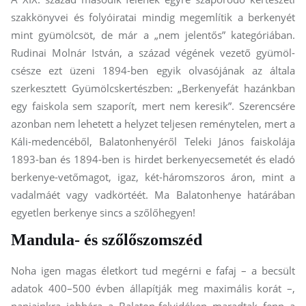
szakkönyvei és folyóiratai mindig megemlítik a berkenyét
mint gyümölcsöt, de már a „nem jelentős” kategóriában.
Rudinai Molnár István, a század végének vezető gyümöl-
csésze ezt üzeni 1894-ben egyik olvasójának az általa
szerkesztett Gyümölcskertészben: „Berkenyefát hazánkban
egy faiskola sem szaporít, mert nem keresik”. Szerencsére
azonban nem lehetett a helyzet teljesen reménytelen, mert a
Káli-medencéből, Balatonhenyéről Teleki János faiskolája
1893-ban és 1894-ben is hirdet berkenyecsemetét és eladó
berkenye-vetőmagot, igaz, két-háromszoros áron, mint a
vadalmáét vagy vadkörtéét. Ma Balatonhenye határában
egyetlen berkenye sincs a szőlőhegyen!
Mandula- és szőlőszomszéd
Noha igen magas életkort tud megérni e fafaj – a becsült
adatok 400–500 évben állapítják meg maximális korát –,