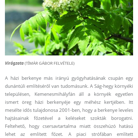
Virágzata
(TÍMÁR GÁBOR FELVÉTELE)
A házi berkenye más irányú gyógyhatásának csupán egy
dunántúli említéséről van tudomásunk. A Ság-hegy környéki
településen, Kemenesmihályfán áll a környék egyetlen
ismert öreg házi berkenyéje egy méhész kertjében. Itt
mesélte idős tulajdonosa 2001-ben, hogy a berkenye leveles
hajtásainak főzetével a keléseket szokták borogatni.
Feltehető, hogy csersavtartalma miatt összehúzó hatású
lehet az említett főzet. A piaci strófában említett