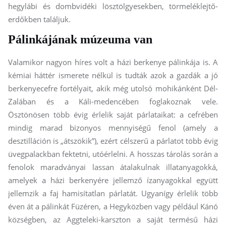
hegylábi és dombvidéki lösztölgyesekben, törmeléklejtő-
erdőkben találjuk.
Pálinkájának múzeuma van
Valamikor nagyon híres volt a házi berkenye pálinkája is. A
kémiai háttér ismerete nélkül is tudták azok a gazdák a jó
berkenyecefre fortélyait, akik még utolsó mohikánként Dél-
Zalában és a Káli-medencében foglakoznak vele.
Ösztönösen több évig érlelik saját párlataikat: a cefrében
mindig marad bizonyos mennyiségű fenol (amely a
desztilláción is „átszökik”), ezért célszerű a párlatot több évig
üvegpalackban fektetni, utóérlelni. A hosszas tárolás során a
fenolok maradványai lassan átalakulnak illatanyagokká,
amelyek a házi berkenyére jellemző ízanyagokkal együtt
jellemzik a faj hamisítatlan párlatát. Ugyanígy érlelik több
éven át a pálinkát Füzéren, a Hegyközben vagy például Kánó
községben, az Aggteleki-karszton a saját termésű házi