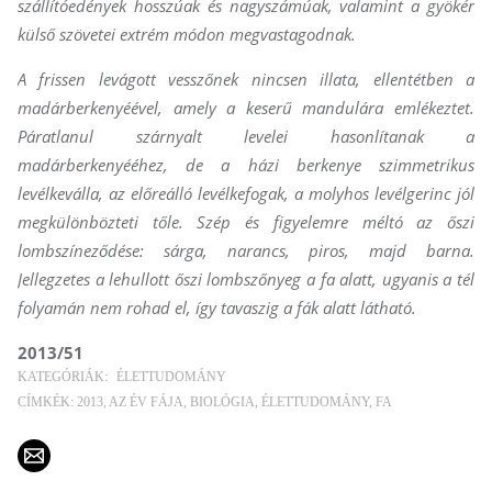
szállítóedények hosszúak és nagyszámúak, valamint a gyökér
külső szövetei extrém módon megvastagodnak.
A frissen levágott vesszőnek nincsen illata, ellentétben a
madárberkenyéével, amely a keserű mandulára emlékeztet.
Páratlanul szárnyalt levelei hasonlítanak a
madárberkenyééhez, de a házi berkenye szimmetrikus
levélkeválla, az előreálló levélkefogak, a molyhos levélgerinc jól
megkülönbözteti tőle. Szép és figyelemre méltó az őszi
lombszíneződése: sárga, narancs, piros, majd barna.
Jellegzetes a lehullott őszi lombszőnyeg a fa alatt, ugyanis a tél
folyamán nem rohad el, így tavaszig a fák alatt látható.
2013/51
KATEGÓRIÁK:
ÉLETTUDOMÁNY
CÍMKÉK:
2013
AZ ÉV FÁJA
BIOLÓGIA
ÉLETTUDOMÁNY
FA