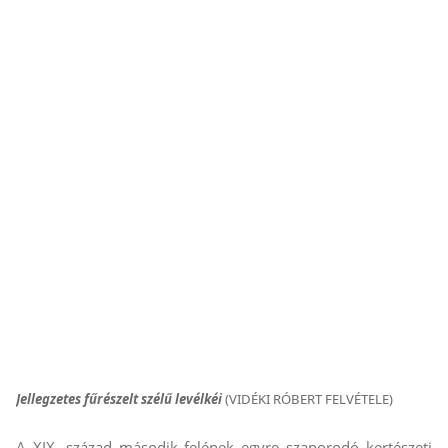
Jellegzetes fűrészelt szélű levélkéi
(VIDÉKI RÓBERT FELVÉTELE)
A XIX. század második felének egyre szaporodó kertészeti