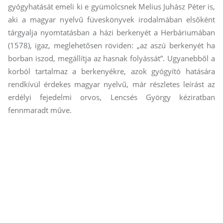
gyógyhatását emeli ki e gyümölcsnek Melius Juhász Péter is,
aki a magyar nyelvű füveskönyvek irodalmában elsőként
tárgyalja nyomtatásban a házi berkenyét a Herbáriumában
(1578), igaz, meglehetősen röviden: „az aszú berkenyét ha
borban iszod, megállítja az hasnak folyássát”. Ugyanebből a
korból tartalmaz a berkenyékre, azok gyógyító hatására
rendkívül érdekes magyar nyelvű, már részletes leírást az
erdélyi fejedelmi orvos, Lencsés György kéziratban
fennmaradt műve.