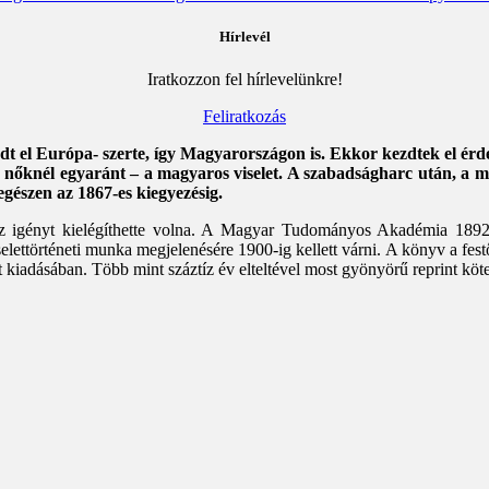
Hírlevél
Iratkozzon fel hírlevelünkre!
Feliratkozás
edt el Európa- szerte, így Magyarországon is. Ekkor kezdtek el érd
 és nőknél egyaránt – a magyaros viselet. A szabadságharc után, a 
 egészen az 1867-es kiegyezésig.
z igényt kielégíthette volna. A Magyar Tudományos Akadémia 1892-ben
elettörténeti munka megjelenésére 1900-ig kellett várni. A könyv a fe
 kiadásában. Több mint száztíz év elteltével most gyönyörű reprint köte