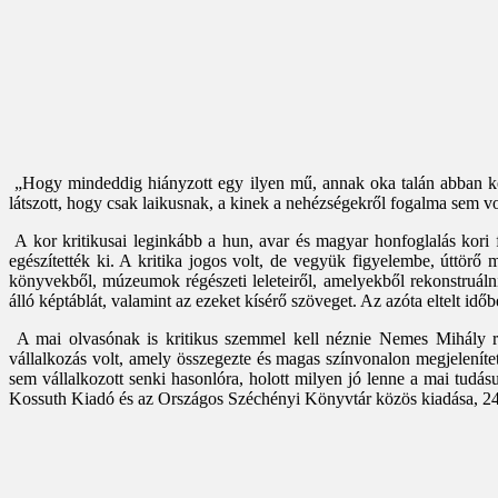
„Hogy mindeddig hiányzott egy ilyen mű, annak oka talán abban ker
látszott, hogy csak laikusnak, a kinek a nehézségekről fogalma sem vol
A kor kritikusai leginkább a hun, avar és magyar honfoglalás kori f
egészítették ki. A kritika jogos volt, de vegyük figyelembe, úttörő
könyvekből, múzeumok régészeti leleteiről, amelyekből rekonstruálni 
álló képtáblát, valamint az ezeket kísérő szöveget. Az azóta eltelt idő
A mai olvasónak is kritikus szemmel kell néznie Nemes Mihály r
vállalkozás volt, amely összegezte és magas színvonalon megjelenít
sem vállalkozott senki hasonlóra, holott milyen jó lenne a mai tudás
Kossuth Kiadó és az Országos Széchényi Könyvtár közös kiadása, 241