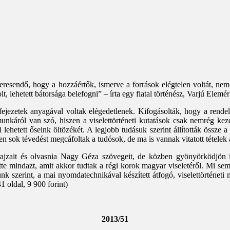
esendő, hogy a hozzáértők, ismerve a források elégtelen voltát, nem 
t, lehetett bátorsága belefogni” – írta egy fiatal történész, Varjú Ele
ejezetek anyagával voltak elégedetlenek. Kifogásolták, hogy a rendelke
 munkáról van szó, hiszen a viselettörténeti kutatások csak nemrég k
lehetett őseink öltözékét. A legjobb tudásuk szerint állították össze 
ben sok tévedést megcáfoltak a tudósok, de ma is vannak vitatott tételek 
ajzait és olvasnia Nagy Géza szövegeit, de közben gyönyörködjön i
ette mindazt, amit akkor tudtak a régi korok magyar viseletéről. Mi s
unk szerint, a mai nyomdatechnikával készített átfogó, viselettörténeti
 oldal, 9 900 forint)
2013/51