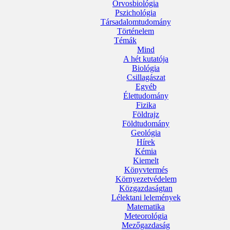
Orvosbiológia
Pszichológia
Társadalomtudomány
Történelem
Témák
Mind
A hét kutatója
Biológia
Csillagászat
Egyéb
Élettudomány
Fizika
Földrajz
Földtudomány
Geológia
Hírek
Kémia
Kiemelt
Könyvtermés
Környezetvédelem
Közgazdaságtan
Lélektani lelemények
Matematika
Meteorológia
Mezőgazdaság