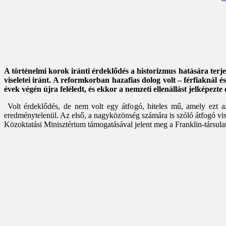
A történelmi korok iránti érdeklődés a historizmus hatására terj
viseletei iránt. A reformkorban hazafias dolog volt – férfiaknál
évek végén újra feléledt, és ekkor a nemzeti ellenállást jelképezte
Volt érdeklődés, de nem volt egy átfogó, hiteles mű, amely ezt a
eredménytelenül. Az első, a nagyközönség számára is szóló átfogó vis
Közoktatási Minisztérium támogatásával jelent meg a Franklin-társulat