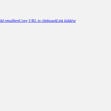
üld emailben
Copy URL to clipboard
Link küldése