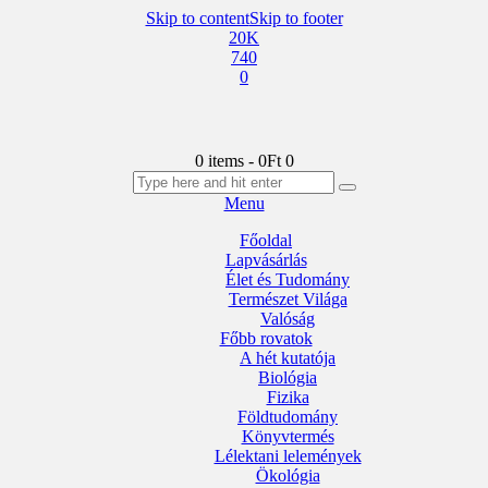
Skip to content
Skip to footer
20K
740
0
0 items
-
0Ft
0
Menu
Főoldal
Lapvásárlás
Élet és Tudomány
Természet Világa
Valóság
Főbb rovatok
A hét kutatója
Biológia
Fizika
Földtudomány
Könyvtermés
Lélektani lelemények
Ökológia