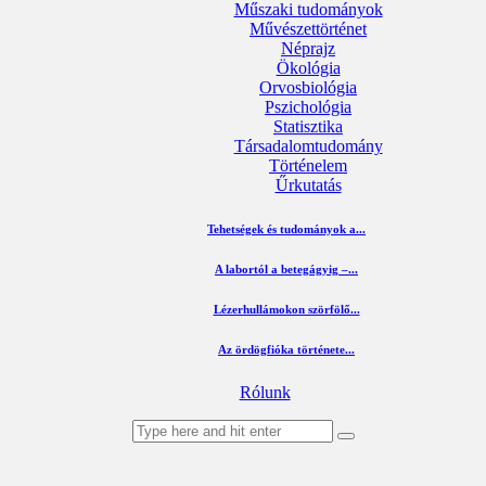
Műszaki tudományok
Művészettörténet
Néprajz
Ökológia
Orvosbiológia
Pszichológia
Statisztika
Társadalomtudomány
Történelem
Űrkutatás
Tehetségek és tudományok a...
A labortól a betegágyig –...
Lézerhullámokon szörfölő...
Az ördögfióka története...
Rólunk