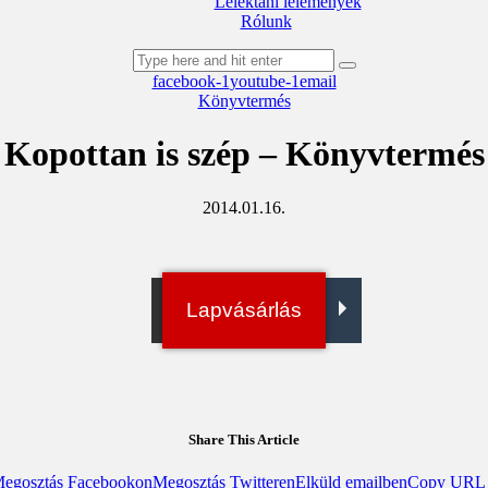
Lélektani lelemények
Rólunk
facebook-1
youtube-1
email
Könyvtermés
Kopottan is szép – Könyvtermés
2014.01.16.
Irány a bolt!
Lapvásárlás
Digitális példány
Share This Article
egosztás Facebookon
Megosztás Twitteren
Elküld emailben
Copy URL t