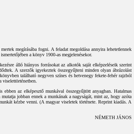
mertek megírásába fogni. A feladat megoldása annyira lehetetlennek
mér ismertetőjében a könyv 1900-as megjelenésekor.
zésre álló hiányos forrásokat az alkotók saját elképzeléseik szerint
ezdődtek. A szerzők igyekeztek összegyűjteni minden olyan ábrázolást
a könyvben található negyven színes és hetvenegy fekete-fehér rajzból
a viselettörténetben.
s ebben az elképesztő munkával összegyűjtött anyagban. Hatalmas
em mutatja jobban ennek a munkának a nagyságát, mint az, hogy azóta
 munkát kézbe venni. (A magyar viseletek története. Reprint kiadás. A
NÉMETH JÁNOS