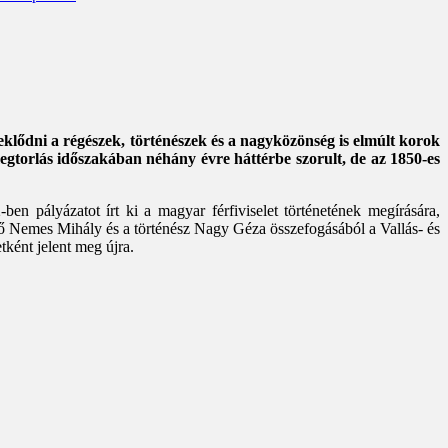
eklődni a régészek, történészek és a nagyközönség is elmúlt korok
megtorlás időszakában néhány évre háttérbe szorult, de az 1850-es
 pályázatot írt ki a magyar férfiviselet történetének megírására,
stő Nemes Mihály és a történész Nagy Géza összefogásából a Vallás- és
tként jelent meg újra.