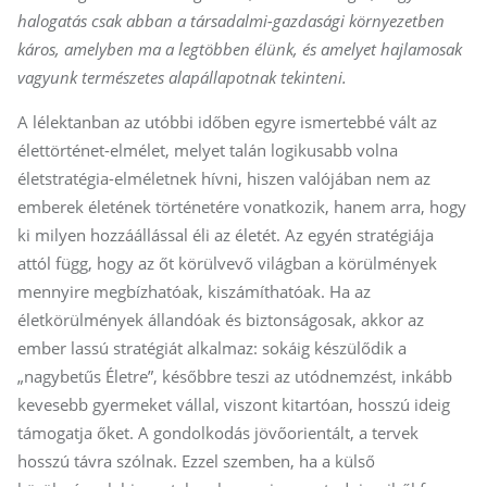
halogatás csak abban a társadalmi-gazdasági környezetben
káros, amelyben ma a legtöbben élünk, és amelyet hajlamosak
vagyunk természetes alapállapotnak tekinteni.
A lélektanban az utóbbi időben egyre ismertebbé vált az
élettörténet-elmélet, melyet talán logikusabb volna
életstratégia-elméletnek hívni, hiszen valójában nem az
emberek életének történetére vonatkozik, hanem arra, hogy
ki milyen hozzáállással éli az életét. Az egyén stratégiája
attól függ, hogy az őt körülvevő világban a körülmények
mennyire megbízhatóak, kiszámíthatóak. Ha az
életkörülmények állandóak és biztonságosak, akkor az
ember lassú stratégiát alkalmaz: sokáig készülődik a
„nagybetűs Életre”, későbbre teszi az utódnemzést, inkább
kevesebb gyermeket vállal, viszont kitartóan, hosszú ideig
támogatja őket. A gondolkodás jövőorientált, a tervek
hosszú távra szólnak. Ezzel szemben, ha a külső