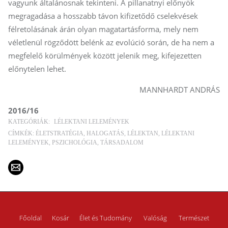
vagyunk általánosnak tekinteni. A pillanatnyi előnyök
megragadása a hosszabb távon kifizetődő cselekvések
félretolásának árán olyan magatartásforma, mely nem
véletlenül rögződött belénk az evolúció során, de ha nem a
megfelelő körülmények között jelenik meg, kifejezetten
előnytelen lehet.
MANNHARDT ANDRÁS
2016/16
KATEGÓRIÁK:
LÉLEKTANI LELEMÉNYEK
CÍMKÉK:
ÉLETSTRATÉGIA
HALOGATÁS
LÉLEKTAN
LÉLEKTANI
LELEMÉNYEK
PSZICHOLÓGIA
TÁRSADALOM
Főoldal
Kosár
Élet és Tudomány
Valóság
Természet