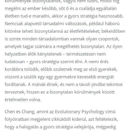
körülmények bizonytalanok, vagyis nem tudni, miből fog
megélni az ember később, sőt ő és a családja egyáltalán
életben tud-e maradni, akkor a gyors stratégia hasznosabb.
Nemcsak alapvető társadalmi változások, például háború
kitörése teheti bizonytalanná az életfeltételeket; békeidőben
is szinte minden társadalomban vannak olyan csoportok,
amelyek tagjai számára a megélhetés bizonytalan. Az ilyen
helyzetben élők kénytelenek – természetesen nem
tudatosan – gyors stratégia szerint élni. A nemi érés
korábbra tolódik, előbb születnek meg az első gyerekek,
viszont a szülők egy-egy gyermekre kevesebb energiát
fordítanak. A mának élnek, és nem a távoli jövőbe tekintve
terveznek, hiszen ez a bizonytalan körülmények között
értelmetlen volna.
Chen és Chang, amint az Evolutionary Psychology című
folyóiratban megjelent cikkükből kiderül, azt feltételezik,
hogy a halogatás a gyors stratégia velejárója, mégpedig