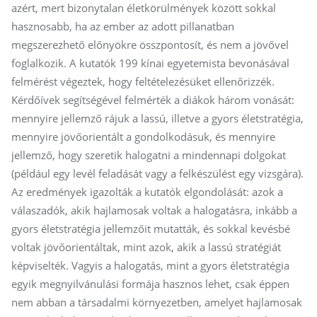
azért, mert bizonytalan életkörülmények között sokkal
hasznosabb, ha az ember az adott pillanatban
megszerezhető előnyökre összpontosít, és nem a jövővel
foglalkozik. A kutatók 199 kínai egyetemista bevonásával
felmérést végeztek, hogy feltételezésüket ellenőrizzék.
Kérdőívek segítségével felmérték a diákok három vonását:
mennyire jellemző rájuk a lassú, illetve a gyors életstratégia,
mennyire jövőorientált a gondolkodásuk, és mennyire
jellemző, hogy szeretik halogatni a mindennapi dolgokat
(például egy levél feladását vagy a felkészülést egy vizsgára).
Az eredmények igazolták a kutatók elgondolását: azok a
válaszadók, akik hajlamosak voltak a halogatásra, inkább a
gyors életstratégia jellemzőit mutatták, és sokkal kevésbé
voltak jövőorientáltak, mint azok, akik a lassú stratégiát
képviselték. Vagyis a halogatás, mint a gyors életstratégia
egyik megnyilvánulási formája hasznos lehet, csak éppen
nem abban a társadalmi környezetben, amelyet hajlamosak