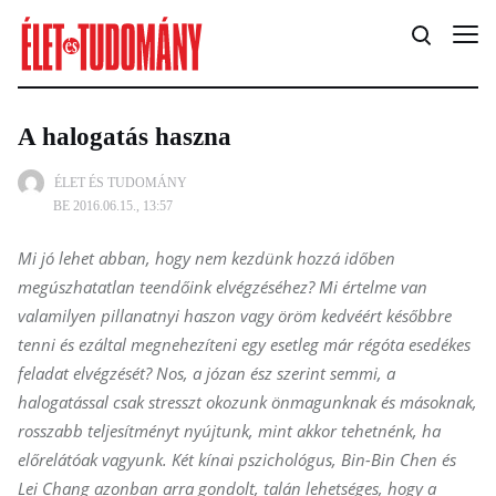
A halogatás haszna
ÉLET ÉS TUDOMÁNY
BE 2016.06.15., 13:57
Mi jó lehet abban, hogy nem kezdünk hozzá időben
megúszhatatlan teendőink elvégzéséhez? Mi értelme van
valamilyen pillanatnyi haszon vagy öröm kedvéért későbbre
tenni és ezáltal megnehezíteni egy esetleg már régóta esedékes
feladat elvégzését? Nos, a józan ész szerint semmi, a
halogatással csak stresszt okozunk önmagunknak és másoknak,
rosszabb teljesítményt nyújtunk, mint akkor tehetnénk, ha
előrelátóak vagyunk. Két kínai pszichológus, Bin-Bin Chen és
Lei Chang azonban arra gondolt, talán lehetséges, hogy a