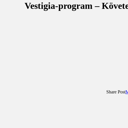
Vestigia-program – Követ
Share Post
M