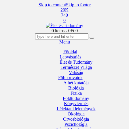
Skip to content
Skip to footer
20K
740
0
0 items
-
0Ft
0
Menu
Főoldal
Lapvásárlás
Élet és Tudomány
Természet Világa
Valóság
Főbb rovatok
A hét kutatója
Biológia
Fizika
Földtudomány
Könyvtermés
Lélektani lelemények
Ökológia
Orvosbiológia
Pszichológia