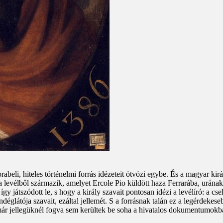
rabeli, hiteles történelmi forrás idézeteit ötvözi egybe. És a magyar ki
ól a levélből származik, amelyet Ercole Pio küldött haza Ferrarába, urána
y játszódott le, s hogy a király szavait pontosan idézi a levélíró: a cse
ndéglátója szavait, ezáltal jellemét. S a forrásnak talán ez a legérdeke
ár jellegüknél fogva sem kerültek be soha a hivatalos dokumentumokb