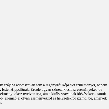
rály szájába adott szavak sem a regényírói képzelet szüleményei, hanem
k, Estei Hippolitnak. Ercole ugyan színezi kicsit az eseményeket, de
lekményt olasz nyelven írja, ám a király szavainak idézésekor – tanult
sebb jellemzője: olyan eseményekről és helyzetekről számol be, amelyek
a.