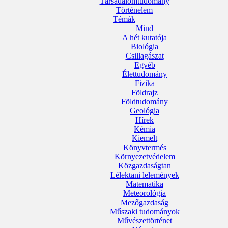
Társadalomtudomány
Történelem
Témák
Mind
A hét kutatója
Biológia
Csillagászat
Egyéb
Élettudomány
Fizika
Földrajz
Földtudomány
Geológia
Hírek
Kémia
Kiemelt
Könyvtermés
Környezetvédelem
Közgazdaságtan
Lélektani lelemények
Matematika
Meteorológia
Mezőgazdaság
Műszaki tudományok
Művészettörténet