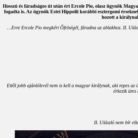
Hosszú és fáradságos út után ért Ercole Pio, olasz ügynök Magyar
fogadta is. Az ügynök Estei Hippolit korábbi esztergomi érsekne
hozott a királyna
…Erre Ercole Pio megkéri Őfelségét, fáradna az ablakhoz. II. Ulászl
Ettől jobb ajánlólevél nem is kell a magyar királynak, aki repes a
érkezik üres 
II. Ulászló nem bír ell