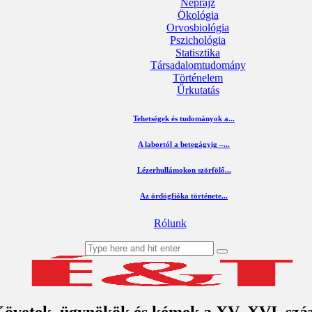
Néprajz
Ökológia
Orvosbiológia
Pszichológia
Statisztika
Társadalomtudomány
Történelem
Űrkutatás
Tehetségek és tudományok a...
A labortól a betegágyig –...
Lézerhullámokon szörfölő...
Az ördögfióka története...
Rólunk
Követek, ügynökök és kémek a XV.-XVI. sz