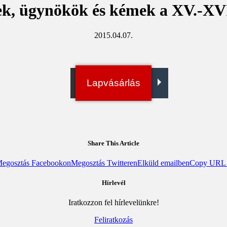
ek, ügynökök és kémek a XV.-XV
2015.04.07.
Irány a bolt!
Lapvásárlás
Digitális példány
Share This Article
egosztás Facebookon
Megosztás Twitteren
Elküld emailben
Copy URL t
Hírlevél
Iratkozzon fel hírlevelünkre!
Feliratkozás