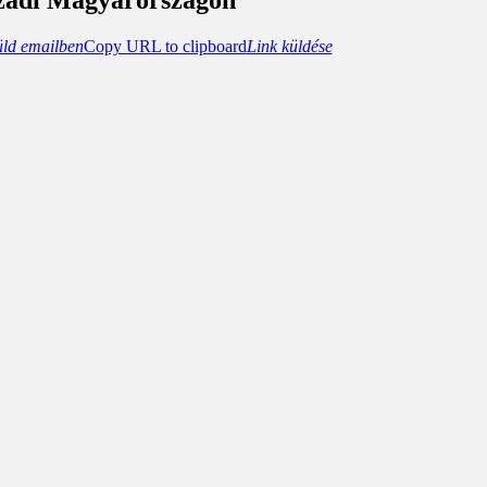
üld emailben
Copy URL to clipboard
Link küldése