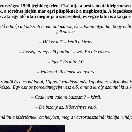
országra 1508 jéghideg telén. Első útja a pestis miatt ideiglenesen
k, a történet idején már egri püspöknek a megbízottja. A fogadósz
k, aki egy idő után megunja a szócséplést, és végre látni is akarja 
ó odalép a földszinti terem ablakához, és valóban olyat lát, hogy elál
felkötözve.
– Hát ez mi? – kérdi a király.
– Felség, ez egy élő párduc! – szól Ercole válasza.
– Igen? És mire jó?
– Vadászni. Rettenetesen gyors.
z örömtől és a csodálattól, Hippolit ráadásul még kopókat és sólymokat 
kézzel. Egy csinos porcelántégelyt vesz elő, amit a király azonnal ki is 
– Csak nem valami balzsam? – kérdi.
– De bizony az. Köszvényre való.
enállni a kísértésnek: ott helyben, még a vacsoraasztalnál kioldja ruhájá