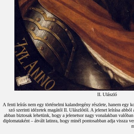
II. Ulászló
A fenti leírás nem egy történelmi kalandregény részlete, hanem egy ko
szó szerinti idézetek magától II. Ulászlótól. A jelenet leírása abb
abban biztosak lehetünk, hogy a jelenetsor nagy vonalakban valóban íg
diplomataként – átvált latinra, hogy minél pontosabban adja vissza ve
m