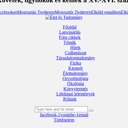
cebookon
Megosztás Twitteren
Megosztás Twitteren
Elküld emailben
Elk
Főoldal
Lapvásárlás
Friss cikkek
Témák
Hírek
Csillagászat
Társadalomtudomány
Fizika
Kiemelt
Élettudomány
Orvosbiológia
Ökológia
Könyvtermés
Lélektani lelemények
Rólunk
facebook-1
youtube-1
email
Történelem