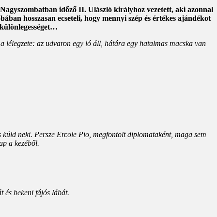
 Nagyszombatban időző II. Ulászló királyhoz vezetett, aki azonnal
obában hosszasan ecseteli, hogy mennyi szép és értékes ajándékot
e különlegességet…
l a lélegzete: az udvaron egy ló áll, hátára egy hatalmas macska van
is küld neki. Persze Ercole Pio, megfontolt diplomataként, maga sem
kap a kezéből.
t és bekeni fájós lábát.