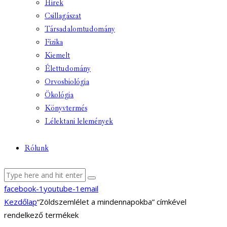
Hírek
Csillagászat
Társadalomtudomány
Fizika
Kiemelt
Élettudomány
Orvosbiológia
Ökológia
Könyvtermés
Lélektani lelemények
Rólunk
facebook-1
youtube-1
email
Kezdőlap
“Zöldszemlélet a mindennapokba” címkével
rendelkező termékek