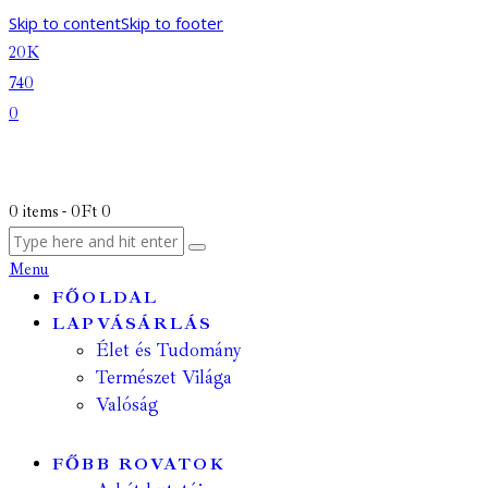
Skip to content
Skip to footer
20K
740
0
0 items
-
0Ft
0
Menu
FŐOLDAL
LAPVÁSÁRLÁS
Élet és Tudomány
Természet Világa
Valóság
FŐBB ROVATOK