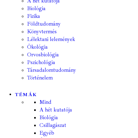
A hét kutatója
Biológia
Fizika
Földtudomány
Könyvtermés
Lélektani lelemények
Ökológia
Orvosbiológia
Pszichológia
Társadalomtudomány
Történelem
TÉMÁK
Mind
A hét kutatója
Biológia
Csillagászat
Egyéb