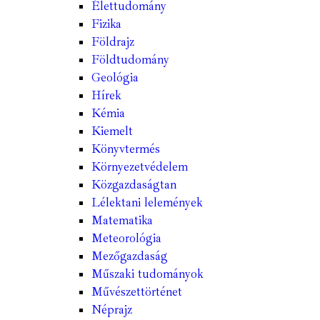
Élettudomány
Fizika
Földrajz
Földtudomány
Geológia
Hírek
Kémia
Kiemelt
Könyvtermés
Környezetvédelem
Közgazdaságtan
Lélektani lelemények
Matematika
Meteorológia
Mezőgazdaság
Műszaki tudományok
Művészettörténet
Néprajz