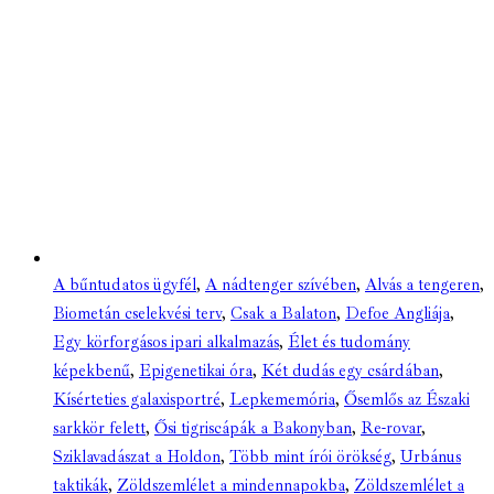
A bűntudatos ügyfél
,
A nádtenger szívében
,
Alvás a tengeren
,
Biometán cselekvési terv
,
Csak a Balaton
,
Defoe Angliája
,
Egy körforgásos ipari alkalmazás
,
Élet és tudomány
képekbenű
,
Epigenetikai óra
,
Két dudás egy csárdában
,
Kísérteties galaxisportré
,
Lepkememória
,
Ősemlős az Északi
sarkkör felett
,
Ősi tigriscápák a Bakonyban
,
Re-rovar
,
Sziklavadászat a Holdon
,
Több mint írói örökség
,
Urbánus
taktikák
,
Zöldszemlélet a mindennapokba
,
Zöldszemlélet a