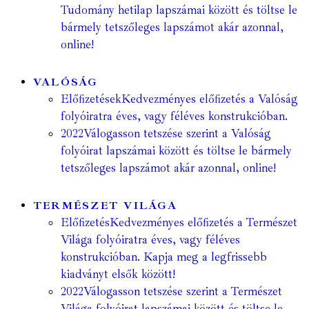
Tudomány hetilap lapszámai között és töltse le
bármely tetszőleges lapszámot akár azonnal,
online!
VALÓSÁG
Előfizetések
Kedvezményes előfizetés a Valóság
folyóiratra éves, vagy féléves konstrukcióban.
2022
Válogasson tetszése szerint a Valóság
folyóirat lapszámai között és töltse le bármely
tetszőleges lapszámot akár azonnal, online!
TERMÉSZET VILÁGA
Előfizetés
Kedvezményes előfizetés a Természet
Világa folyóiratra éves, vagy féléves
konstrukcióban. Kapja meg a legfrissebb
kiadványt elsők között!
2022
Válogasson tetszése szerint a Természet
Világa folyóirat lapszámai között és töltse le