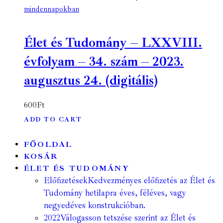
mindennapokban
Élet és Tudomány – LXXVIII.
évfolyam – 34. szám – 2023.
augusztus 24. (digitális)
600
Ft
ADD TO CART
FŐOLDAL
KOSÁR
ÉLET ÉS TUDOMÁNY
Előfizetések
Kedvezményes előfizetés az Élet és
Tudomány hetilapra éves, féléves, vagy
negyedéves konstrukcióban.
2022
Válogasson tetszése szerint az Élet és