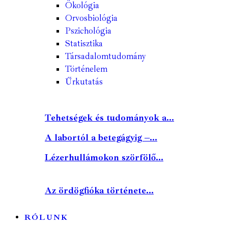
Ökológia
Orvosbiológia
Pszichológia
Statisztika
Társadalomtudomány
Történelem
Űrkutatás
Tehetségek és tudományok a...
A labortól a betegágyig –...
Lézerhullámokon szörfölő...
Az ördögfióka története...
RÓLUNK