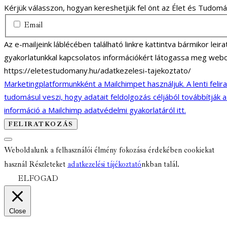
Kérjük válasszon, hogyan kereshetjük fel önt az Élet és Tudom
Email
Az e-mailjeink láblécében található linkre kattintva bármikor lei
gyakorlatunkkal kapcsolatos információkért látogassa meg webo
https://eletestudomany.hu/adatkezelesi-tajekoztato/
Marketingplatformunkként a Mailchimpet használjuk. A lenti felir
tudomásul veszi, hogy adatait feldolgozás céljából továbbítják 
információ a Mailchimp adatvédelmi gyakorlatáról itt.
Weboldalunk a felhasználói élmény fokozása érdekében cookiekat
használ Részleteket
adatkezelési tájékoztató
nkban talál.
ELFOGAD
Close