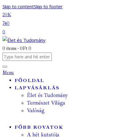
Skip to content
Skip to footer
20K
740
0
0 items
-
0Ft
0
Menu
FŐOLDAL
LAPVÁSÁRLÁS
Élet és Tudomány
Természet Világa
Valóság
FŐBB ROVATOK
A hét kutatója