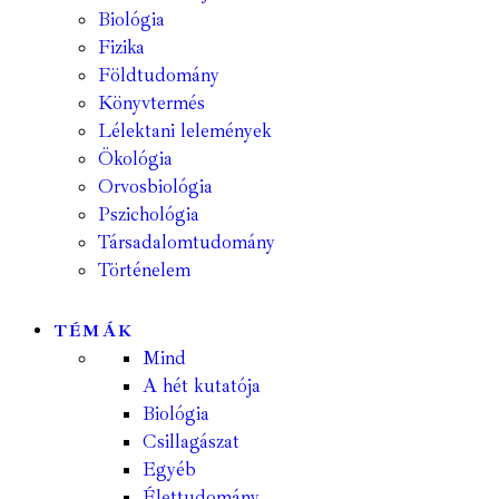
Biológia
Fizika
Földtudomány
Könyvtermés
Lélektani lelemények
Ökológia
Orvosbiológia
Pszichológia
Társadalomtudomány
Történelem
TÉMÁK
Mind
A hét kutatója
Biológia
Csillagászat
Egyéb
Élettudomány