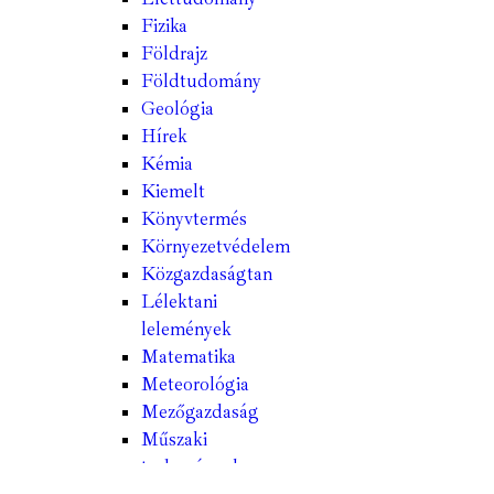
Fizika
Földrajz
Földtudomány
Geológia
Hírek
Kémia
Kiemelt
Könyvtermés
Környezetvédelem
Közgazdaságtan
Lélektani
lelemények
Matematika
Meteorológia
Mezőgazdaság
Műszaki
tudományok