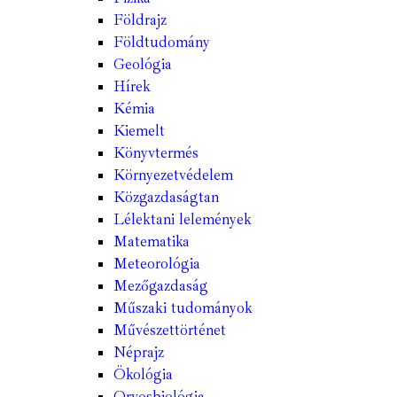
Földrajz
Földtudomány
Geológia
Hírek
Kémia
Kiemelt
Könyvtermés
Környezetvédelem
Közgazdaságtan
Lélektani lelemények
Matematika
Meteorológia
Mezőgazdaság
Műszaki tudományok
Művészettörténet
Néprajz
Ökológia
Orvosbiológia