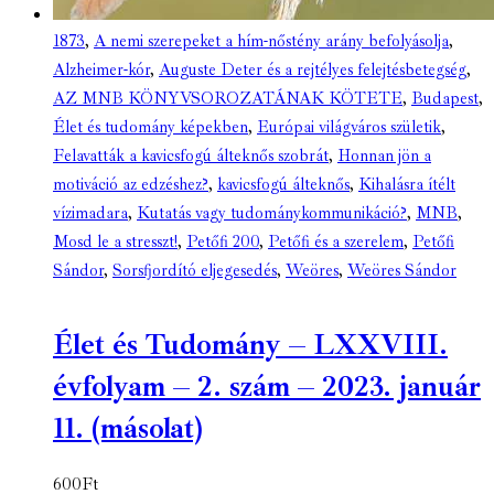
1873
,
A nemi szerepeket a hím-nőstény arány befolyásolja
,
Alzheimer-kór
,
Auguste Deter és a rejtélyes felejtésbetegség
,
AZ MNB KÖNYVSOROZATÁNAK KÖTETE
,
Budapest
,
Élet és tudomány képekben
,
Európai világváros születik
,
Felavatták a kavicsfogú álteknős szobrát
,
Honnan jön a
motiváció az edzéshez?
,
kavicsfogú álteknős
,
Kihalásra ítélt
vízimadara
,
Kutatás vagy tudománykommunikáció?
,
MNB
,
Mosd le a stresszt!
,
Petőfi 200
,
Petőfi és a szerelem
,
Petőfi
Sándor
,
Sorsfjordító eljegesedés
,
Weöres
,
Weöres Sándor
Élet és Tudomány – LXXVIII.
évfolyam – 2. szám – 2023. január
11. (másolat)
600
Ft