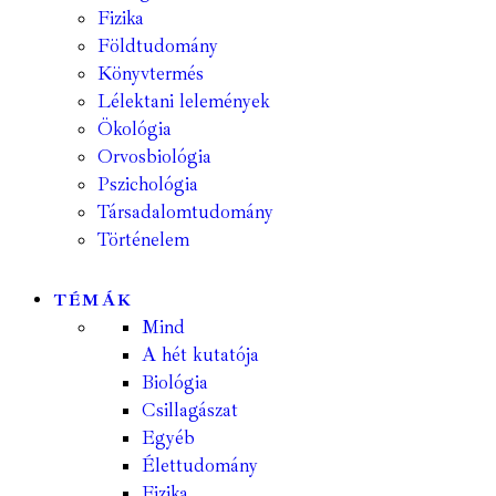
Fizika
Földtudomány
Könyvtermés
Lélektani lelemények
Ökológia
Orvosbiológia
Pszichológia
Társadalomtudomány
Történelem
TÉMÁK
Mind
A hét kutatója
Biológia
Csillagászat
Egyéb
Élettudomány
Fizika