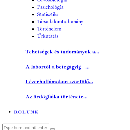
Pszichológia
Statisztika
Társadalomtudomány
Történelem
Űrkutatás
Tehetségek és tudományok a...
A labortól a betegágyig –...
Lézerhullámokon szörfölő...
Az ördögfióka története...
RÓLUNK