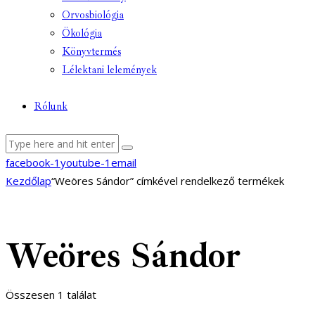
Orvosbiológia
Ökológia
Könyvtermés
Lélektani lelemények
Rólunk
facebook-1
youtube-1
email
Kezdőlap
“Weöres Sándor” címkével rendelkező termékek
Weöres Sándor
Összesen 1 találat