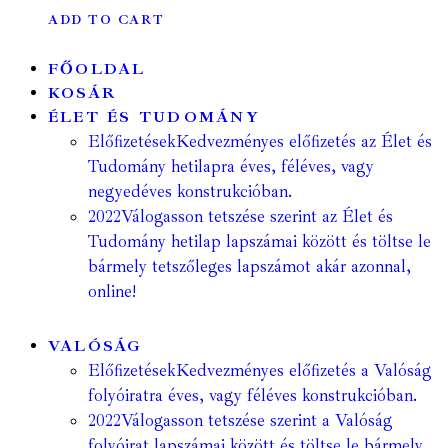
ADD TO CART
FŐOLDAL
KOSÁR
ÉLET ÉS TUDOMÁNY
Előfizetések
Kedvezményes előfizetés az Élet és
Tudomány hetilapra éves, féléves, vagy
negyedéves konstrukcióban.
2022
Válogasson tetszése szerint az Élet és
Tudomány hetilap lapszámai között és töltse le
bármely tetszőleges lapszámot akár azonnal,
online!
VALÓSÁG
Előfizetések
Kedvezményes előfizetés a Valóság
folyóiratra éves, vagy féléves konstrukcióban.
2022
Válogasson tetszése szerint a Valóság
folyóirat lapszámai között és töltse le bármely