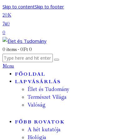
Skip to content
Skip to footer
20K
740
0
0 items
-
0Ft
0
Menu
FŐOLDAL
LAPVÁSÁRLÁS
Élet és Tudomány
Természet Világa
Valóság
FŐBB ROVATOK
A hét kutatója
Biológia