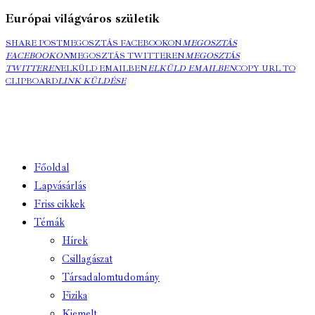
Európai világváros születik
SHARE POST
MEGOSZTÁS FACEBOOKON
MEGOSZTÁS
FACEBOOKON
MEGOSZTÁS TWITTEREN
MEGOSZTÁS
TWITTEREN
ELKÜLD EMAILBEN
ELKÜLD EMAILBEN
COPY URL TO
CLIPBOARD
LINK KÜLDÉSE
Főoldal
Lapvásárlás
Friss cikkek
Témák
Hírek
Csillagászat
Társadalomtudomány
Fizika
Kiemelt