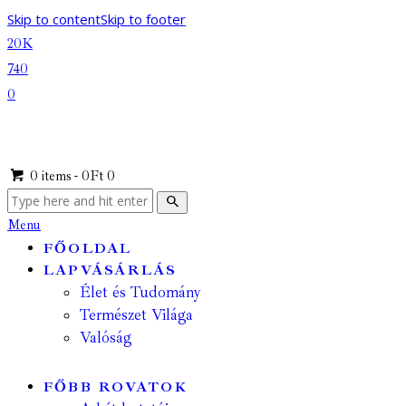
Skip to content
Skip to footer
20K
740
0
0 items
-
0Ft
0
Menu
FŐOLDAL
LAPVÁSÁRLÁS
Élet és Tudomány
Természet Világa
Valóság
FŐBB ROVATOK