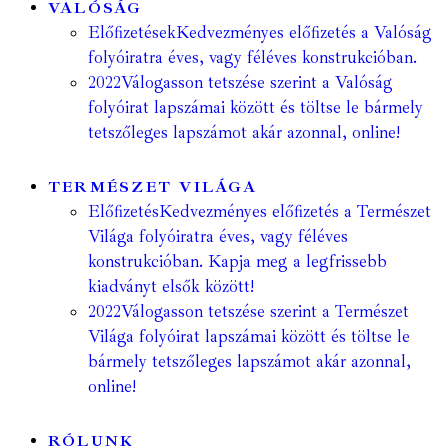
VALÓSÁG
Előfizetések
Kedvezményes előfizetés a Valóság
folyóiratra éves, vagy féléves konstrukcióban.
2022
Válogasson tetszése szerint a Valóság
folyóirat lapszámai között és töltse le bármely
tetszőleges lapszámot akár azonnal, online!
TERMÉSZET VILÁGA
Előfizetés
Kedvezményes előfizetés a Természet
Világa folyóiratra éves, vagy féléves
konstrukcióban. Kapja meg a legfrissebb
kiadványt elsők között!
2022
Válogasson tetszése szerint a Természet
Világa folyóirat lapszámai között és töltse le
bármely tetszőleges lapszámot akár azonnal,
online!
RÓLUNK