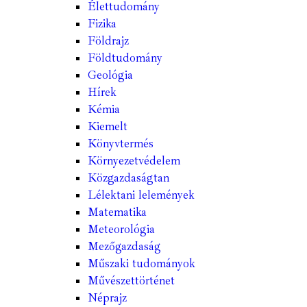
Élettudomány
Fizika
Földrajz
Földtudomány
Geológia
Hírek
Kémia
Kiemelt
Könyvtermés
Környezetvédelem
Közgazdaságtan
Lélektani lelemények
Matematika
Meteorológia
Mezőgazdaság
Műszaki tudományok
Művészettörténet
Néprajz