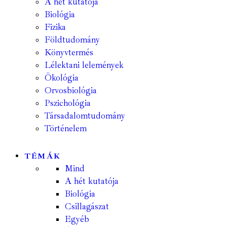
A hét kutatója
Biológia
Fizika
Földtudomány
Könyvtermés
Lélektani lelemények
Ökológia
Orvosbiológia
Pszichológia
Társadalomtudomány
Történelem
TÉMÁK
Mind
A hét kutatója
Biológia
Csillagászat
Egyéb