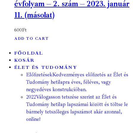
évfolyam – 2. szám – 2023. január
11. (másolat)
600
Ft
ADD TO CART
FŐOLDAL
KOSÁR
ÉLET ÉS TUDOMÁNY
Előfizetések
Kedvezményes előfizetés az Élet és
Tudomány hetilapra éves, féléves, vagy
negyedéves konstrukcióban.
2022
Válogasson tetszése szerint az Élet és
Tudomány hetilap lapszámai között és töltse le
bármely tetszőleges lapszámot akár azonnal,
online!