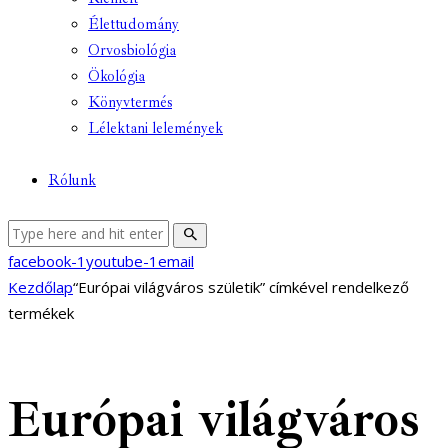
Élettudomány
Orvosbiológia
Ökológia
Könyvtermés
Lélektani lelemények
Rólunk
facebook-1
youtube-1
email
Kezdőlap
“Európai világváros születik” címkével rendelkező
termékek
Európai világváros