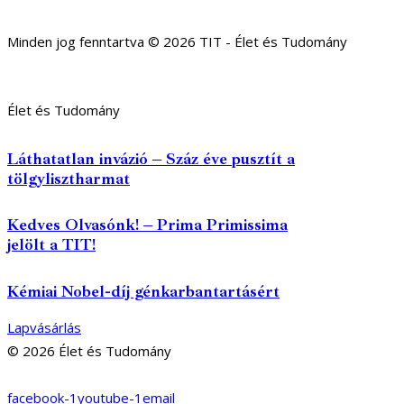
Minden jog fenntartva © 2026 TIT - Élet és Tudomány
Élet és Tudomány
Láthatatlan invázió – Száz éve pusztít a
tölgylisztharmat
Kedves Olvasónk! – Prima Primissima
jelölt a TIT!
Kémiai Nobel-díj génkarbantartásért
Lapvásárlás
© 2026 Élet és Tudomány
facebook-1
youtube-1
email