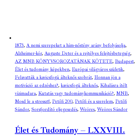
1873
,
A nemi szerepeket a hím-nőstény arány befolyásolja
,
Alzheimer-kór
,
Auguste Deter és a rejtélyes felejtésbetegség
,
AZ MNB KÖNYVSOROZATÁNAK KÖTETE
,
Budapest
,
Élet és tudomány képekben
,
Európai világváros születik
,
Felavatták a kavicsfogú álteknős szobrát
,
Honnan jön a
motiváció az edzéshez?
,
kavicsfogú álteknős
,
Kihalásra ítélt
vízimadara
,
Kutatás vagy tudománykommunikáció?
,
MNB
,
Mosd le a stresszt!
,
Petőfi 200
,
Petőfi és a szerelem
,
Petőfi
Sándor
,
Sorsfjordító eljegesedés
,
Weöres
,
Weöres Sándor
Élet és Tudomány – LXXVIII.