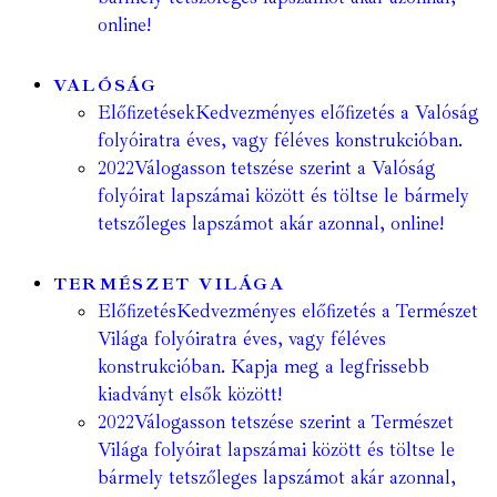
online!
VALÓSÁG
Előfizetések
Kedvezményes előfizetés a Valóság
folyóiratra éves, vagy féléves konstrukcióban.
2022
Válogasson tetszése szerint a Valóság
folyóirat lapszámai között és töltse le bármely
tetszőleges lapszámot akár azonnal, online!
TERMÉSZET VILÁGA
Előfizetés
Kedvezményes előfizetés a Természet
Világa folyóiratra éves, vagy féléves
konstrukcióban. Kapja meg a legfrissebb
kiadványt elsők között!
2022
Válogasson tetszése szerint a Természet
Világa folyóirat lapszámai között és töltse le
bármely tetszőleges lapszámot akár azonnal,