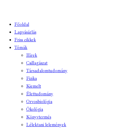
Főoldal
Lapvásárlás
Friss cikkek
Témák
Hírek
Csillagászat
Társadalomtudomány
Fizika
Kiemelt
Élettudomány
Orvosbiológia
Ökológia
Könyvtermés
Lélektani lelemények