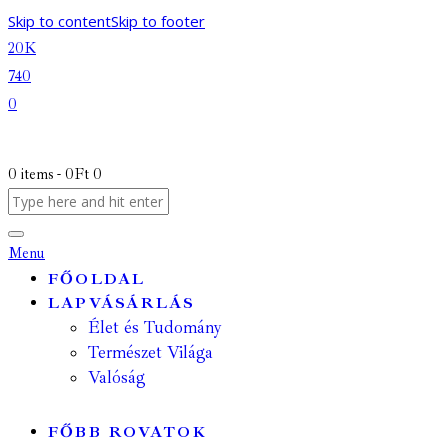
Skip to content
Skip to footer
20K
740
0
0 items
-
0Ft
0
Menu
FŐOLDAL
LAPVÁSÁRLÁS
Élet és Tudomány
Természet Világa
Valóság
FŐBB ROVATOK