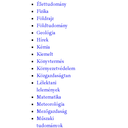
Élettudomány
Fizika
Földrajz
Földtudomány
Geológia
Hírek
Kémia
Kiemelt
Könyvtermés
Környezetvédelem
Közgazdaságtan
Lélektani
lelemények
Matematika
Meteorológia
Mezőgazdaság
Műszaki
tudományok