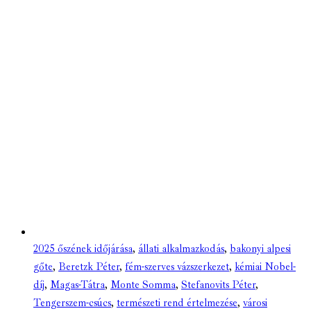
2025 őszének időjárása
,
állati alkalmazkodás
,
bakonyi alpesi
gőte
,
Beretzk Péter
,
fém-szerves vázszerkezet
,
kémiai Nobel-
díj
,
Magas-Tátra
,
Monte Somma
,
Stefanovits Péter
,
Tengerszem-csúcs
,
természeti rend értelmezése
,
városi