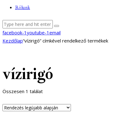
Rólunk
facebook-1
youtube-1
email
Kezdőlap
“vízirigó” címkével rendelkező termékek
vízirigó
Összesen 1 találat