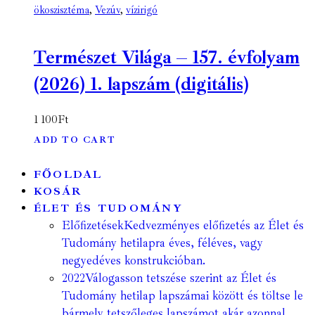
ökoszisztéma
,
Vezúv
,
vízirigó
Természet Világa – 157. évfolyam
(2026) 1. lapszám (digitális)
1 100
Ft
ADD TO CART
FŐOLDAL
KOSÁR
ÉLET ÉS TUDOMÁNY
Előfizetések
Kedvezményes előfizetés az Élet és
Tudomány hetilapra éves, féléves, vagy
negyedéves konstrukcióban.
2022
Válogasson tetszése szerint az Élet és
Tudomány hetilap lapszámai között és töltse le
bármely tetszőleges lapszámot akár azonnal,