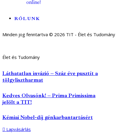
online!
RÓLUNK
Minden jog fenntartva © 2026 TIT - Élet és Tudomány
Élet és Tudomány
Láthatatlan invázió – Száz éve pusztít a
tölgylisztharmat
Kedves Olvasónk! – Prima Primissima
jelölt a TIT!
Kémiai Nobel-díj génkarbantartásért
Lapvásárlás