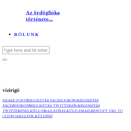
Az ördögfióka
története...
RÓLUNK
vízirigó
SHARE POST
MEGOSZTÁS FACEBOOKON
MEGOSZTÁS
FACEBOOKON
MEGOSZTÁS TWITTEREN
MEGOSZTÁS
TWITTEREN
ELKÜLD EMAILBEN
ELKÜLD EMAILBEN
COPY URL TO
CLIPBOARD
LINK KÜLDÉSE