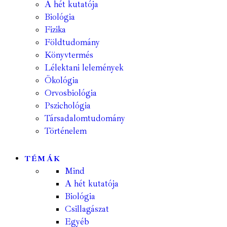
A hét kutatója
Biológia
Fizika
Földtudomány
Könyvtermés
Lélektani lelemények
Ökológia
Orvosbiológia
Pszichológia
Társadalomtudomány
Történelem
TÉMÁK
Mind
A hét kutatója
Biológia
Csillagászat
Egyéb