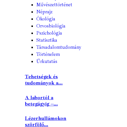
Művészettörténet
Néprajz
Ökológia
Orvosbiológia
Pszichológia
Statisztika
Társadalomtudomány
Történelem
Űrkutatás
Tehetségek és
tudományok a...
A labortól a
betegágyig –...
Lézerhullámokon
szörfölő...