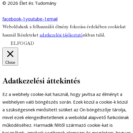
© 2026 Élet és Tudomány
facebook-1
youtube-1
email
Weboldalunk a felhasználói élmény fokozása érdekében cookiekat
használ Részleteket
adatkezelési tájékoztató
nkban talál.
ELFOGAD
Close
Adatkezelési áttekintés
Ez a webhely cookie-kat használ, hogy javítsa az élményt a
webhelyen való böngészés során. Ezek közül a cookie-k közül
a szükségesnek minősített sütiket az Ön böngészője tárolja,
mivel ezek elengedhetetlenek a weboldal alapvető funkcióinak
működéséhez. Harmadik féltől származó cookie-kat is
használunk, amelyek segítenek elemezni és megérteni, hogyan