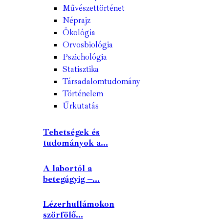
Művészettörténet
Néprajz
Ökológia
Orvosbiológia
Pszichológia
Statisztika
Társadalomtudomány
Történelem
Űrkutatás
Tehetségek és
tudományok a...
A labortól a
betegágyig –...
Lézerhullámokon
szörfölő...