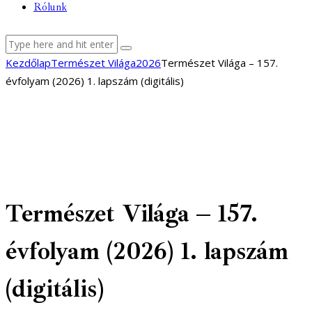
Rólunk
facebook-
youtube-
email
Kezdőlap
Természet Világa
2026
Természet Világa – 157.
1
1
évfolyam (2026) 1. lapszám (digitális)
Természet Világa – 157.
évfolyam (2026) 1. lapszám
(digitális)