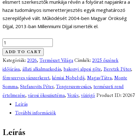
elismert szerkesztők munkája révén a folyóirat napjainkra a
hazai tudományos ismeretterjesztés egyik meghatározó
szereplőjévé vált. Működését 2004-ben Magyar Örökség
Díjjal, 2013-ban Millenniumi Díjjal ismerték el.
Természet
Világa
ADD TO CART
-
Kategóriák:
2026
,
Természet Világa
Címkék:
2025 őszének
157.
időjárása
,
állati alkalmazkodás
,
bakonyi alpesi gőte
,
Beretzk Péter
,
évfolyam
fém-szerves vázszerkezet
,
kémiai Nobel-díj
,
Magas-Tátra
,
Monte
(2026)
Somma
,
Stefanovits Péter
,
Tengerszem-csúcs
,
természeti rend
1.
értelmezése
,
városi ökoszisztéma
,
Vezúv
,
vízirigó
Product ID:
20267
lapszám
Leírás
(digitális)
További információk
mennyiség
Leírás