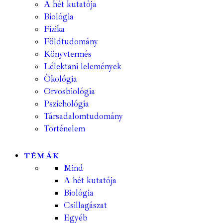
A hét kutatója
Biológia
Fizika
Földtudomány
Könyvtermés
Lélektani lelemények
Ökológia
Orvosbiológia
Pszichológia
Társadalomtudomány
Történelem
TÉMÁK
Mind
A hét kutatója
Biológia
Csillagászat
Egyéb