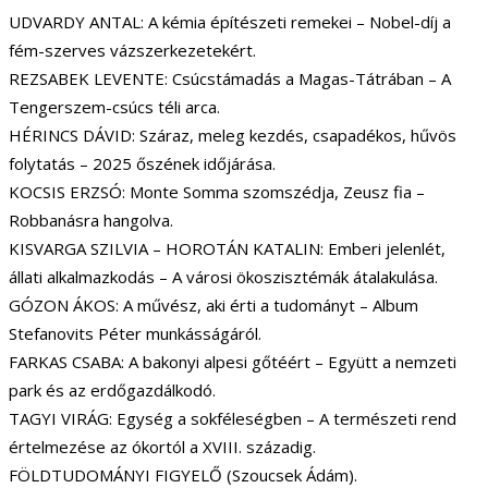
UDVARDY ANTAL: A kémia építészeti remekei – Nobel-díj a
fém-szerves vázszerkezetekért.
REZSABEK LEVENTE: Csúcstámadás a Magas-Tátrában – A
Tengerszem-csúcs téli arca.
HÉRINCS DÁVID: Száraz, meleg kezdés, csapadékos, hűvös
folytatás – 2025 őszének időjárása.
KOCSIS ERZSÓ: Monte Somma szomszédja, Zeusz fia –
Robbanásra hangolva.
KISVARGA SZILVIA – HOROTÁN KATALIN: Emberi jelenlét,
állati alkalmazkodás – A városi ökoszisztémák átalakulása.
GÓZON ÁKOS: A művész, aki érti a tudományt – Album
Stefanovits Péter munkásságáról.
FARKAS CSABA: A bakonyi alpesi gőtéért – Együtt a nemzeti
park és az erdőgazdálkodó.
TAGYI VIRÁG: Egység a sokféleségben – A természeti rend
értelmezése az ókortól a XVIII. századig.
FÖLDTUDOMÁNYI FIGYELŐ (Szoucsek Ádám).