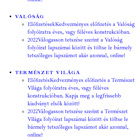
VALÓSÁG
Előfizetések
Kedvezményes előfizetés a Valóság
folyóiratra éves, vagy féléves konstrukcióban.
2022
Válogasson tetszése szerint a Valóság
folyóirat lapszámai között és töltse le bármely
tetszőleges lapszámot akár azonnal, online!
TERMÉSZET VILÁGA
Előfizetés
Kedvezményes előfizetés a Természet
Világa folyóiratra éves, vagy féléves
konstrukcióban. Kapja meg a legfrissebb
kiadványt elsők között!
2022
Válogasson tetszése szerint a Természet
Világa folyóirat lapszámai között és töltse le
bármely tetszőleges lapszámot akár azonnal,
online!