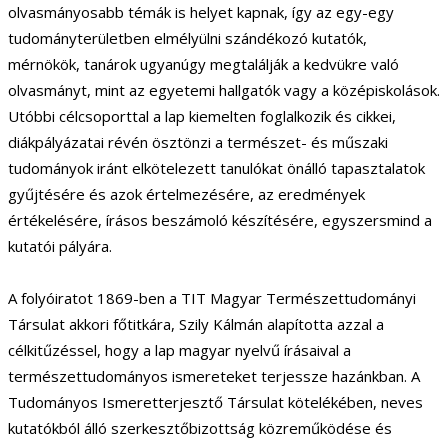
olvasmányosabb témák is helyet kapnak, így az egy-egy
tudományterületben elmélyülni szándékozó kutatók,
mérnökök, tanárok ugyanúgy megtalálják a kedvükre való
olvasmányt, mint az egyetemi hallgatók vagy a középiskolások.
Utóbbi célcsoporttal a lap kiemelten foglalkozik és cikkei,
diákpályázatai révén ösztönzi a természet- és műszaki
tudományok iránt elkötelezett tanulókat önálló tapasztalatok
gyűjtésére és azok értelmezésére, az eredmények
értékelésére, írásos beszámoló készítésére, egyszersmind a
kutatói pályára.
A folyóiratot 1869-ben a TIT Magyar Természettudományi
Társulat akkori főtitkára, Szily Kálmán alapította azzal a
célkitűzéssel, hogy a lap magyar nyelvű írásaival a
természettudományos ismereteket terjessze hazánkban. A
Tudományos Ismeretterjesztő Társulat kötelékében, neves
kutatókból álló szerkesztőbizottság közreműködése és