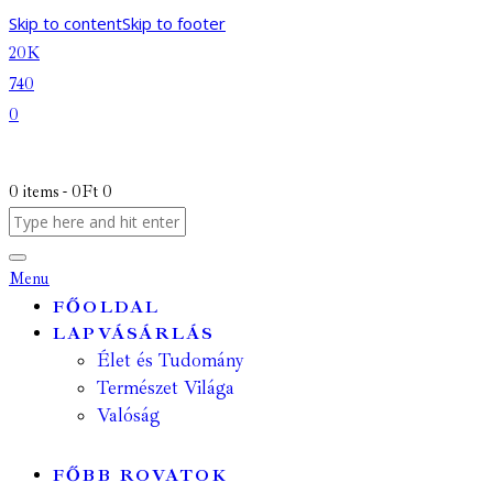
Skip to content
Skip to footer
20K
740
0
0 items
-
0Ft
0
Menu
FŐOLDAL
LAPVÁSÁRLÁS
Élet és Tudomány
Természet Világa
Valóság
FŐBB ROVATOK