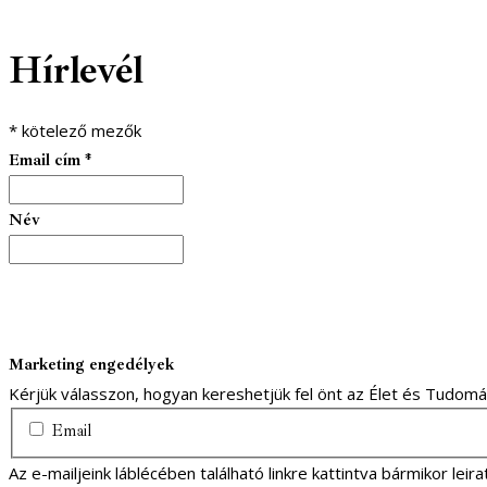
facebook-
youtube-
email
Hírlevél
1
1
*
kötelező mezők
Email cím
*
Név
Marketing engedélyek
Kérjük válasszon, hogyan kereshetjük fel önt az Élet és Tudom
Email
Az e-mailjeink láblécében található linkre kattintva bármikor lei