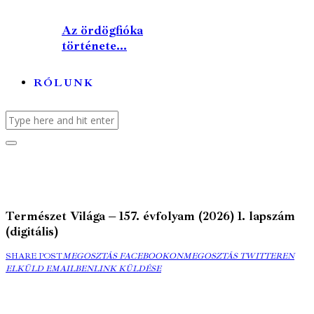
Az ördögfióka
története...
RÓLUNK
Természet Világa – 157. évfolyam (2026) 1. lapszám
(digitális)
MEGOSZTÁS
MEGOSZTÁS
ELK
SHARE POST
MEGOSZTÁS FACEBOOKON
MEGOSZTÁS TWITTEREN
FACEBOOKON
COPY
TWITTEREN
EMA
ELKÜLD EMAILBEN
LINK KÜLDÉSE
URL
TO
CLIPBOARD