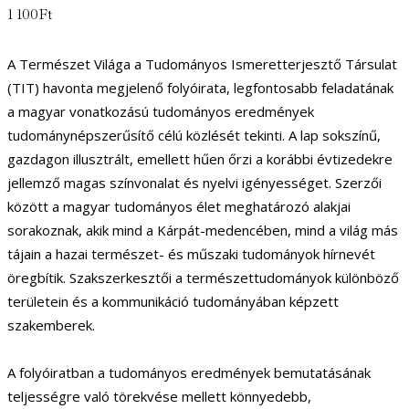
1 100
Ft
A Természet Világa a Tudományos Ismeretterjesztő Társulat
(TIT) havonta megjelenő folyóirata, legfontosabb feladatának
a magyar vonatkozású tudományos eredmények
tudománynépszerűsítő célú közlését tekinti. A lap sokszínű,
gazdagon illusztrált, emellett hűen őrzi a korábbi évtizedekre
jellemző magas színvonalat és nyelvi igényességet. Szerzői
között a magyar tudományos élet meghatározó alakjai
sorakoznak, akik mind a Kárpát-medencében, mind a világ más
tájain a hazai természet- és műszaki tudományok hírnevét
öregbítik. Szakszerkesztői a természettudományok különböző
területein és a kommunikáció tudományában képzett
szakemberek.
A folyóiratban a tudományos eredmények bemutatásának
teljességre való törekvése mellett könnyedebb,