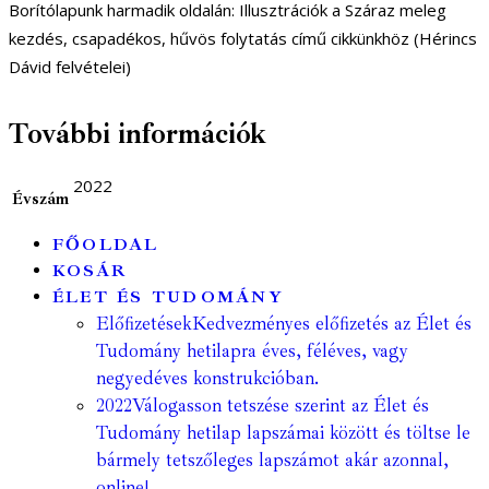
Borítólapunk harmadik oldalán: Illusztrációk a Száraz meleg
kezdés, csapadékos, hűvös folytatás című cikkünkhöz (Hérincs
Dávid felvételei)
További információk
2022
Évszám
FŐOLDAL
KOSÁR
ÉLET ÉS TUDOMÁNY
Előfizetések
Kedvezményes előfizetés az Élet és
Tudomány hetilapra éves, féléves, vagy
negyedéves konstrukcióban.
2022
Válogasson tetszése szerint az Élet és
Tudomány hetilap lapszámai között és töltse le
bármely tetszőleges lapszámot akár azonnal,
online!