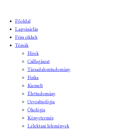
Főoldal
Lapvásárlás
Friss cikkek
Témák
Hírek
Csillagászat
Társadalomtudomány
Fizika
Kiemelt
Élettudomány
Orvosbiológia
Ökológia
Könyvtermés
Lélektani lelemények