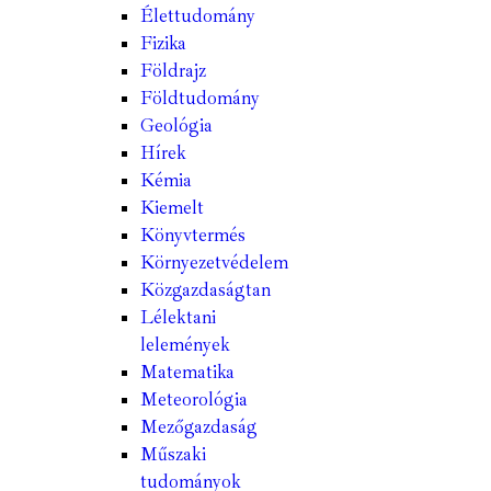
Élettudomány
Fizika
Földrajz
Földtudomány
Geológia
Hírek
Kémia
Kiemelt
Könyvtermés
Környezetvédelem
Közgazdaságtan
Lélektani
lelemények
Matematika
Meteorológia
Mezőgazdaság
Műszaki
tudományok