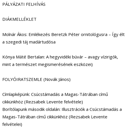
PÁLYÁZATI FELHÍVÁS
DIÁKMELLÉKLET
Molnár Ákos: Emlékezés Beretzk Péter ornitológusra – Így élt
a szegedi táj madártudósa
Kónya Máté Bertalan: A hegyvidéki búvár – avagy vízirigók,
mint a természet megismerésének eszközei)
FOLYÓIRATSZEMLE (Novák János)
Címlapképünk: Csúcstámadás a Magas-Tátrában című
cikkünkhöz (Rezsabek Levente felvétele)
Borítólapunk második oldalán: Illusztrációk a Csúcstámadás a
Magas-Tátrában című cikkünkhöz (Rezsabek Levente
felvételei)