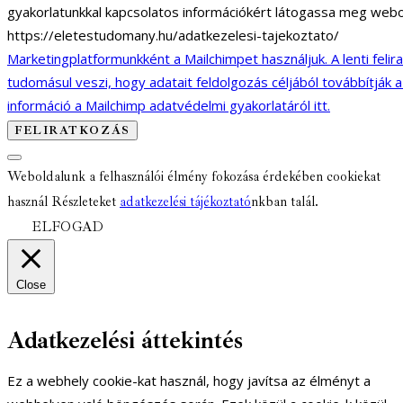
gyakorlatunkkal kapcsolatos információkért látogassa meg webo
https://eletestudomany.hu/adatkezelesi-tajekoztato/
Marketingplatformunkként a Mailchimpet használjuk. A lenti felir
tudomásul veszi, hogy adatait feldolgozás céljából továbbítják 
információ a Mailchimp adatvédelmi gyakorlatáról itt.
Weboldalunk a felhasználói élmény fokozása érdekében cookiekat
használ Részleteket
adatkezelési tájékoztató
nkban talál.
ELFOGAD
Close
Adatkezelési áttekintés
Ez a webhely cookie-kat használ, hogy javítsa az élményt a