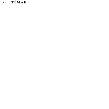
TÉMÁK
Mind
A hét kutatója
Biológia
Csillagászat
Egyéb
Élettudomány
Fizika
Földrajz