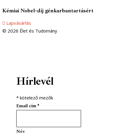
Kémiai Nobel-díj génkarbantartásért
Lapvásárlás
© 2026 Élet és Tudomány
facebook-1
youtube-1
email
Hírlevél
*
kötelező mezők
Email cím
*
Név