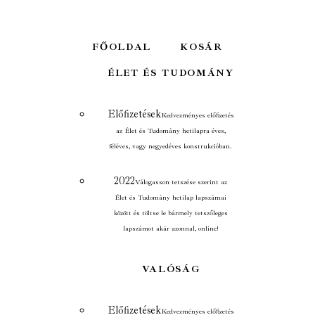
FŐOLDAL
KOSÁR
ÉLET ÉS TUDOMÁNY
Előfizetések
Kedvezményes előfizetés
az Élet és Tudomány hetilapra éves,
féléves, vagy negyedéves konstrukcióban.
2022
Válogasson tetszése szerint az
Élet és Tudomány hetilap lapszámai
között és töltse le bármely tetszőleges
lapszámot akár azonnal, online!
VALÓSÁG
Előfizetések
Kedvezményes előfizetés