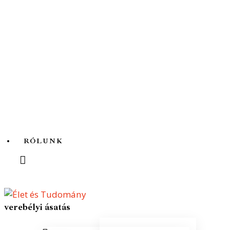
Az ördögfióka története...
RÓLUNK
verebélyi ásatás