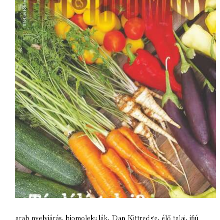
arab nyelvjárás
,
biomolekulák
,
Dan Kittredge
,
élő talaj
,
ifjú