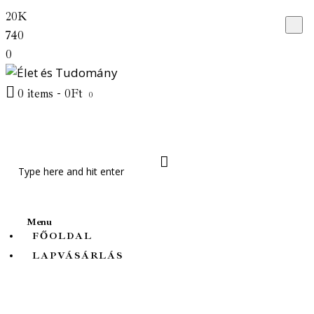
20K
Főoldal
740
Lapvásárlás
0
Friss cikkek
0 items
-
0Ft
0
Témák
Rólunk
Menu
FŐOLDAL
LAPVÁSÁRLÁS
Élet és Tudomány
Természet Világa