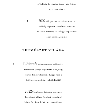
a Valóság folyóiratra éves, vagy féléves
konstrukcióban.
2022
Válogasson tetszése szerint a
Valóság folyóirat lapszámai között és
töltse le bármely tetszőleges lapszámot
akár azonnal, online!
TERMÉSZET VILÁGA
Előfizetés
Kedvezményes előfizetés a
Természet Világa folyóiratra éves, vagy
féléves konstrukcióban. Kapja meg a
legfrissebb kiadványt elsők között!
2022
Válogasson tetszése szerint a
Természet Világa folyóirat lapszámai
között és töltse le bármely tetszőleges