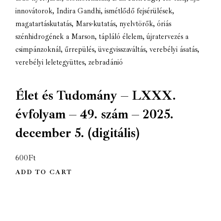
innovátorok
,
Indira Gandhi
,
ismétlődő fejsérülések
,
magatartáskutatás
,
Mars-kutatás
,
nyelvtörők
,
óriás
szénhidrogének a Marson
,
tápláló élelem
,
újratervezés a
csimpánzoknál
,
űrrepülés
,
üvegvisszaváltás
,
verebélyi ásatás
,
verebélyi leletegyüttes
,
zebradánió
Élet és Tudomány – LXXX.
évfolyam – 49. szám – 2025.
december 5. (digitális)
600
Ft
ADD TO CART