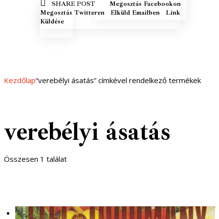
MEGOSZTÁS
MEGOSZ
SHARE POST
Megosztás Facebookon
FACEBOOKON
TWITTE
ELKÜLD EMAILBEN
COPY URL
Megosztás Twitteren
Elküld Emailben
Link
TO
Küldése
CLIPBOARD
Kezdőlap
“verebélyi ásatás” címkével rendelkező termékek
verebélyi ásatás
Összesen 1 találat