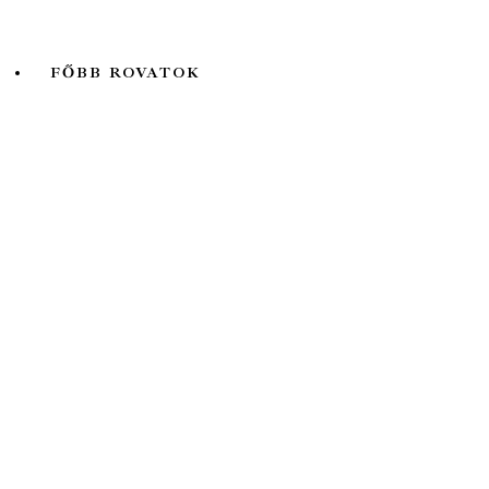
Valóság
FŐBB ROVATOK
A hét kutatója
Biológia
Fizika
Földtudomány
Könyvtermés
Lélektani lelemények
Ökológia
Orvosbiológia
Pszichológia
Társadalomtudomány
Történelem