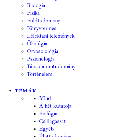
Biológia
Fizika
Földtudomány
Könyvtermés
Lélektani lelemények
Ökológia
Orvosbiológia
Pszichológia
Társadalomtudomány
Történelem
TÉMÁK
Mind
A hét kutatója
Biológia
Csillagászat
Egyéb
Élettudomány