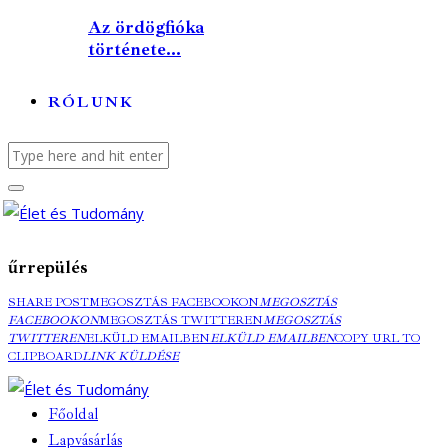
Az ördögfióka
története...
RÓLUNK
űrrepülés
SHARE POST
MEGOSZTÁS FACEBOOKON
MEGOSZTÁS
FACEBOOKON
MEGOSZTÁS TWITTEREN
MEGOSZTÁS
TWITTEREN
ELKÜLD EMAILBEN
ELKÜLD EMAILBEN
COPY URL TO
CLIPBOARD
LINK KÜLDÉSE
Főoldal
Lapvásárlás