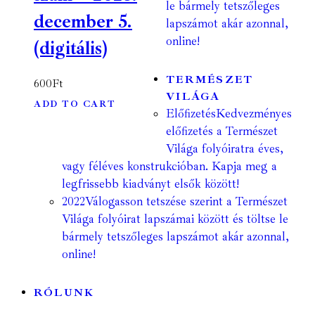
le bármely tetszőleges
december 5.
lapszámot akár azonnal,
online!
(digitális)
TERMÉSZET
600
Ft
VILÁGA
ADD TO CART
Előfizetés
Kedvezményes
előfizetés a Természet
Világa folyóiratra éves,
vagy féléves konstrukcióban. Kapja meg a
legfrissebb kiadványt elsők között!
2022
Válogasson tetszése szerint a Természet
Világa folyóirat lapszámai között és töltse le
bármely tetszőleges lapszámot akár azonnal,
online!
RÓLUNK