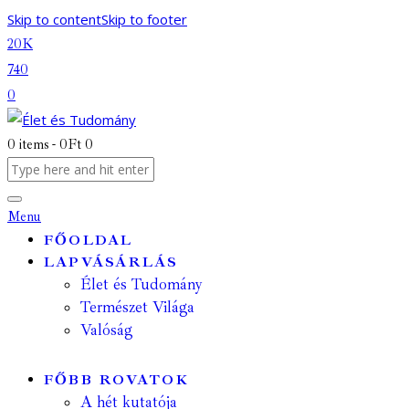
Skip to content
Skip to footer
20K
740
0
0 items
-
0Ft
0
Menu
FŐOLDAL
LAPVÁSÁRLÁS
Élet és Tudomány
Természet Világa
Valóság
FŐBB ROVATOK
A hét kutatója