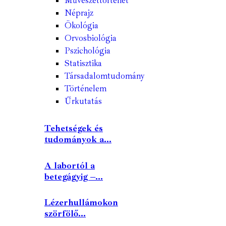
Művészettörténet
Néprajz
Ökológia
Orvosbiológia
Pszichológia
Statisztika
Társadalomtudomány
Történelem
Űrkutatás
Tehetségek és
tudományok a...
A labortól a
betegágyig –...
Lézerhullámokon
szörfölő...