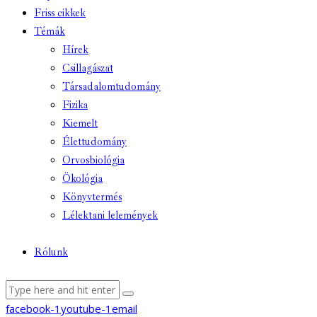
Friss cikkek
Témák
Hírek
Csillagászat
Társadalomtudomány
Fizika
Kiemelt
Élettudomány
Orvosbiológia
Ökológia
Könyvtermés
Lélektani lelemények
Rólunk
facebook-1
youtube-1
email