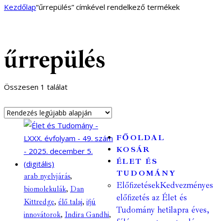
Kezdőlap
“űrrepülés” címkével rendelkező termékek
űrrepülés
Összesen 1 találat
FŐOLDAL
KOSÁR
ÉLET ÉS
TUDOMÁNY
arab nyelvjárás
,
Előfizetések
Kedvezményes
biomolekulák
,
Dan
előfizetés az Élet és
Kittredge
,
élő talaj
,
ifjú
Tudomány hetilapra éves,
innovátorok
,
Indira Gandhi
,