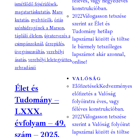
féléves, vagy negyedéves
ismétlődő fejsérülések
,
konstrukcióban.
magatartáskutatás
,
Mars-
2022
Válogasson tetszése
kutatás
,
nyelvtörők
,
óriás
szerint az Élet és
szénhidrogének a Marson
,
Tudomány hetilap
tápláló élelem
,
újratervezés a
lapszámai között és töltse
csimpánzoknál
,
űrrepülés
,
le bármely tetszőleges
üvegvisszaváltás
,
verebélyi
lapszámot akár azonnal,
ásatás
,
verebélyi leletegyüttes
,
online!
zebradánió
VALÓSÁG
Előfizetések
Kedvezményes
Élet és
előfizetés a Valóság
Tudomány –
folyóiratra éves, vagy
féléves konstrukcióban.
LXXX.
2022
Válogasson tetszése
évfolyam – 49.
szerint a Valóság folyóirat
lapszámai között és töltse
szám – 2025.