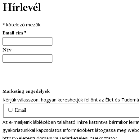
Hírlevél
*
kötelező mezők
Email cím
*
Név
Marketing engedélyek
Kérjük válasszon, hogyan kereshetjük fel önt az Élet és Tudom
Email
Az e-mailjeink láblécében található linkre kattintva bármikor lei
gyakorlatunkkal kapcsolatos információkért látogassa meg webo
https://eletestudomany.hu/adatkezelesi-tajekoztato/