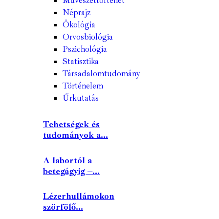
Művészettörténet
Néprajz
Ökológia
Orvosbiológia
Pszichológia
Statisztika
Társadalomtudomány
Történelem
Űrkutatás
Tehetségek és
tudományok a...
A labortól a
betegágyig –...
Lézerhullámokon
szörfölő...