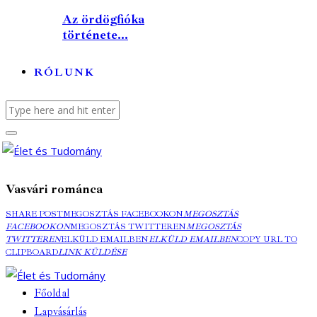
Az ördögfióka
története...
RÓLUNK
Vasvári románca
SHARE POST
MEGOSZTÁS FACEBOOKON
MEGOSZTÁS
FACEBOOKON
MEGOSZTÁS TWITTEREN
MEGOSZTÁS
TWITTEREN
ELKÜLD EMAILBEN
ELKÜLD EMAILBEN
COPY URL TO
CLIPBOARD
LINK KÜLDÉSE
Főoldal
Lapvásárlás