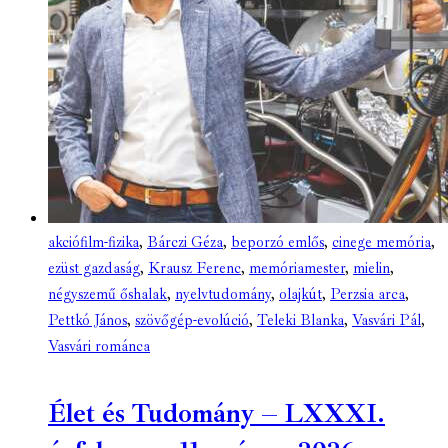
akciófilm-fizika
,
Bárczi Géza
,
beporzó emlős
,
cinege memória
,
ezüst gazdaság
,
Krausz Ferenc
,
memóriamester
,
mielin
,
négyszemű őshalak
,
nyelvtudomány
,
olajkút
,
Perzsia arca
,
Pettkó János
,
szövőgép-evolúció
,
Teleki Blanka
,
Vasvári Pál
,
Vasvári románca
Élet és Tudomány – LXXXI.