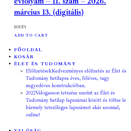
évfolyam – 11. szám – 2026.
március 13. (digitális)
600
Ft
ADD TO CART
FŐOLDAL
KOSÁR
ÉLET ÉS TUDOMÁNY
Előfizetések
Kedvezményes előfizetés az Élet és
Tudomány hetilapra éves, féléves, vagy
negyedéves konstrukcióban.
2022
Válogasson tetszése szerint az Élet és
Tudomány hetilap lapszámai között és töltse le
bármely tetszőleges lapszámot akár azonnal,
online!
VALÓSÁG