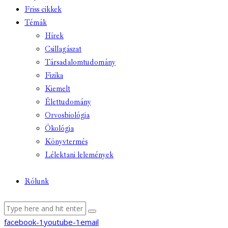
Friss cikkek
Témák
Hírek
Csillagászat
Társadalomtudomány
Fizika
Kiemelt
Élettudomány
Orvosbiológia
Ökológia
Könyvtermés
Lélektani lelemények
Rólunk
facebook-1
youtube-1
email