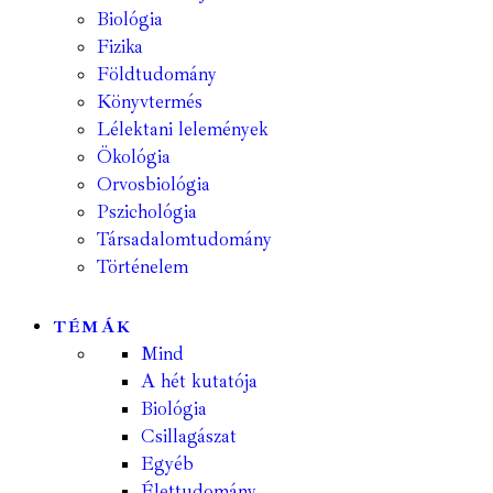
Biológia
Fizika
Földtudomány
Könyvtermés
Lélektani lelemények
Ökológia
Orvosbiológia
Pszichológia
Társadalomtudomány
Történelem
TÉMÁK
Mind
A hét kutatója
Biológia
Csillagászat
Egyéb
Élettudomány