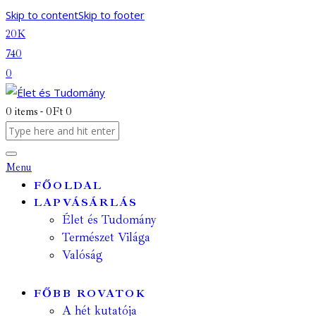
Skip to content
Skip to footer
20K
740
0
0 items
-
0Ft
0
Menu
FŐOLDAL
LAPVÁSÁRLÁS
Élet és Tudomány
Természet Világa
Valóság
FŐBB ROVATOK
A hét kutatója