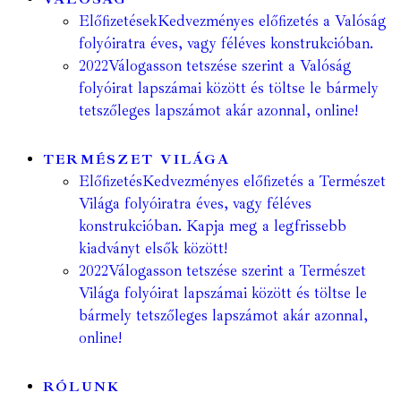
Előfizetések
Kedvezményes előfizetés a Valóság
folyóiratra éves, vagy féléves konstrukcióban.
2022
Válogasson tetszése szerint a Valóság
folyóirat lapszámai között és töltse le bármely
tetszőleges lapszámot akár azonnal, online!
TERMÉSZET VILÁGA
Előfizetés
Kedvezményes előfizetés a Természet
Világa folyóiratra éves, vagy féléves
konstrukcióban. Kapja meg a legfrissebb
kiadványt elsők között!
2022
Válogasson tetszése szerint a Természet
Világa folyóirat lapszámai között és töltse le
bármely tetszőleges lapszámot akár azonnal,
online!
RÓLUNK