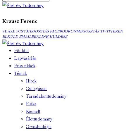
Krausz Ferenc
MEGOSZTÁS
MEGOSZTÁS
ELK
SHARE POST
MEGOSZTÁS FACEBOOKON
MEGOSZTÁS TWITTEREN
FACEBOOKON
COPY
TWITTEREN
EMA
ELKÜLD EMAILBEN
LINK KÜLDÉSE
URL
TO
Főoldal
CLIPBOARD
Lapvásárlás
Friss cikkek
Témák
Hírek
Csillagászat
Társadalomtudomány
Fizika
Kiemelt
Élettudomány
Orvosbiológia