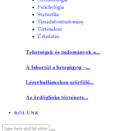
Pszichológia
Statisztika
Társadalomtudomány
Történelem
Űrkutatás
Tehetségek és tudományok a...
A labortól a betegágyig –...
Lézerhullámokon szörfölő...
Az ördögfióka története...
RÓLUNK