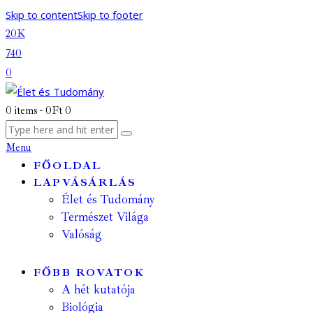
Skip to content
Skip to footer
20K
740
0
0 items
-
0Ft
0
Menu
FŐOLDAL
LAPVÁSÁRLÁS
Élet és Tudomány
Természet Világa
Valóság
FŐBB ROVATOK
A hét kutatója
Biológia