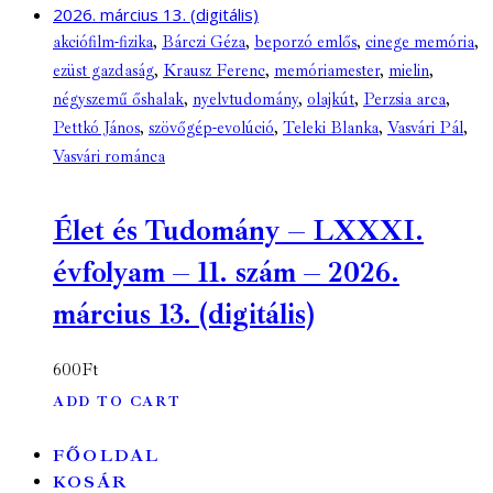
akciófilm-fizika
,
Bárczi Géza
,
beporzó emlős
,
cinege memória
,
ezüst gazdaság
,
Krausz Ferenc
,
memóriamester
,
mielin
,
négyszemű őshalak
,
nyelvtudomány
,
olajkút
,
Perzsia arca
,
Pettkó János
,
szövőgép-evolúció
,
Teleki Blanka
,
Vasvári Pál
,
Vasvári románca
Élet és Tudomány – LXXXI.
évfolyam – 11. szám – 2026.
március 13. (digitális)
600
Ft
ADD TO CART
FŐOLDAL
KOSÁR