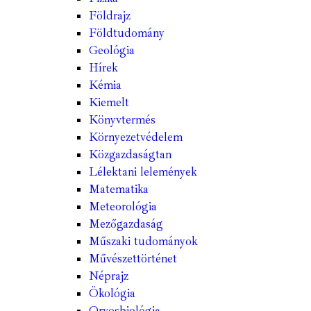
Földrajz
Földtudomány
Geológia
Hírek
Kémia
Kiemelt
Könyvtermés
Környezetvédelem
Közgazdaságtan
Lélektani lelemények
Matematika
Meteorológia
Mezőgazdaság
Műszaki tudományok
Művészettörténet
Néprajz
Ökológia
Orvosbiológia