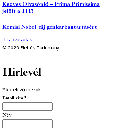
Kedves Olvasónk! – Prima Primissima
jelölt a TIT!
Kémiai Nobel-díj génkarbantartásért
Lapvásárlás
© 2026 Élet és Tudomány
facebook-
youtube-
email
Hírlevél
1
1
*
kötelező mezők
Email cím
*
Név