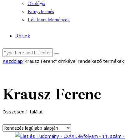
Ökológia
Könyvtermés
Lélektani lelemények
Rólunk
facebook-
youtube-
email
Kezdőlap
“Krausz Ferenc” címkével rendelkező termékek
1
1
Krausz Ferenc
Összesen 1 találat