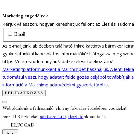
Marketing engedélyek
Kérjük válasszon, hogyan kereshetjük fel önt az Élet és Tudom
Email
Az e-mailjeink láblécében található linkre kattintva bármikor lei
gyakorlatunkkal kapcsolatos információkért látogassa meg webo
https://eletestudomany.hu/adatkezelesi-tajekoztato/
Marketingplatformunkként a Mailchimpet használjuk. A lenti felir
tudomásul veszi, hogy adatait feldolgozás céljából továbbítják 
információ a Mailchimp adatvédelmi gyakorlatáról itt.
Weboldalunk a felhasználói élmény fokozása érdekében cookiekat
használ Részleteket
adatkezelési tájékoztató
nkban talál.
ELFOGAD