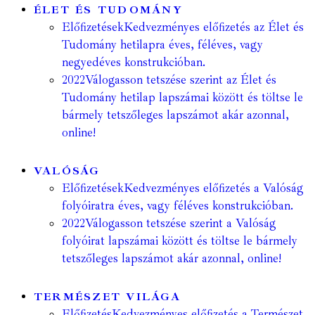
ÉLET ÉS TUDOMÁNY
Előfizetések
Kedvezményes előfizetés az Élet és
Tudomány hetilapra éves, féléves, vagy
negyedéves konstrukcióban.
2022
Válogasson tetszése szerint az Élet és
Tudomány hetilap lapszámai között és töltse le
bármely tetszőleges lapszámot akár azonnal,
online!
VALÓSÁG
Előfizetések
Kedvezményes előfizetés a Valóság
folyóiratra éves, vagy féléves konstrukcióban.
2022
Válogasson tetszése szerint a Valóság
folyóirat lapszámai között és töltse le bármely
tetszőleges lapszámot akár azonnal, online!
TERMÉSZET VILÁGA
Előfizetés
Kedvezményes előfizetés a Természet