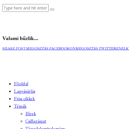
Valami bűzlik...
MEGOSZTÁS
MEGOSZTÁS
ELK
SHARE POST
MEGOSZTÁS FACEBOOKON
MEGOSZTÁS TWITTEREN
ELK
FACEBOOKON
TWITTEREN
EMA
Főoldal
Lapvásárlás
Friss cikkek
Témák
Hírek
Csillagászat
Társadalomtudomány