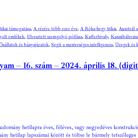
tikai támogatása
,
A rézérc több ezer éve
,
A Róka-hegy titkai
,
Ausztrál a
yolt emlékek
,
Elvesztett szemgolyó pótlása
,
Kafferbivaly
,
Kannibálrezis
Ősállatok és bányajáratok
,
Segít a mesterséges intelligencia
,
Üregek és k
 – 16. szám – 2024. április 18. (digitá
Tudomány hetilapra éves, féléves, vagy negyedéves konstrukci
ány hetilap lapszámai között és töltse le bármely tetszőleges 