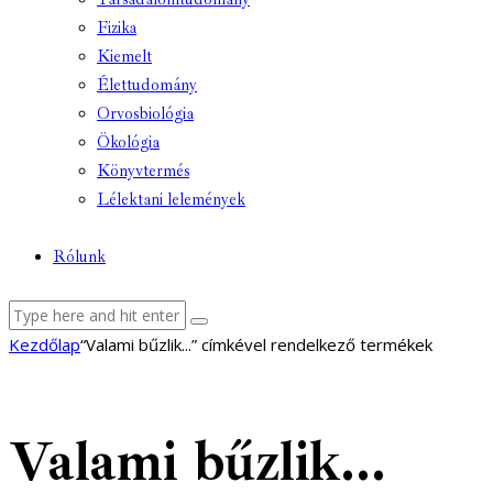
Fizika
Kiemelt
Élettudomány
Orvosbiológia
Ökológia
Könyvtermés
Lélektani lelemények
Rólunk
facebook-
youtube-
email
Kezdőlap
“Valami bűzlik...” címkével rendelkező termékek
1
1
Valami bűzlik...