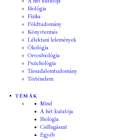
A hét kutatója
Biológia
Fizika
Földtudomány
Könyvtermés
Lélektani lelemények
Ökológia
Orvosbiológia
Pszichológia
Társadalomtudomány
Történelem
TÉMÁK
Mind
A hét kutatója
Biológia
Csillagászat
Egyéb