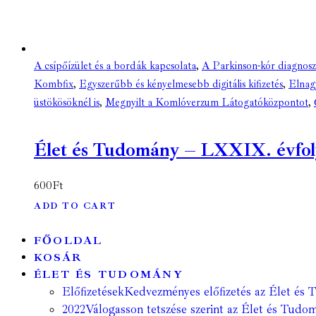
A csípőízület és a bordák kapcsolata
,
A Parkinson-kór diagnosz
Kombfix
,
Egyszerűbb és kényelmesebb digitális kifizetés
,
Elnag
üstökösöknél is
,
Megnyilt a Komlóverzum Látogatóközpontot
,
Élet és Tudomány – LXXIX. évfolyam
600
Ft
ADD TO CART
FŐOLDAL
KOSÁR
ÉLET ÉS TUDOMÁNY
Előfizetések
Kedvezményes előfizetés az Élet és 
2022
Válogasson tetszése szerint az Élet és Tudom