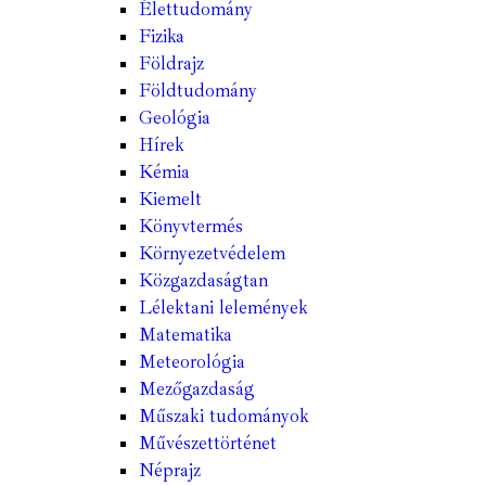
Élettudomány
Fizika
Földrajz
Földtudomány
Geológia
Hírek
Kémia
Kiemelt
Könyvtermés
Környezetvédelem
Közgazdaságtan
Lélektani lelemények
Matematika
Meteorológia
Mezőgazdaság
Műszaki tudományok
Művészettörténet
Néprajz