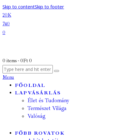
Skip to content
Skip to footer
20K
740
0
0 items
-
0Ft
0
Menu
FŐOLDAL
LAPVÁSÁRLÁS
Élet és Tudomány
Természet Világa
Valóság
FŐBB ROVATOK