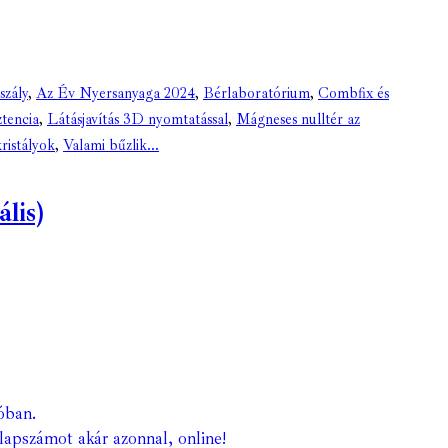
szály
,
Az Év Nyersanyaga 2024
,
Bérlaboratórium
,
Combfix és
ztencia
,
Látásjavítás 3D nyomtatással
,
Mágneses nulltér az
ristályok
,
Valami bűzlik...
lis)
óban.
lapszámot akár azonnal, online!