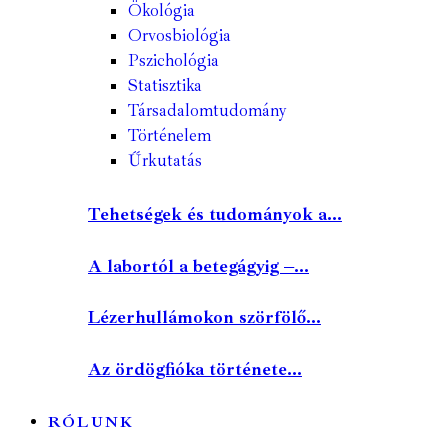
Ökológia
Orvosbiológia
Pszichológia
Statisztika
Társadalomtudomány
Történelem
Űrkutatás
Tehetségek és tudományok a...
A labortól a betegágyig –...
Lézerhullámokon szörfölő...
Az ördögfióka története...
RÓLUNK