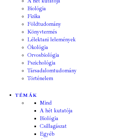
A hét kutatója
Biológia
Fizika
Földtudomány
Könyvtermés
Lélektani lelemények
Ökológia
Orvosbiológia
Pszichológia
Társadalomtudomány
Történelem
TÉMÁK
Mind
A hét kutatója
Biológia
Csillagászat
Egyéb