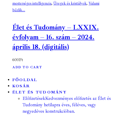
mesterséges intelligencia
,
Üregek és kristályok
,
Valami
bűzlik...
Élet és Tudomány – LXXIX.
évfolyam – 16. szám – 2024.
április 18. (digitális)
600
Ft
ADD TO CART
FŐOLDAL
KOSÁR
ÉLET ÉS TUDOMÁNY
Előfizetések
Kedvezményes előfizetés az Élet és
Tudomány hetilapra éves, féléves, vagy
negyedéves konstrukcióban.