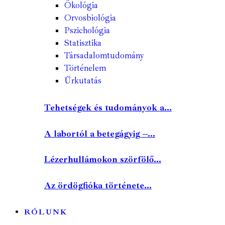
Ökológia
Orvosbiológia
Pszichológia
Statisztika
Társadalomtudomány
Történelem
Űrkutatás
Tehetségek és tudományok a...
A labortól a betegágyig –...
Lézerhullámokon szörfölő...
Az ördögfióka története...
RÓLUNK