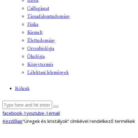
Hírek
Csillagászat
Társadalomtudomány
Fizika
Kiemelt
Élettudomány
Orvosbiológia
Ökológia
Könyvtermés
Lélektani lelemények
Rólunk
facebook-1
youtube-1
email
Kezdőlap
“Üregek és kristályok” címkével rendelkező termékek