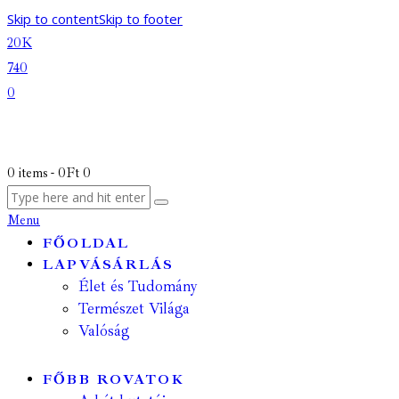
Skip to content
Skip to footer
20K
740
0
0 items
-
0Ft
0
Menu
FŐOLDAL
LAPVÁSÁRLÁS
Élet és Tudomány
Természet Világa
Valóság
FŐBB ROVATOK