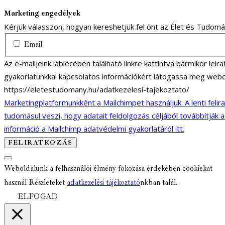
Marketing engedélyek
Kérjük válasszon, hogyan kereshetjük fel önt az Élet és Tudom
Email
Az e-mailjeink láblécében található linkre kattintva bármikor lei
gyakorlatunkkal kapcsolatos információkért látogassa meg webo
https://eletestudomany.hu/adatkezelesi-tajekoztato/
Marketingplatformunkként a Mailchimpet használjuk. A lenti felir
tudomásul veszi, hogy adatait feldolgozás céljából továbbítják 
információ a Mailchimp adatvédelmi gyakorlatáról itt.
Weboldalunk a felhasználói élmény fokozása érdekében cookiekat
használ Részleteket
adatkezelési tájékoztató
nkban talál.
ELFOGAD