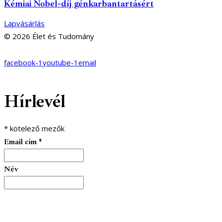
Kémiai Nobel-díj génkarbantartásért
Lapvásárlás
© 2026 Élet és Tudomány
facebook-1
youtube-1
email
Hírlevél
*
kötelező mezők
Email cím
*
Név