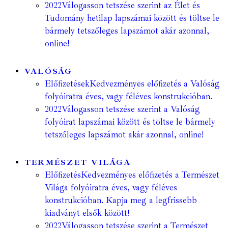
2022
Válogasson tetszése szerint az Élet és
Tudomány hetilap lapszámai között és töltse le
bármely tetszőleges lapszámot akár azonnal,
online!
VALÓSÁG
Előfizetések
Kedvezményes előfizetés a Valóság
folyóiratra éves, vagy féléves konstrukcióban.
2022
Válogasson tetszése szerint a Valóság
folyóirat lapszámai között és töltse le bármely
tetszőleges lapszámot akár azonnal, online!
TERMÉSZET VILÁGA
Előfizetés
Kedvezményes előfizetés a Természet
Világa folyóiratra éves, vagy féléves
konstrukcióban. Kapja meg a legfrissebb
kiadványt elsők között!
2022
Válogasson tetszése szerint a Természet