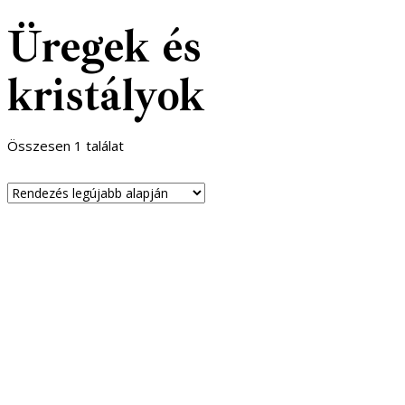
Üregek és
kristályok
Összesen 1 találat