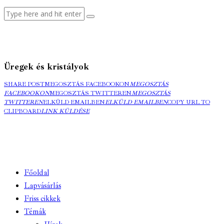
Üregek és kristályok
SHARE POST
MEGOSZTÁS FACEBOOKON
MEGOSZTÁS
FACEBOOKON
MEGOSZTÁS TWITTEREN
MEGOSZTÁS
TWITTEREN
ELKÜLD EMAILBEN
ELKÜLD EMAILBEN
COPY URL TO
CLIPBOARD
LINK KÜLDÉSE
Főoldal
Lapvásárlás
Friss cikkek
Témák