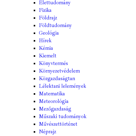
Élettudomány
Fizika
Földrajz
Földtudomány
Geológia
Hírek
Kémia
Kiemelt
Könyvtermés
Környezetvédelem
Közgazdaságtan
Lélektani lelemények
Matematika
Meteorológia
Mezőgazdaság
Műszaki tudományok
Művészettörténet
Néprajz