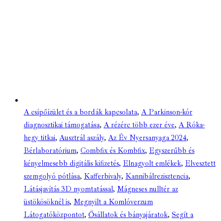
A csípőízület és a bordák kapcsolata
,
A Parkinson-kór
diagnosztikai támogatása
,
A rézérc több ezer éve
,
A Róka-
hegy titkai
,
Ausztrál aszály
,
Az Év Nyersanyaga 2024
,
Bérlaboratórium
,
Combfix és Kombfix
,
Egyszerűbb és
kényelmesebb digitális kifizetés
,
Elnagyolt emlékek
,
Elvesztett
szemgolyó pótlása
,
Kafferbivaly
,
Kannibálrezisztencia
,
Látásjavítás 3D nyomtatással
,
Mágneses nulltér az
üstökösöknél is
,
Megnyilt a Komlóverzum
Látogatóközpontot
,
Ősállatok és bányajáratok
,
Segít a