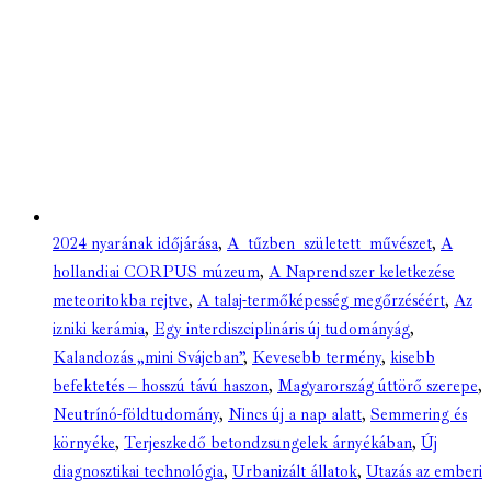
2024 nyarának időjárása
,
A tűzben született művészet
,
A
hollandiai CORPUS múzeum
,
A Naprendszer keletkezése
meteoritokba rejtve
,
A talaj-termőképesség megőrzéséért
,
Az
izniki kerámia
,
Egy interdiszciplináris új tudományág
,
Kalandozás „mini Svájcban”
,
Kevesebb termény
,
kisebb
befektetés – hosszú távú haszon
,
Magyarország úttörő szerepe
,
Neutrínó-földtudomány
,
Nincs új a nap alatt
,
Semmering és
környéke
,
Terjeszkedő betondzsungelek árnyékában
,
Új
diagnosztikai technológia
,
Urbanizált állatok
,
Utazás az emberi