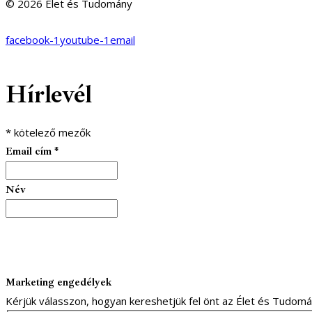
© 2026 Élet és Tudomány
facebook-1
youtube-1
email
Hírlevél
*
kötelező mezők
Email cím
*
Név
Marketing engedélyek
Kérjük válasszon, hogyan kereshetjük fel önt az Élet és Tudom