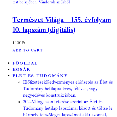
test belsejében
,
Vándorok az űrből
Természet Világa – 155. évfolyam
10. lapszám (digitális)
1 100
Ft
ADD TO CART
FŐOLDAL
KOSÁR
ÉLET ÉS TUDOMÁNY
Előfizetések
Kedvezményes előfizetés az Élet és
Tudomány hetilapra éves, féléves, vagy
negyedéves konstrukcióban.
2022
Válogasson tetszése szerint az Élet és
Tudomány hetilap lapszámai között és töltse le
bármely tetszőleges lapszámot akár azonnal,