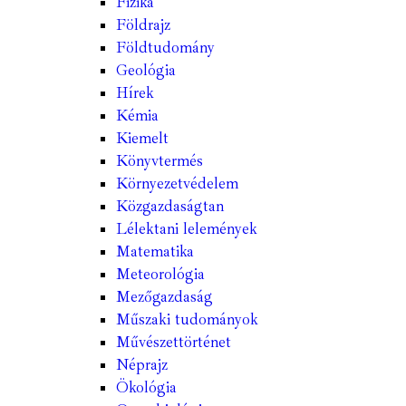
Fizika
Földrajz
Földtudomány
Geológia
Hírek
Kémia
Kiemelt
Könyvtermés
Környezetvédelem
Közgazdaságtan
Lélektani lelemények
Matematika
Meteorológia
Mezőgazdaság
Műszaki tudományok
Művészettörténet
Néprajz
Ökológia