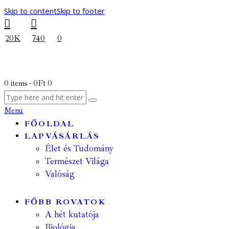
Skip to content
Skip to footer
20K
740
0
0 items
-
0Ft
0
Menu
FŐOLDAL
LAPVÁSÁRLÁS
Élet és Tudomány
Természet Világa
Valóság
FŐBB ROVATOK
A hét kutatója
Biológia