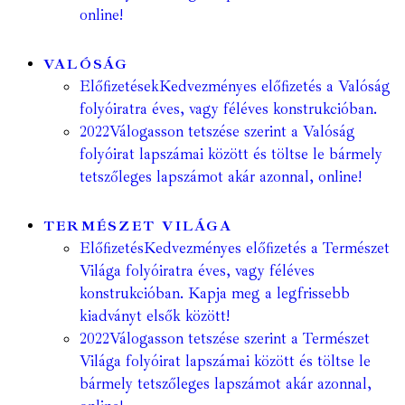
online!
VALÓSÁG
Előfizetések
Kedvezményes előfizetés a Valóság
folyóiratra éves, vagy féléves konstrukcióban.
2022
Válogasson tetszése szerint a Valóság
folyóirat lapszámai között és töltse le bármely
tetszőleges lapszámot akár azonnal, online!
TERMÉSZET VILÁGA
Előfizetés
Kedvezményes előfizetés a Természet
Világa folyóiratra éves, vagy féléves
konstrukcióban. Kapja meg a legfrissebb
kiadványt elsők között!
2022
Válogasson tetszése szerint a Természet
Világa folyóirat lapszámai között és töltse le
bármely tetszőleges lapszámot akár azonnal,