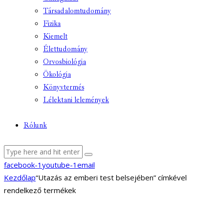
Társadalomtudomány
Fizika
Kiemelt
Élettudomány
Orvosbiológia
Ökológia
Könyvtermés
Lélektani lelemények
Rólunk
facebook-1
youtube-1
email
Kezdőlap
“Utazás az emberi test belsejében” címkével
rendelkező termékek