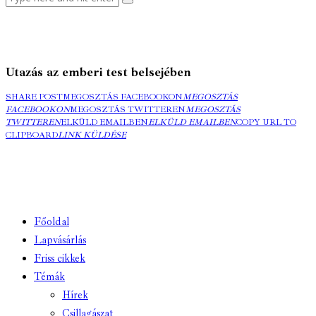
Utazás az emberi test belsejében
SHARE POST
MEGOSZTÁS FACEBOOKON
MEGOSZTÁS
FACEBOOKON
MEGOSZTÁS TWITTEREN
MEGOSZTÁS
TWITTEREN
ELKÜLD EMAILBEN
ELKÜLD EMAILBEN
COPY URL TO
CLIPBOARD
LINK KÜLDÉSE
Főoldal
Lapvásárlás
Friss cikkek
Témák
Hírek
Csillagászat