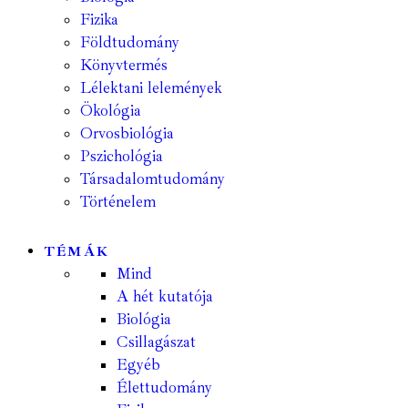
Fizika
Földtudomány
Könyvtermés
Lélektani lelemények
Ökológia
Orvosbiológia
Pszichológia
Társadalomtudomány
Történelem
TÉMÁK
Mind
A hét kutatója
Biológia
Csillagászat
Egyéb
Élettudomány