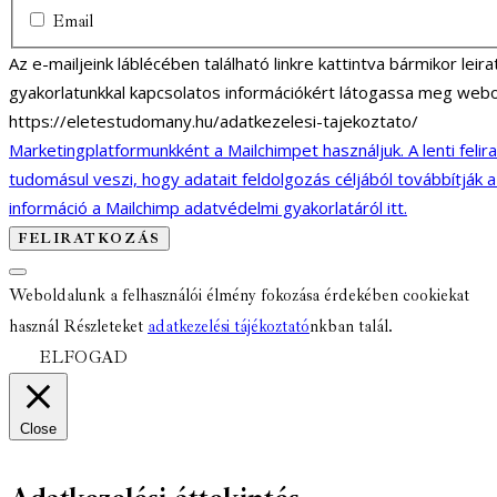
Email
Az e-mailjeink láblécében található linkre kattintva bármikor lei
gyakorlatunkkal kapcsolatos információkért látogassa meg webo
https://eletestudomany.hu/adatkezelesi-tajekoztato/
Marketingplatformunkként a Mailchimpet használjuk. A lenti felir
tudomásul veszi, hogy adatait feldolgozás céljából továbbítják 
információ a Mailchimp adatvédelmi gyakorlatáról itt.
Weboldalunk a felhasználói élmény fokozása érdekében cookiekat
használ Részleteket
adatkezelési tájékoztató
nkban talál.
ELFOGAD
Close