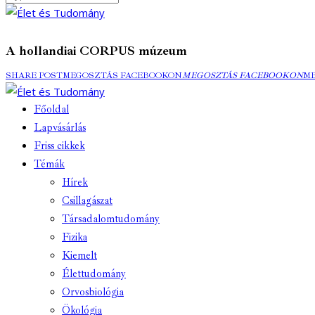
A hollandiai CORPUS múzeum
SHARE POST
MEGOSZTÁS FACEBOOKON
MEGOSZTÁS FACEBOOKON
M
Főoldal
Lapvásárlás
Friss cikkek
Témák
Hírek
Csillagászat
Társadalomtudomány
Fizika
Kiemelt
Élettudomány
Orvosbiológia
Ökológia