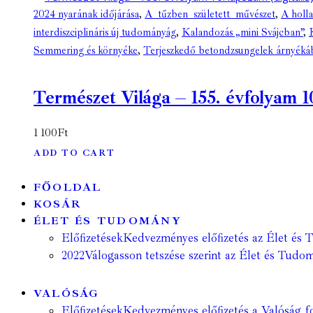
2024 nyarának időjárása
,
A tűzben született művészet
,
A hol
interdiszciplináris új tudományág
,
Kalandozás „mini Svájcban”
,
Semmering és környéke
,
Terjeszkedő betondzsungelek árnyéká
Természet Világa – 155. évfolyam 10
1 100
Ft
ADD TO CART
FŐOLDAL
KOSÁR
ÉLET ÉS TUDOMÁNY
Előfizetések
Kedvezményes előfizetés az Élet és 
2022
Válogasson tetszése szerint az Élet és Tudom
VALÓSÁG
Előfizetések
Kedvezményes előfizetés a Valóság fo