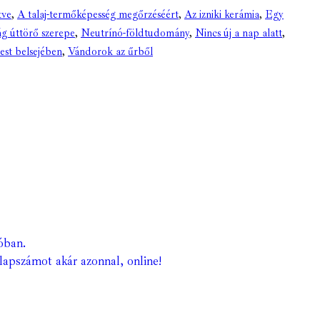
tve
,
A talaj-termőképesség megőrzéséért
,
Az izniki kerámia
,
Egy
g úttörő szerepe
,
Neutrínó-földtudomány
,
Nincs új a nap alatt
,
est belsejében
,
Vándorok az űrből
óban.
lapszámot akár azonnal, online!