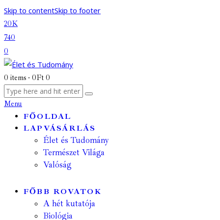
Skip to content
Skip to footer
20K
740
0
0 items
-
0Ft
0
Menu
FŐOLDAL
LAPVÁSÁRLÁS
Élet és Tudomány
Természet Világa
Valóság
FŐBB ROVATOK
A hét kutatója
Biológia