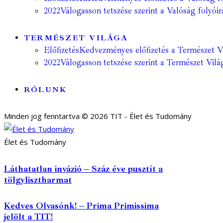
2022
Válogasson tetszése szerint a Valóság folyóir
TERMÉSZET VILÁGA
Előfizetés
Kedvezményes előfizetés a Természet Vil
2022
Válogasson tetszése szerint a Természet Világ
RÓLUNK
Minden jog fenntartva © 2026 TIT - Élet és Tudomány
Élet és Tudomány
Láthatatlan invázió – Száz éve pusztít a
tölgylisztharmat
Kedves Olvasónk! – Prima Primissima
jelölt a TIT!