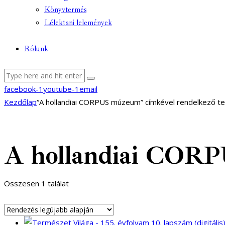
Könyvtermés
Lélektani lelemények
Rólunk
facebook-1
youtube-1
email
Kezdőlap
“A hollandiai CORPUS múzeum” címkével rendelkező t
A hollandiai COR
Összesen 1 találat