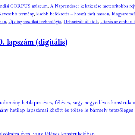
landiai CORPUS múzeum
,
A Naprendszer keletkezése meteoritokba rej
Kevesebb termény
,
kisebb befektetés – hosszú távú haszon
,
Magyarorszá
ban
,
Új diagnosztikai technológia
,
Urbanizált állatok
,
Utazás az emberi t
. lapszám (digitális)
Tudomány hetilapra éves, féléves, vagy negyedéves konstrukci
ány hetilap lapszámai között és töltse le bármely tetszőleges 
lyóiratra éves, vagy féléves konstrukcióban.