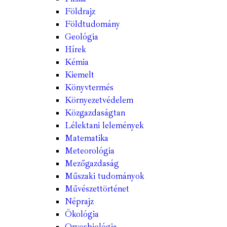
Földrajz
Földtudomány
Geológia
Hírek
Kémia
Kiemelt
Könyvtermés
Környezetvédelem
Közgazdaságtan
Lélektani lelemények
Matematika
Meteorológia
Mezőgazdaság
Műszaki tudományok
Művészettörténet
Néprajz
Ökológia
Orvosbiológia