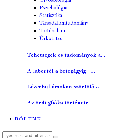
Pszichológia
Statisztika
Társadalomtudomány
Történelem
Űrkutatás
Tehetségek és tudományok a...
A labortól a betegágyig –...
Lézerhullámokon szörfölő...
Az ördögfióka története...
RÓLUNK