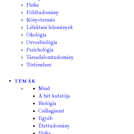
Fizika
Földtudomány
Könyvtermés
Lélektani lelemények
Ökológia
Orvosbiológia
Pszichológia
Társadalomtudomány
Történelem
TÉMÁK
Mind
A hét kutatója
Biológia
Csillagászat
Egyéb
Élettudomány
Fizika