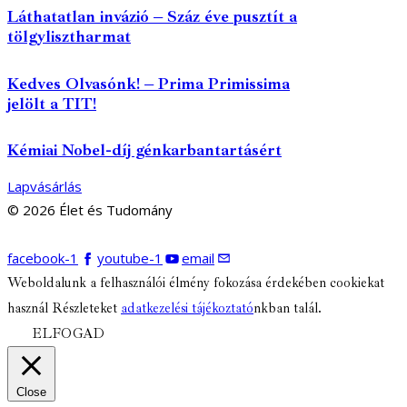
Láthatatlan invázió – Száz éve pusztít a
tölgylisztharmat
Kedves Olvasónk! – Prima Primissima
jelölt a TIT!
Kémiai Nobel-díj génkarbantartásért
Lapvásárlás
© 2026 Élet és Tudomány
facebook-1
youtube-1
email
Weboldalunk a felhasználói élmény fokozása érdekében cookiekat
használ Részleteket
adatkezelési tájékoztató
nkban talál.
ELFOGAD
Close