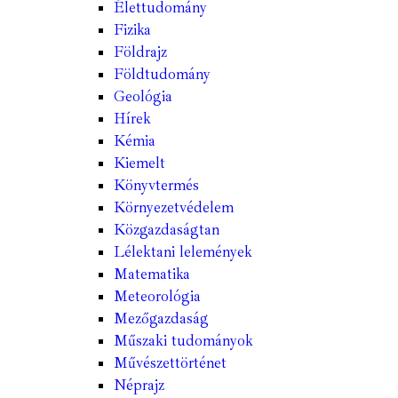
Élettudomány
Fizika
Földrajz
Földtudomány
Geológia
Hírek
Kémia
Kiemelt
Könyvtermés
Környezetvédelem
Közgazdaságtan
Lélektani lelemények
Matematika
Meteorológia
Mezőgazdaság
Műszaki tudományok
Művészettörténet
Néprajz