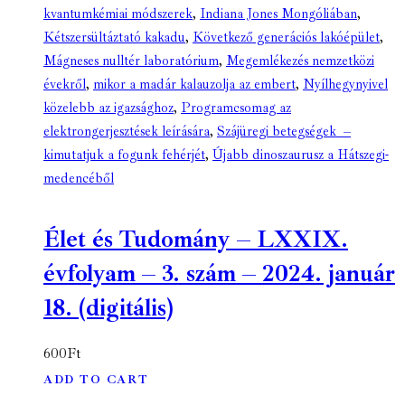
kvantumkémiai módszerek
,
Indiana Jones Mongóliában
,
Kétszersültáztató kakadu
,
Következő generációs lakóépület
,
Mágneses nulltér laboratórium
,
Megemlékezés nemzetközi
évekről
,
mikor a madár kalauzolja az embert
,
Nyílhegynyivel
közelebb az igazsághoz
,
Programcsomag az
elektrongerjesztések leírására
,
Szájüregi betegségek –
kimutatjuk a fogunk fehérjét
,
Újabb dinoszaurusz a Hátszegi-
medencéből
Élet és Tudomány – LXXIX.
évfolyam – 3. szám – 2024. január
18. (digitális)
600
Ft
ADD TO CART