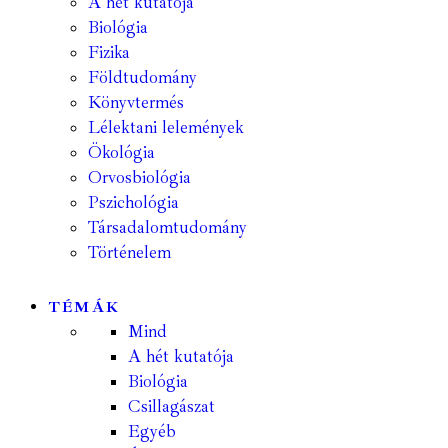
A hét kutatója
Biológia
Fizika
Földtudomány
Könyvtermés
Lélektani lelemények
Ökológia
Orvosbiológia
Pszichológia
Társadalomtudomány
Történelem
TÉMÁK
Mind
A hét kutatója
Biológia
Csillagászat
Egyéb