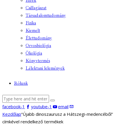
Hírek
Csillagászat
Társadalomtudomány
Fizika
Kiemelt
Élettudomány
Orvosbiológia
Ökológia
Könyvtermés
Lélektani lelemények
Rólunk
facebook-1
youtube-1
email
Kezdőlap
“Újabb dinoszaurusz a Hátszegi-medencéből”
címkével rendelkező termékek