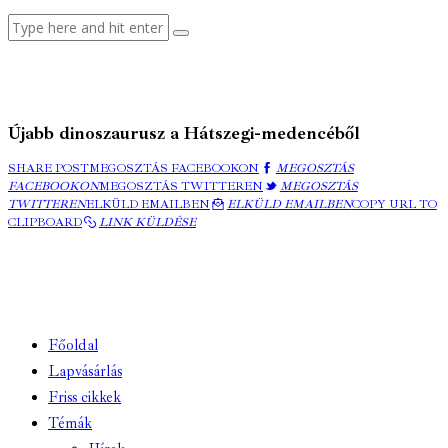
Újabb dinoszaurusz a Hátszegi-medencéből
SHARE POST
MEGOSZTÁS FACEBOOKON
MEGOSZTÁS
FACEBOOKON
MEGOSZTÁS TWITTEREN
MEGOSZTÁS
TWITTEREN
ELKÜLD EMAILBEN
ELKÜLD EMAILBEN
COPY URL TO
CLIPBOARD
LINK KÜLDÉSE
Főoldal
Lapvásárlás
Friss cikkek
Témák