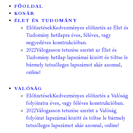
FŐOLDAL
KOSÁR
ÉLET ÉS TUDOMÁNY
Előfizetések
Kedvezményes előfizetés az Élet és
Tudomány hetilapra éves, féléves, vagy
negyedéves konstrukcióban.
2022
Válogasson tetszése szerint az Élet és
Tudomány hetilap lapszámai között és töltse le
bármely tetszőleges lapszámot akár azonnal,
online!
VALÓSÁG
Előfizetések
Kedvezményes előfizetés a Valóság
folyóiratra éves, vagy féléves konstrukcióban.
2022
Válogasson tetszése szerint a Valóság
folyóirat lapszámai között és töltse le bármely
tetszőleges lapszámot akár azonnal, online!