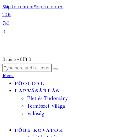
Skip to content
Skip to footer
20K
740
0
0 items
-
0Ft
0
Menu
FŐOLDAL
LAPVÁSÁRLÁS
Élet és Tudomány
Természet Világa
Valóság
FŐBB ROVATOK