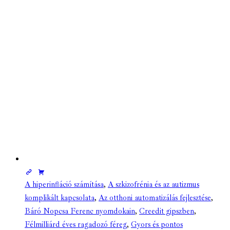
A hiperinfláció számítása
,
A szkizofrénia és az autizmus
komplikált kapcsolata
,
Az otthoni automatizálás fejlesztése
,
Báró Nopcsa Ferenc nyomdokain
,
Creedit gipszben
,
Félmilliárd éves ragadozó féreg
,
Gyors és pontos