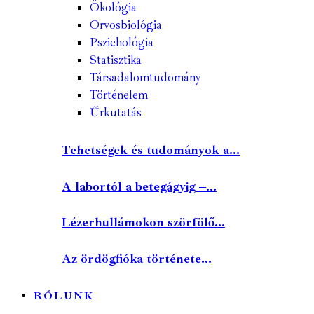
Ökológia
Orvosbiológia
Pszichológia
Statisztika
Társadalomtudomány
Történelem
Űrkutatás
Tehetségek és tudományok a...
A labortól a betegágyig –...
Lézerhullámokon szörfölő...
Az ördögfióka története...
RÓLUNK