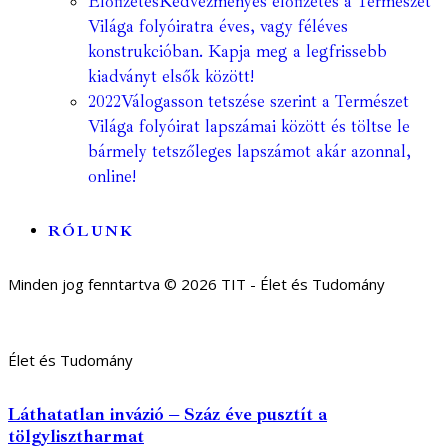
Előfizetés
Kedvezményes előfizetés a Természet
Világa folyóiratra éves, vagy féléves
konstrukcióban. Kapja meg a legfrissebb
kiadványt elsők között!
2022
Válogasson tetszése szerint a Természet
Világa folyóirat lapszámai között és töltse le
bármely tetszőleges lapszámot akár azonnal,
online!
RÓLUNK
Minden jog fenntartva © 2026 TIT - Élet és Tudomány
Élet és Tudomány
Láthatatlan invázió – Száz éve pusztít a
tölgylisztharmat