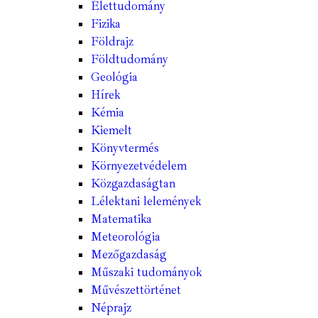
Élettudomány
Fizika
Földrajz
Földtudomány
Geológia
Hírek
Kémia
Kiemelt
Könyvtermés
Környezetvédelem
Közgazdaságtan
Lélektani lelemények
Matematika
Meteorológia
Mezőgazdaság
Műszaki tudományok
Művészettörténet
Néprajz