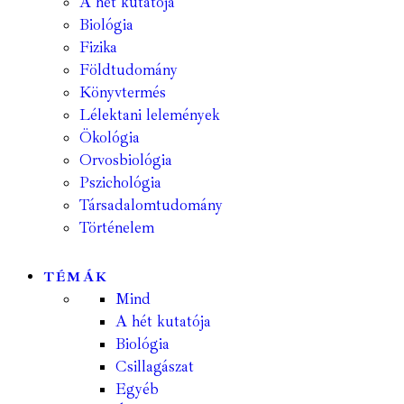
A hét kutatója
Biológia
Fizika
Földtudomány
Könyvtermés
Lélektani lelemények
Ökológia
Orvosbiológia
Pszichológia
Társadalomtudomány
Történelem
TÉMÁK
Mind
A hét kutatója
Biológia
Csillagászat
Egyéb