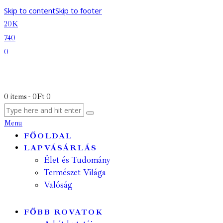
Skip to content
Skip to footer
20K
740
0
0 items
-
0Ft
0
Menu
FŐOLDAL
LAPVÁSÁRLÁS
Élet és Tudomány
Természet Világa
Valóság
FŐBB ROVATOK