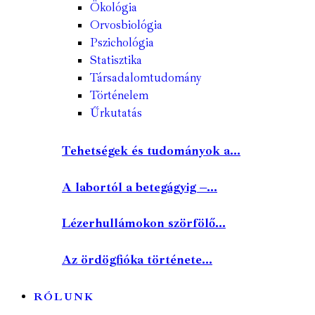
Ökológia
Orvosbiológia
Pszichológia
Statisztika
Társadalomtudomány
Történelem
Űrkutatás
Tehetségek és tudományok a...
A labortól a betegágyig –...
Lézerhullámokon szörfölő...
Az ördögfióka története...
RÓLUNK