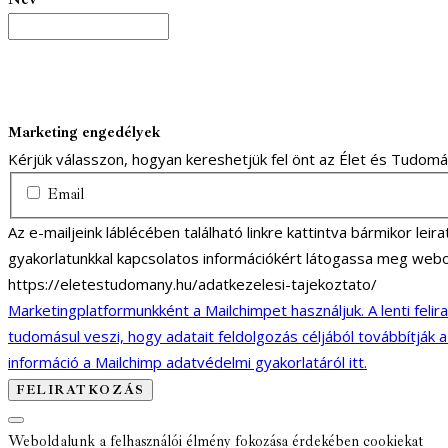
Marketing engedélyek
Kérjük válasszon, hogyan kereshetjük fel önt az Élet és Tudom
Email
Az e-mailjeink láblécében található linkre kattintva bármikor lei
gyakorlatunkkal kapcsolatos információkért látogassa meg webo
https://eletestudomany.hu/adatkezelesi-tajekoztato/
Marketingplatformunkként a Mailchimpet használjuk. A lenti felir
tudomásul veszi, hogy adatait feldolgozás céljából továbbítják 
információ a Mailchimp adatvédelmi gyakorlatáról itt.
Weboldalunk a felhasználói élmény fokozása érdekében cookiekat