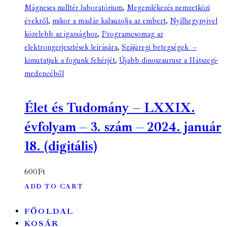
Mágneses nulltér laboratórium
,
Megemlékezés nemzetközi
évekről
,
mikor a madár kalauzolja az embert
,
Nyílhegynyivel
közelebb az igazsághoz
,
Programcsomag az
elektrongerjesztések leírására
,
Szájüregi betegségek –
kimutatjuk a fogunk fehérjét
,
Újabb dinoszaurusz a Hátszegi-
medencéből
Élet és Tudomány – LXXIX.
évfolyam – 3. szám – 2024. január
18. (digitális)
600
Ft
ADD TO CART
FŐOLDAL
KOSÁR