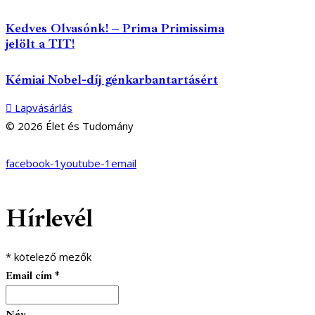
Kedves Olvasónk! – Prima Primissima
jelölt a TIT!
Kémiai Nobel-díj génkarbantartásért
Lapvásárlás
© 2026 Élet és Tudomány
facebook-1
youtube-1
email
Hírlevél
*
kötelező mezők
Email cím
*
Név