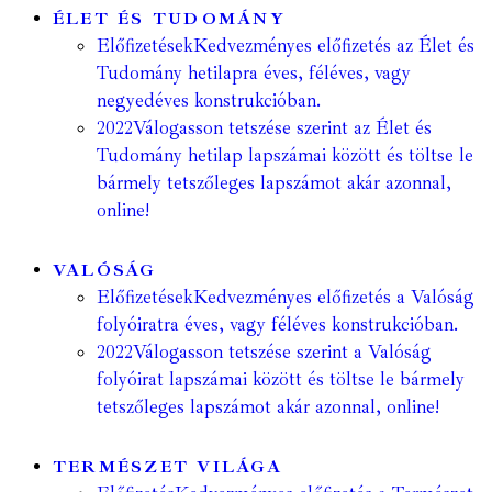
ÉLET ÉS TUDOMÁNY
Előfizetések
Kedvezményes előfizetés az Élet és
Tudomány hetilapra éves, féléves, vagy
negyedéves konstrukcióban.
2022
Válogasson tetszése szerint az Élet és
Tudomány hetilap lapszámai között és töltse le
bármely tetszőleges lapszámot akár azonnal,
online!
VALÓSÁG
Előfizetések
Kedvezményes előfizetés a Valóság
folyóiratra éves, vagy féléves konstrukcióban.
2022
Válogasson tetszése szerint a Valóság
folyóirat lapszámai között és töltse le bármely
tetszőleges lapszámot akár azonnal, online!
TERMÉSZET VILÁGA