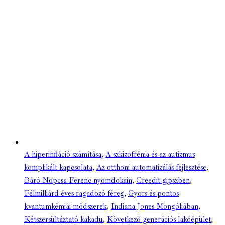
A hiperinfláció számítása
,
A szkizofrénia és az autizmus
komplikált kapcsolata
,
Az otthoni automatizálás fejlesztése
,
Báró Nopcsa Ferenc nyomdokain
,
Creedit gipszben
,
Félmilliárd éves ragadozó féreg
,
Gyors és pontos
kvantumkémiai módszerek
,
Indiana Jones Mongóliában
,
Kétszersültáztató kakadu
,
Következő generációs lakóépület
,