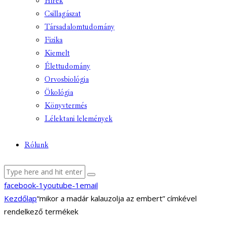
Hírek
Csillagászat
Társadalomtudomány
Fizika
Kiemelt
Élettudomány
Orvosbiológia
Ökológia
Könyvtermés
Lélektani lelemények
Rólunk
facebook-1
youtube-1
email
Kezdőlap
“mikor a madár kalauzolja az embert” címkével
rendelkező termékek