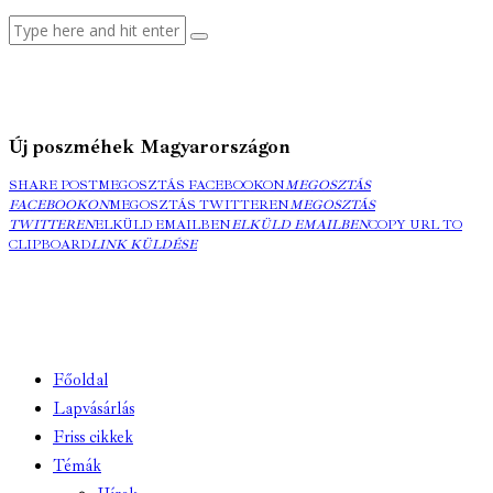
Új poszméhek Magyarországon
SHARE POST
MEGOSZTÁS FACEBOOKON
MEGOSZTÁS
FACEBOOKON
MEGOSZTÁS TWITTEREN
MEGOSZTÁS
TWITTEREN
ELKÜLD EMAILBEN
ELKÜLD EMAILBEN
COPY URL TO
CLIPBOARD
LINK KÜLDÉSE
Főoldal
Lapvásárlás
Friss cikkek
Témák