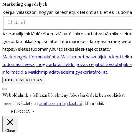
Marketing engedélyek
Kérjük válasszon, hogyan kereshetjük fel önt az Élet és Tudom
Email
Az e-mailjeink láblécében található linkre kattintva bármikor lei
gyakorlatunkkal kapcsolatos információkért látogassa meg webo
https://eletestudomany.hu/adatkezelesi-tajekoztato/
Marketingplatformunkként a Mailchimpet használjuk. A lenti felir
tudomásul veszi, hogy adatait feldolgozás céljából továbbítják 
információ a Mailchimp adatvédelmi gyakorlatáról itt.
Weboldalunk a felhasználói élmény fokozása érdekében cookiekat
használ Részleteket
adatkezelési tájékoztató
nkban talál.
ELFOGAD
Close