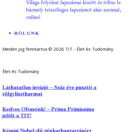
Világa folyóirat lapszámai között és töltse le
bármely tetszőleges lapszámot akár azonnal,
online!
RÓLUNK
Minden jog fenntartva © 2026 TIT - Élet és Tudomány
Élet és Tudomány
Láthatatlan invázió – Száz éve pusztít a
tölgylisztharmat
Kedves Olvasónk! – Prima Primissima
jelölt a TIT!
Kémiai Nobel-díj génkarbantartásért