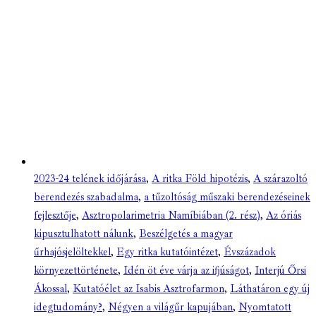
2023-24 telének időjárása
,
A ritka Föld hipotézis
,
A szárazoltó
berendezés szabadalma
,
a tűzoltóság műszaki berendezéseinek
fejlesztője
,
Asztropolarimetria Namíbiában (2. rész)
,
Az óriás
kipusztulhatott nálunk
,
Beszélgetés a magyar
űrhajósjelöltekkel
,
Egy ritka kutatóintézet
,
Évszázadok
környezettörténete
,
Idén öt éve várja az ifjúságot
,
Interjú Őrsi
Ákossal
,
Kutatóélet az Isabis Asztrofarmon
,
Láthatáron egy új
idegtudomány?
,
Négyen a világűr kapujában
,
Nyomtatott