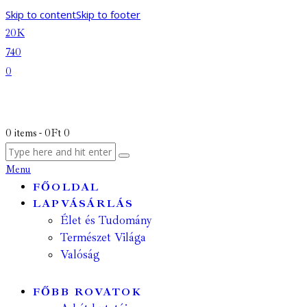
Skip to content
Skip to footer
20K
740
0
0 items
-
0Ft
0
Menu
FŐOLDAL
LAPVÁSÁRLÁS
Élet és Tudomány
Természet Világa
Valóság
FŐBB ROVATOK