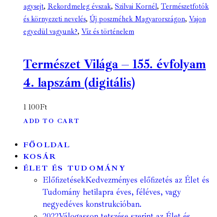
agysejt
,
Rekordmeleg évszak
,
Szilvai Kornél
,
Természetfotók
és környezeti nevelés
,
Új poszméhek Magyarországon
,
Vajon
egyedül vagyunk?
,
Víz és történelem
Természet Világa – 155. évfolyam
4. lapszám (digitális)
1 100
Ft
ADD TO CART
FŐOLDAL
KOSÁR
ÉLET ÉS TUDOMÁNY
Előfizetések
Kedvezményes előfizetés az Élet és
Tudomány hetilapra éves, féléves, vagy
negyedéves konstrukcióban.
2022
Válogasson tetszése szerint az Élet és