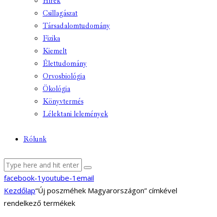
Hírek
Csillagászat
Társadalomtudomány
Fizika
Kiemelt
Élettudomány
Orvosbiológia
Ökológia
Könyvtermés
Lélektani lelemények
Rólunk
facebook-1
youtube-1
email
Kezdőlap
“Új poszméhek Magyarországon” címkével
rendelkező termékek