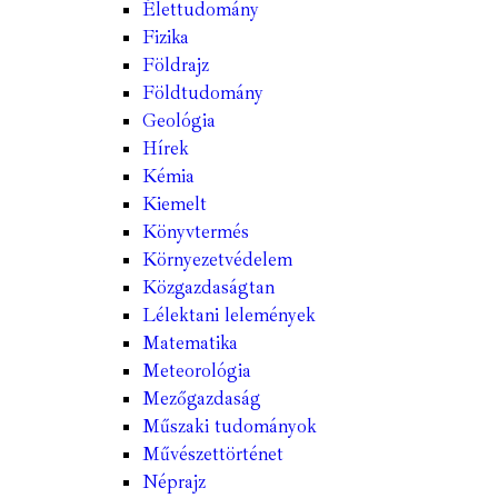
Élettudomány
Fizika
Földrajz
Földtudomány
Geológia
Hírek
Kémia
Kiemelt
Könyvtermés
Környezetvédelem
Közgazdaságtan
Lélektani lelemények
Matematika
Meteorológia
Mezőgazdaság
Műszaki tudományok
Művészettörténet
Néprajz