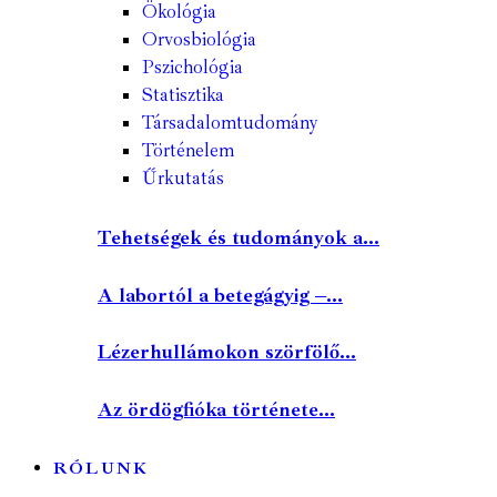
Ökológia
Orvosbiológia
Pszichológia
Statisztika
Társadalomtudomány
Történelem
Űrkutatás
Tehetségek és tudományok a...
A labortól a betegágyig –...
Lézerhullámokon szörfölő...
Az ördögfióka története...
RÓLUNK