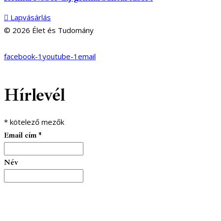
Lapvásárlás
© 2026 Élet és Tudomány
facebook-1
youtube-1
email
Hírlevél
*
kötelező mezők
Email cím
*
Név