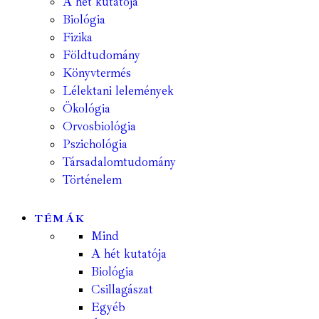
A hét kutatója
Biológia
Fizika
Földtudomány
Könyvtermés
Lélektani lelemények
Ökológia
Orvosbiológia
Pszichológia
Társadalomtudomány
Történelem
TÉMÁK
Mind
A hét kutatója
Biológia
Csillagászat
Egyéb