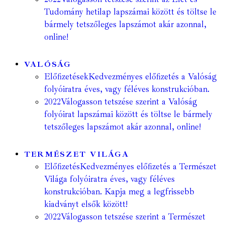
Tudomány hetilap lapszámai között és töltse le
bármely tetszőleges lapszámot akár azonnal,
online!
VALÓSÁG
Előfizetések
Kedvezményes előfizetés a Valóság
folyóiratra éves, vagy féléves konstrukcióban.
2022
Válogasson tetszése szerint a Valóság
folyóirat lapszámai között és töltse le bármely
tetszőleges lapszámot akár azonnal, online!
TERMÉSZET VILÁGA
Előfizetés
Kedvezményes előfizetés a Természet
Világa folyóiratra éves, vagy féléves
konstrukcióban. Kapja meg a legfrissebb
kiadványt elsők között!
2022
Válogasson tetszése szerint a Természet