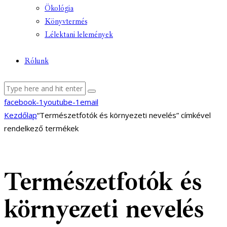
Ökológia
Könyvtermés
Lélektani lelemények
Rólunk
facebook-1
youtube-1
email
Kezdőlap
“Természetfotók és környezeti nevelés” címkével
rendelkező termékek
Természetfotók és
környezeti nevelés