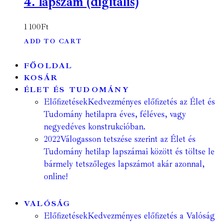
4. lapszám (digitális)
1 100
Ft
ADD TO CART
FŐOLDAL
KOSÁR
ÉLET ÉS TUDOMÁNY
Előfizetések
Kedvezményes előfizetés az Élet és
Tudomány hetilapra éves, féléves, vagy
negyedéves konstrukcióban.
2022
Válogasson tetszése szerint az Élet és
Tudomány hetilap lapszámai között és töltse le
bármely tetszőleges lapszámot akár azonnal,
online!
VALÓSÁG
Előfizetések
Kedvezményes előfizetés a Valóság