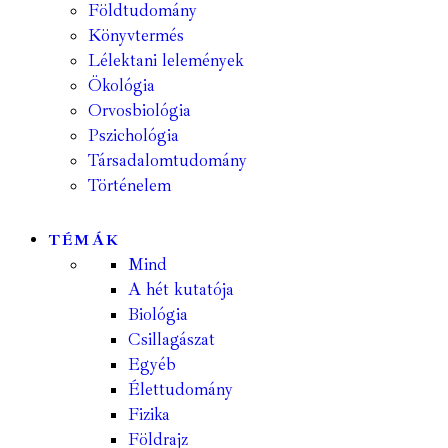
Földtudomány
Könyvtermés
Lélektani lelemények
Ökológia
Orvosbiológia
Pszichológia
Társadalomtudomány
Történelem
TÉMÁK
Mind
A hét kutatója
Biológia
Csillagászat
Egyéb
Élettudomány
Fizika
Földrajz