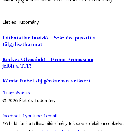
Élet és Tudomány
Láthatatlan invázió – Száz éve pusztít a
tölgylisztharmat
Kedves Olvasónk! – Prima Primissima
jelölt a TIT!
Kémiai Nobel-díj génkarbantartásért
Lapvásárlás
© 2026 Élet és Tudomány
facebook-1
youtube-1
email
Weboldalunk a felhasználói élmény fokozása érdekében cookiekat