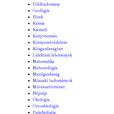
Földtudomány
Geológia
Hírek
Kémia
Kiemelt
Könyvtermés
Környezetvédelem
Közgazdaságtan
Lélektani lelemények
Matematika
Meteorológia
Mezőgazdaság
Műszaki tudományok
Művészettörténet
Néprajz
Ökológia
Orvosbiológia
Pszichológia