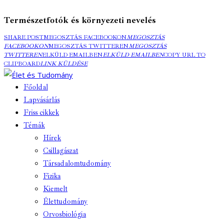
Természetfotók és környezeti nevelés
SHARE POST
MEGOSZTÁS FACEBOOKON
MEGOSZTÁS
FACEBOOKON
MEGOSZTÁS TWITTEREN
MEGOSZTÁS
TWITTEREN
ELKÜLD EMAILBEN
ELKÜLD EMAILBEN
COPY URL TO
CLIPBOARD
LINK KÜLDÉSE
Főoldal
Lapvásárlás
Friss cikkek
Témák
Hírek
Csillagászat
Társadalomtudomány
Fizika
Kiemelt
Élettudomány
Orvosbiológia