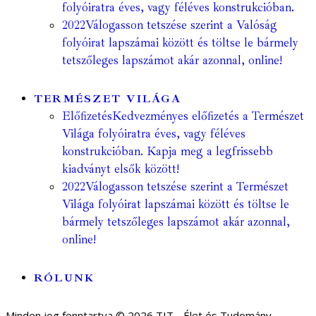
folyóiratra éves, vagy féléves konstrukcióban.
2022
Válogasson tetszése szerint a Valóság
folyóirat lapszámai között és töltse le bármely
tetszőleges lapszámot akár azonnal, online!
TERMÉSZET VILÁGA
Előfizetés
Kedvezményes előfizetés a Természet
Világa folyóiratra éves, vagy féléves
konstrukcióban. Kapja meg a legfrissebb
kiadványt elsők között!
2022
Válogasson tetszése szerint a Természet
Világa folyóirat lapszámai között és töltse le
bármely tetszőleges lapszámot akár azonnal,
online!
RÓLUNK
Minden jog fenntartva © 2026 TIT - Élet és Tudomány