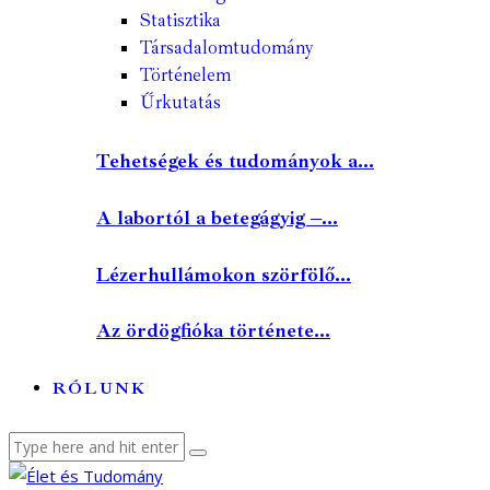
Statisztika
Társadalomtudomány
Történelem
Űrkutatás
Tehetségek és tudományok a...
A labortól a betegágyig –...
Lézerhullámokon szörfölő...
Az ördögfióka története...
RÓLUNK