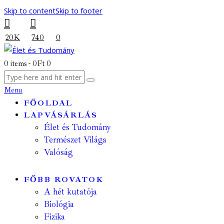
Skip to content
Skip to footer
20K
740
0
0 items
-
0Ft
0
Menu
FŐOLDAL
LAPVÁSÁRLÁS
Élet és Tudomány
Természet Világa
Valóság
FŐBB ROVATOK
A hét kutatója
Biológia
Fizika