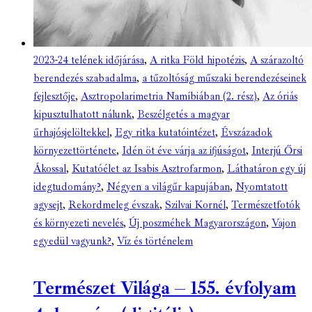
2023-24 telének időjárása
,
A ritka Föld hipotézis
,
A szárazoltó
berendezés szabadalma
,
a tűzoltóság műszaki berendezéseinek
fejlesztője
,
Asztropolarimetria Namíbiában (2. rész)
,
Az óriás
kipusztulhatott nálunk
,
Beszélgetés a magyar
űrhajósjelöltekkel
,
Egy ritka kutatóintézet
,
Évszázadok
környezettörténete
,
Idén öt éve várja az ifjúságot
,
Interjú Őrsi
Ákossal
,
Kutatóélet az Isabis Asztrofarmon
,
Láthatáron egy új
idegtudomány?
,
Négyen a világűr kapujában
,
Nyomtatott
agysejt
,
Rekordmeleg évszak
,
Szilvai Kornél
,
Természetfotók
és környezeti nevelés
,
Új poszméhek Magyarországon
,
Vajon
egyedül vagyunk?
,
Víz és történelem
Természet Világa – 155. évfolyam