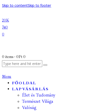
Skip to content
Skip to footer
20K
740
0
0 items
-
0Ft
0
Menu
FŐOLDAL
LAPVÁSÁRLÁS
Élet és Tudomány
Természet Világa
Valóság