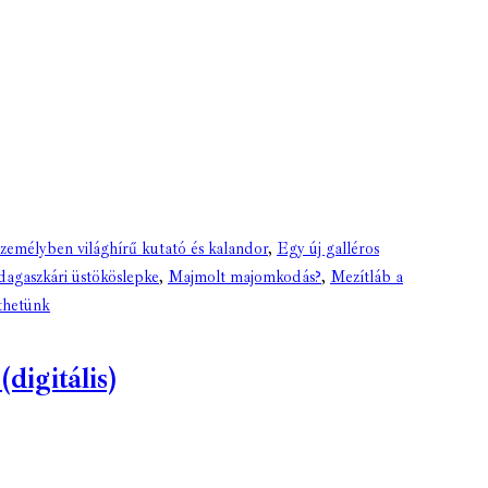
zemélyben világhírű kutató és kalandor
,
Egy új galléros
agaszkári üstököslepke
,
Majmolt majomkodás?
,
Mezítláb a
ethetünk
igitális)