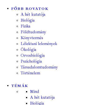
FŐBB ROVATOK
A hét kutatója
Biológia
Fizika
Földtudomány
Könyvtermés
Lélektani lelemények
Ökológia
Orvosbiológia
Pszichológia
Társadalomtudomány
Történelem
TÉMÁK
Mind
A hét kutatója
Biológia