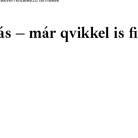
címkével rendelkező termékek
s – már qvikkel is f