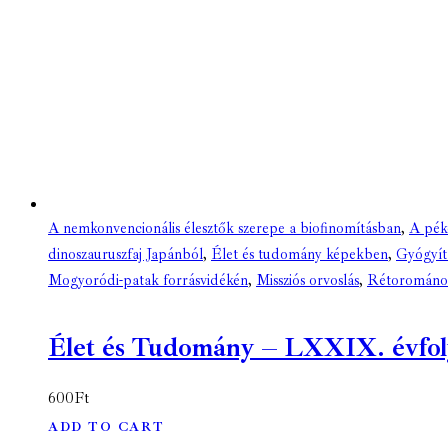
A nemkonvencionális élesztők szerepe a biofinomításban
,
A péké
dinoszauruszfaj Japánból
,
Élet és tudomány képekben
,
Gyógyít
Mogyoródi-patak forrásvidékén
,
Missziós orvoslás
,
Rétorománok
Élet és Tudomány – LXXIX. évfolya
600
Ft
ADD TO CART