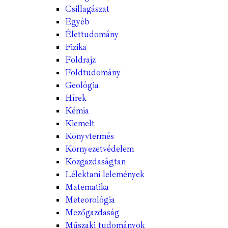
Csillagászat
Egyéb
Élettudomány
Fizika
Földrajz
Földtudomány
Geológia
Hírek
Kémia
Kiemelt
Könyvtermés
Környezetvédelem
Közgazdaságtan
Lélektani lelemények
Matematika
Meteorológia
Mezőgazdaság
Műszaki tudományok