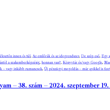
lesztőn innen és túl
,
Az emlőrák és az idegrendszer
,
De szép eső
,
Egy s
ástól a szakemberképzésig
,
honnan van?
,
Könyvtár és/vagy Google
,
Mad
 – vagy inkább rumancsok
,
Új pénzügyi megoldás – már qvikkel is fiz
m – 38. szám – 2024. szeptember 19. (d