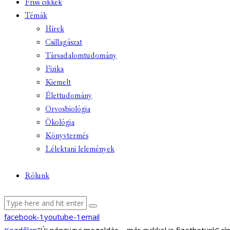
Friss cikkek
Témák
Hírek
Csillagászat
Társadalomtudomány
Fizika
Kiemelt
Élettudomány
Orvosbiológia
Ökológia
Könyvtermés
Lélektani lelemények
Rólunk
facebook-1
youtube-1
email