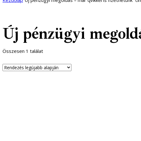
Kezdőlap
“Új pénzügyi megoldás – már qvikkel is fizethetünk” 
Új pénzügyi megoldá
Összesen 1 találat