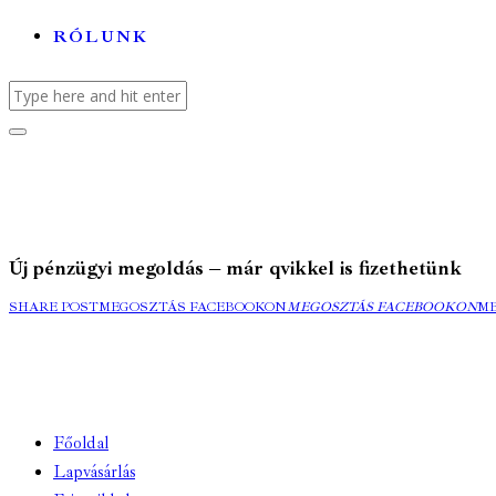
RÓLUNK
Új pénzügyi megoldás – már qvikkel is fizethetünk
SHARE POST
MEGOSZTÁS FACEBOOKON
MEGOSZTÁS FACEBOOKON
M
Főoldal
Lapvásárlás