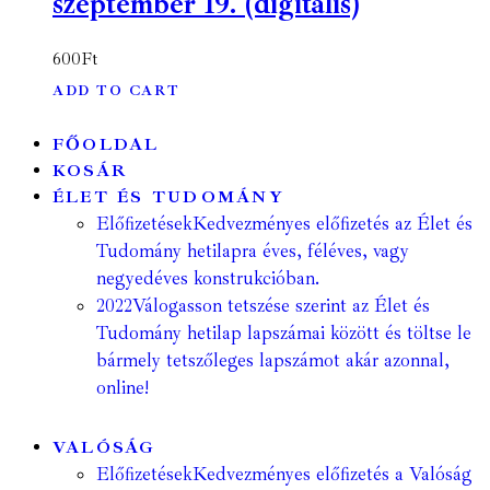
szeptember 19. (digitális)
600
Ft
ADD TO CART
FŐOLDAL
KOSÁR
ÉLET ÉS TUDOMÁNY
Előfizetések
Kedvezményes előfizetés az Élet és
Tudomány hetilapra éves, féléves, vagy
negyedéves konstrukcióban.
2022
Válogasson tetszése szerint az Élet és
Tudomány hetilap lapszámai között és töltse le
bármely tetszőleges lapszámot akár azonnal,
online!
VALÓSÁG
Előfizetések
Kedvezményes előfizetés a Valóság