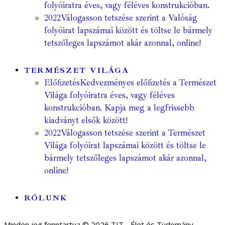
folyóiratra éves, vagy féléves konstrukcióban.
2022
Válogasson tetszése szerint a Valóság
folyóirat lapszámai között és töltse le bármely
tetszőleges lapszámot akár azonnal, online!
TERMÉSZET VILÁGA
Előfizetés
Kedvezményes előfizetés a Természet
Világa folyóiratra éves, vagy féléves
konstrukcióban. Kapja meg a legfrissebb
kiadványt elsők között!
2022
Válogasson tetszése szerint a Természet
Világa folyóirat lapszámai között és töltse le
bármely tetszőleges lapszámot akár azonnal,
online!
RÓLUNK
Minden jog fenntartva © 2026 TIT - Élet és Tudomány