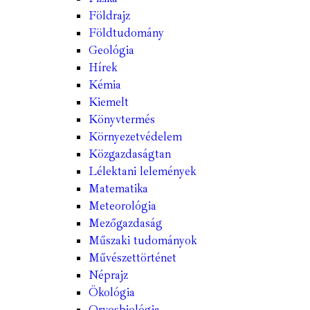
Földrajz
Földtudomány
Geológia
Hírek
Kémia
Kiemelt
Könyvtermés
Környezetvédelem
Közgazdaságtan
Lélektani lelemények
Matematika
Meteorológia
Mezőgazdaság
Műszaki tudományok
Művészettörténet
Néprajz
Ökológia
Orvosbiológia