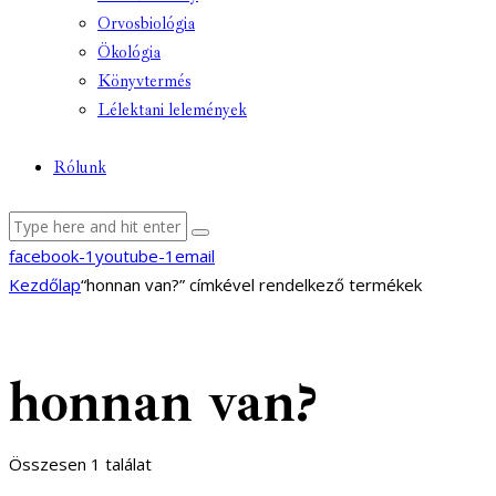
Orvosbiológia
Ökológia
Könyvtermés
Lélektani lelemények
Rólunk
facebook-1
youtube-1
email
Kezdőlap
“honnan van?” címkével rendelkező termékek
honnan van?
Összesen 1 találat