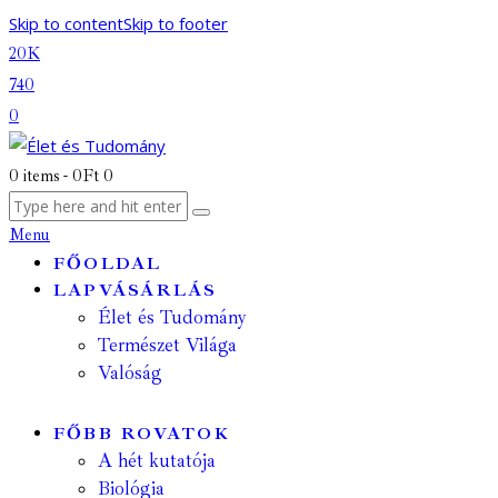
Skip to content
Skip to footer
20K
740
0
0 items
-
0Ft
0
Menu
FŐOLDAL
LAPVÁSÁRLÁS
Élet és Tudomány
Természet Világa
Valóság
FŐBB ROVATOK
A hét kutatója
Biológia