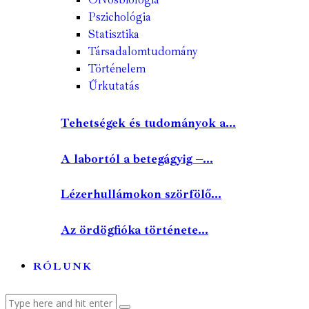
Pszichológia
Statisztika
Társadalomtudomány
Történelem
Űrkutatás
Tehetségek és tudományok a...
A labortól a betegágyig –...
Lézerhullámokon szörfölő...
Az ördögfióka története...
RÓLUNK