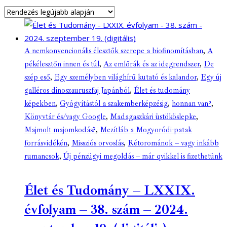
A nemkonvencionális élesztők szerepe a biofinomításban
,
A
pékélesztőn innen és túl
,
Az emlőrák és az idegrendszer
,
De
szép eső
,
Egy személyben világhírű kutató és kalandor
,
Egy új
galléros dinoszauruszfaj Japánból
,
Élet és tudomány
képekben
,
Gyógyítástól a szakemberképzésig
,
honnan van?
,
Könyvtár és/vagy Google
,
Madagaszkári üstököslepke
,
Majmolt majomkodás?
,
Mezítláb a Mogyoródi-patak
forrásvidékén
,
Missziós orvoslás
,
Rétorománok – vagy inkább
rumancsok
,
Új pénzügyi megoldás – már qvikkel is fizethetünk
Élet és Tudomány – LXXIX.
évfolyam – 38. szám – 2024.