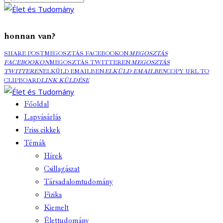
honnan van?
SHARE POST
MEGOSZTÁS FACEBOOKON
MEGOSZTÁS
FACEBOOKON
MEGOSZTÁS TWITTEREN
MEGOSZTÁS
TWITTEREN
ELKÜLD EMAILBEN
ELKÜLD EMAILBEN
COPY URL TO
CLIPBOARD
LINK KÜLDÉSE
Főoldal
Lapvásárlás
Friss cikkek
Témák
Hírek
Csillagászat
Társadalomtudomány
Fizika
Kiemelt
Élettudomány