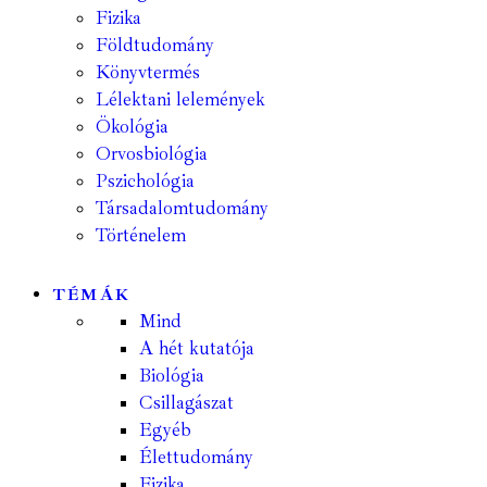
Fizika
Földtudomány
Könyvtermés
Lélektani lelemények
Ökológia
Orvosbiológia
Pszichológia
Társadalomtudomány
Történelem
TÉMÁK
Mind
A hét kutatója
Biológia
Csillagászat
Egyéb
Élettudomány
Fizika