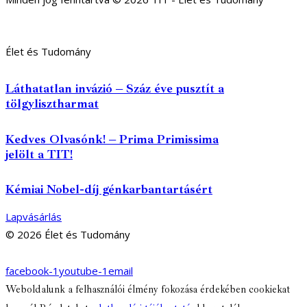
Élet és Tudomány
Láthatatlan invázió – Száz éve pusztít a
tölgylisztharmat
Kedves Olvasónk! – Prima Primissima
jelölt a TIT!
Kémiai Nobel-díj génkarbantartásért
Lapvásárlás
© 2026 Élet és Tudomány
facebook-1
youtube-1
email
Weboldalunk a felhasználói élmény fokozása érdekében cookiekat