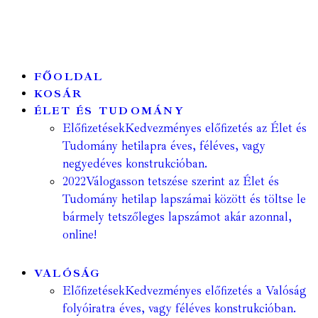
FŐOLDAL
KOSÁR
ÉLET ÉS TUDOMÁNY
Előfizetések
Kedvezményes előfizetés az Élet és
Tudomány hetilapra éves, féléves, vagy
negyedéves konstrukcióban.
2022
Válogasson tetszése szerint az Élet és
Tudomány hetilap lapszámai között és töltse le
bármely tetszőleges lapszámot akár azonnal,
online!
VALÓSÁG
Előfizetések
Kedvezményes előfizetés a Valóság
folyóiratra éves, vagy féléves konstrukcióban.