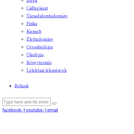
Hírek
Csillagászat
Társadalomtudomány
Fizika
Kiemelt
Élettudomány
Orvosbiológia
Ökológia
Könyvtermés
Lélektani lelemények
Rólunk
facebook-1
youtube-1
email