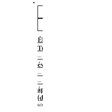
Élet és
Tudomány
– LXXIX.
évfolyam
– 15. szám
– 2024.
április 11.
(digitális)
600
Ft