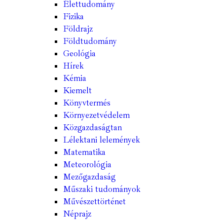
Élettudomány
Fizika
Földrajz
Földtudomány
Geológia
Hírek
Kémia
Kiemelt
Könyvtermés
Környezetvédelem
Közgazdaságtan
Lélektani lelemények
Matematika
Meteorológia
Mezőgazdaság
Műszaki tudományok
Művészettörténet
Néprajz