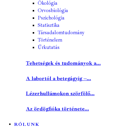
Ökológia
Orvosbiológia
Pszichológia
Statisztika
Társadalomtudomány
Történelem
Űrkutatás
Tehetségek és tudományok a...
A labortól a betegágyig –...
Lézerhullámokon szörfölő...
Az ördögfióka története...
RÓLUNK