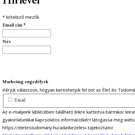
Hírlevél
*
kötelező mezők
Email cím
*
Név
Marketing engedélyek
Kérjük válasszon, hogyan kereshetjük fel önt az Élet és Tudom
Email
Az e-mailjeink láblécében található linkre kattintva bármikor lei
gyakorlatunkkal kapcsolatos információkért látogassa meg webo
https://eletestudomany.hu/adatkezelesi-tajekoztato/