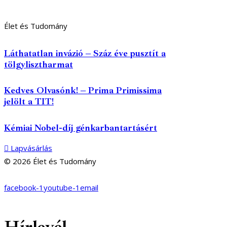
Élet és Tudomány
Láthatatlan invázió – Száz éve pusztít a
tölgylisztharmat
Kedves Olvasónk! – Prima Primissima
jelölt a TIT!
Kémiai Nobel-díj génkarbantartásért
Lapvásárlás
© 2026 Élet és Tudomány
facebook-1
youtube-1
email