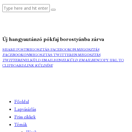
Új hangyautánzó pókfaj borostyánba zárva
SHARE POST
MEGOSZTÁS FACEBOOKON
MEGOSZTÁS
FACEBOOKON
MEGOSZTÁS TWITTEREN
MEGOSZTÁS
TWITTEREN
ELKÜLD EMAILBEN
ELKÜLD EMAILBEN
COPY URL TO
CLIPBOARD
LINK KÜLDÉSE
Főoldal
Lapvásárlás
Friss cikkek
Témák