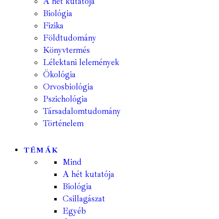
A hét kutatója
Biológia
Fizika
Földtudomány
Könyvtermés
Lélektani lelemények
Ökológia
Orvosbiológia
Pszichológia
Társadalomtudomány
Történelem
TÉMÁK
Mind
A hét kutatója
Biológia
Csillagászat
Egyéb