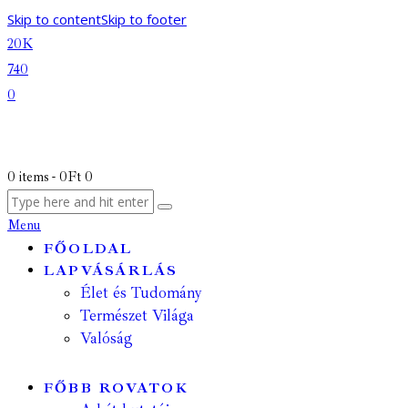
Skip to content
Skip to footer
20K
740
0
0 items
-
0Ft
0
Menu
FŐOLDAL
LAPVÁSÁRLÁS
Élet és Tudomány
Természet Világa
Valóság
FŐBB ROVATOK