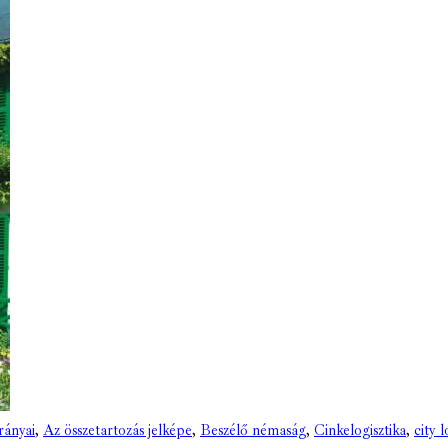
irányai
,
Az összetartozás jelképe
,
Beszélő némaság
,
Cinkelogisztika
,
city l