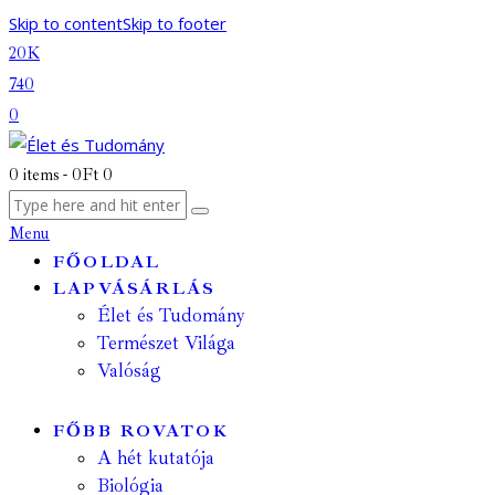
Skip to content
Skip to footer
20K
740
0
0 items
-
0Ft
0
Menu
FŐOLDAL
LAPVÁSÁRLÁS
Élet és Tudomány
Természet Világa
Valóság
FŐBB ROVATOK
A hét kutatója
Biológia