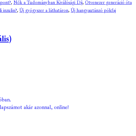
zpont?
,
Nők a Tudományban Kiválósági Díj
,
Ötvenezer generáció óta
i inzulin?
,
Új gyógyszer a láthatáron
,
Új hangyautánzó pókfaj
lis)
óban.
lapszámot akár azonnal, online!