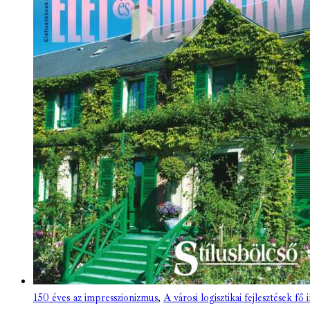
150 éves az impresszionizmus
,
A városi logisztikai fejlesztések fő 