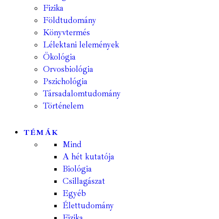
Fizika
Földtudomány
Könyvtermés
Lélektani lelemények
Ökológia
Orvosbiológia
Pszichológia
Társadalomtudomány
Történelem
TÉMÁK
Mind
A hét kutatója
Biológia
Csillagászat
Egyéb
Élettudomány
Fizika