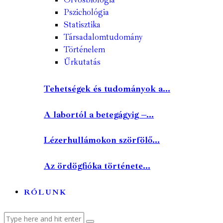
Pszichológia
Statisztika
Társadalomtudomány
Történelem
Űrkutatás
Tehetségek és tudományok a...
A labortól a betegágyig –...
Lézerhullámokon szörfölő...
Az ördögfióka története...
RÓLUNK