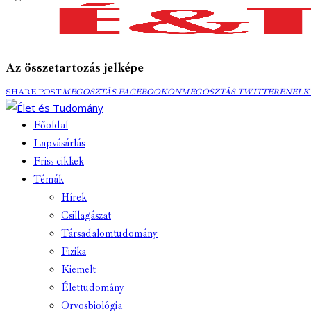
Az összetartozás jelképe
MEGOSZTÁS
MEGOSZTÁS
ELK
SHARE POST
MEGOSZTÁS FACEBOOKON
MEGOSZTÁS TWITTEREN
ELK
FACEBOOKON
TWITTEREN
EMA
Főoldal
Lapvásárlás
Friss cikkek
Témák
Hírek
Csillagászat
Társadalomtudomány
Fizika
Kiemelt
Élettudomány
Orvosbiológia