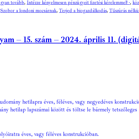
gyan tovább
,
Intézze kényelmesen pénzügyeit fizetési kérelemmel! -
,
kö
,
Szobor a londoni mocsárnak
,
Terjed a biogazdálkodás
,
Tűszúrás nélkül
 – 15. szám – 2024. április 11. (digitá
Tudomány hetilapra éves, féléves, vagy negyedéves konstrukci
ány hetilap lapszámai között és töltse le bármely tetszőleges 
lyóiratra éves, vagy féléves konstrukcióban.