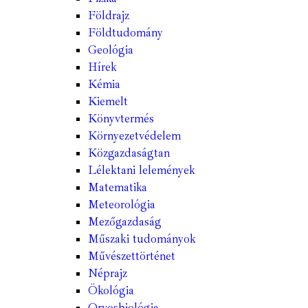
Földrajz
Földtudomány
Geológia
Hírek
Kémia
Kiemelt
Könyvtermés
Környezetvédelem
Közgazdaságtan
Lélektani lelemények
Matematika
Meteorológia
Mezőgazdaság
Műszaki tudományok
Művészettörténet
Néprajz
Ökológia
Orvosbiológia