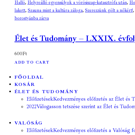
Halló
,
Helyreálló egyensúlyok a vörösiszap-katasztrófa után
,
Ho
lakott
,
Szauna mint a kultúra záloga
,
Szerezzünk gólt a nőkért!
borostyánba zárva
Élet és Tudomány – LXXIX. évfolyam
600
Ft
ADD TO CART
FŐOLDAL
KOSÁR
ÉLET ÉS TUDOMÁNY
Előfizetések
Kedvezményes előfizetés az Élet és 
2022
Válogasson tetszése szerint az Élet és Tudom
VALÓSÁG
Előfizetések
Kedvezményes előfizetés a Valóság fo