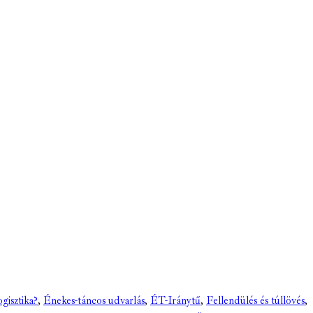
ogisztika?
,
Énekes-táncos udvarlás
,
ÉT-Iránytű
,
Fellendülés és túllövés
,