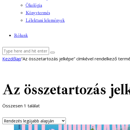
Ökológia
Könyvtermés
Lélektani lelemények
Rólunk
facebook-
youtube-
email
Kezdőlap
“Az összetartozás jelképe” címkével rendelkező term
1
1
Az összetartozás jel
Összesen 1 találat