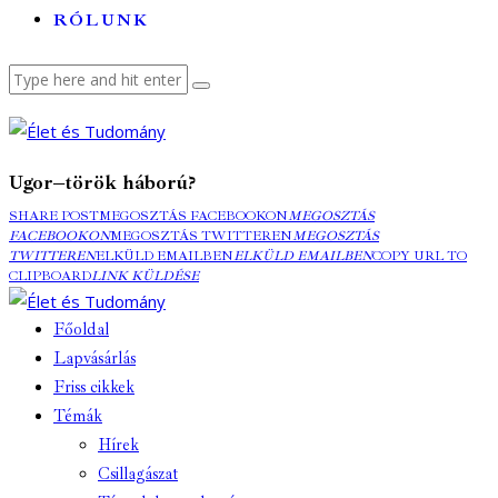
RÓLUNK
Ugor–török háború?
SHARE POST
MEGOSZTÁS FACEBOOKON
MEGOSZTÁS
FACEBOOKON
MEGOSZTÁS TWITTEREN
MEGOSZTÁS
TWITTEREN
ELKÜLD EMAILBEN
ELKÜLD EMAILBEN
COPY URL TO
CLIPBOARD
LINK KÜLDÉSE
Főoldal
Lapvásárlás
Friss cikkek
Témák
Hírek
Csillagászat