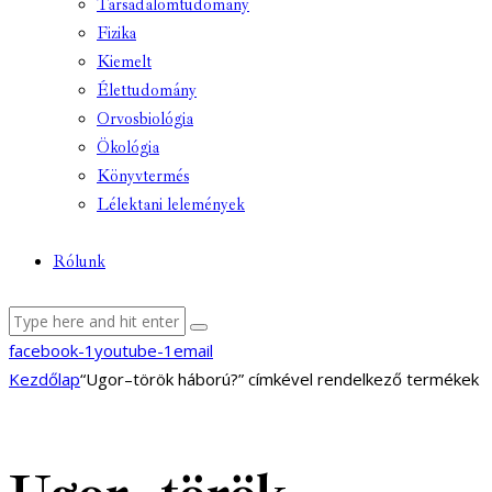
Társadalomtudomány
Fizika
Kiemelt
Élettudomány
Orvosbiológia
Ökológia
Könyvtermés
Lélektani lelemények
Rólunk
facebook-1
youtube-1
email
Kezdőlap
“Ugor–török háború?” címkével rendelkező termékek