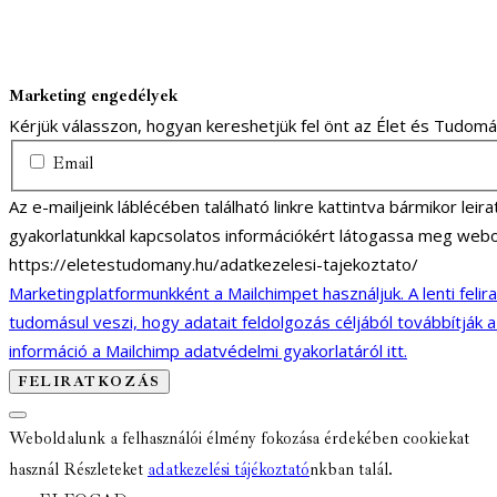
Marketing engedélyek
Kérjük válasszon, hogyan kereshetjük fel önt az Élet és Tudom
Email
Az e-mailjeink láblécében található linkre kattintva bármikor lei
gyakorlatunkkal kapcsolatos információkért látogassa meg webo
https://eletestudomany.hu/adatkezelesi-tajekoztato/
Marketingplatformunkként a Mailchimpet használjuk. A lenti felir
tudomásul veszi, hogy adatait feldolgozás céljából továbbítják 
információ a Mailchimp adatvédelmi gyakorlatáról itt.
Weboldalunk a felhasználói élmény fokozása érdekében cookiekat
használ Részleteket
adatkezelési tájékoztató
nkban talál.