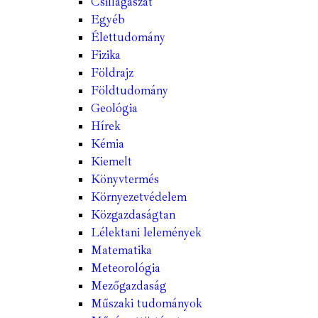
Csillagászat
Egyéb
Élettudomány
Fizika
Földrajz
Földtudomány
Geológia
Hírek
Kémia
Kiemelt
Könyvtermés
Környezetvédelem
Közgazdaságtan
Lélektani lelemények
Matematika
Meteorológia
Mezőgazdaság
Műszaki tudományok