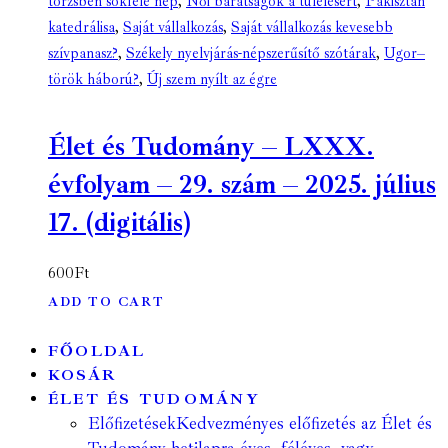
törzsben sokféle nép
,
Női barátságok a túlélésért
,
Pakisztán
katedrálisa
,
Saját vállalkozás
,
Saját vállalkozás kevesebb
szívpanasz?
,
Székely nyelvjárás-népszerűsítő szótárak
,
Ugor–
török háború?
,
Új szem nyílt az égre
Élet és Tudomány – LXXX.
évfolyam – 29. szám – 2025. július
17. (digitális)
600
Ft
ADD TO CART
FŐOLDAL
KOSÁR
ÉLET ÉS TUDOMÁNY
Előfizetések
Kedvezményes előfizetés az Élet és