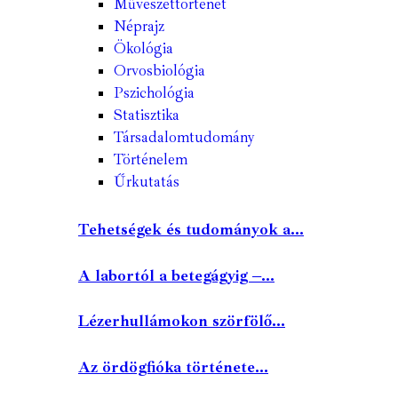
Művészettörténet
Néprajz
Ökológia
Orvosbiológia
Pszichológia
Statisztika
Társadalomtudomány
Történelem
Űrkutatás
Tehetségek és tudományok a...
A labortól a betegágyig –...
Lézerhullámokon szörfölő...
Az ördögfióka története...