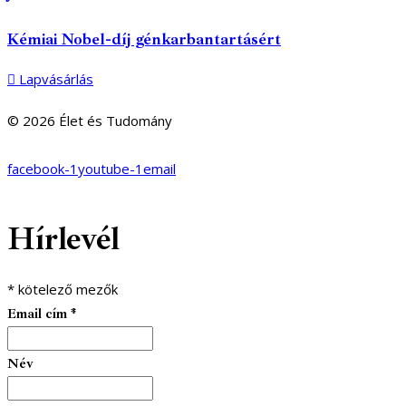
Kémiai Nobel-díj génkarbantartásért
Lapvásárlás
© 2026 Élet és Tudomány
facebook-1
youtube-1
email
Hírlevél
*
kötelező mezők
Email cím
*
Név