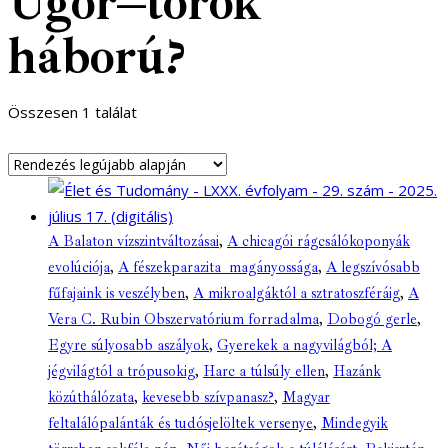
Ugor–török
háború?
Összesen 1 találat
A Balaton vízszintváltozásai
,
A chicagói rágcsálókoponyák
evolúciója
,
A fészekparazita magányossága
,
A legszívósabb
fűfajaink is veszélyben
,
A mikroalgáktól a sztratoszféráig
,
A
Vera C. Rubin Obszervatórium forradalma
,
Dobogó gerle
,
Egyre súlyosabb aszályok
,
Gyerekek a nagyvilágból; A
jégvilágtól a trópusokig
,
Harc a túlsúly ellen
,
Hazánk
közúthálózata
,
kevesebb szívpanasz?
,
Magyar
feltalálópalánták és tudósjelöltek versenye
,
Mindegyik