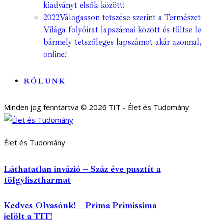
kiadványt elsők között!
2022
Válogasson tetszése szerint a Természet
Világa folyóirat lapszámai között és töltse le
bármely tetszőleges lapszámot akár azonnal,
online!
RÓLUNK
Minden jog fenntartva © 2026 TIT - Élet és Tudomány
Élet és Tudomány
Láthatatlan invázió – Száz éve pusztít a
tölgylisztharmat
Kedves Olvasónk! – Prima Primissima
jelölt a TIT!