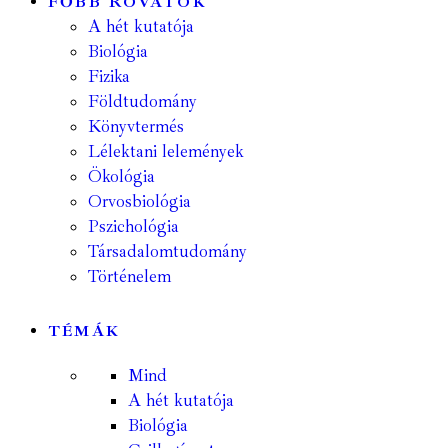
FŐBB ROVATOK
A hét kutatója
Biológia
Fizika
Földtudomány
Könyvtermés
Lélektani lelemények
Ökológia
Orvosbiológia
Pszichológia
Társadalomtudomány
Történelem
TÉMÁK
Mind
A hét kutatója
Biológia