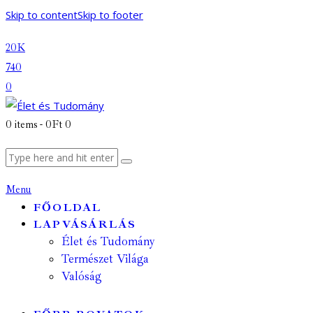
Skip to content
Skip to footer
20K
740
0
0 items
-
0Ft
0
Menu
FŐOLDAL
LAPVÁSÁRLÁS
Élet és Tudomány
Természet Világa
Valóság