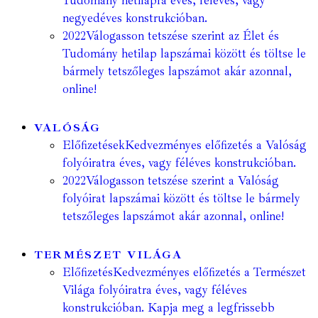
Tudomány hetilapra éves, féléves, vagy
negyedéves konstrukcióban.
2022
Válogasson tetszése szerint az Élet és
Tudomány hetilap lapszámai között és töltse le
bármely tetszőleges lapszámot akár azonnal,
online!
VALÓSÁG
Előfizetések
Kedvezményes előfizetés a Valóság
folyóiratra éves, vagy féléves konstrukcióban.
2022
Válogasson tetszése szerint a Valóság
folyóirat lapszámai között és töltse le bármely
tetszőleges lapszámot akár azonnal, online!
TERMÉSZET VILÁGA
Előfizetés
Kedvezményes előfizetés a Természet
Világa folyóiratra éves, vagy féléves
konstrukcióban. Kapja meg a legfrissebb