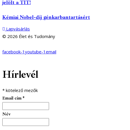
jelölt a TIT!
Kémiai Nobel-díj génkarbantartásért
Lapvásárlás
© 2026 Élet és Tudomány
facebook-1
youtube-1
email
Hírlevél
*
kötelező mezők
Email cím
*
Név