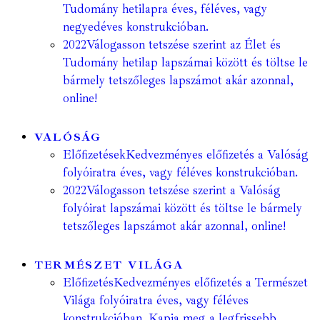
Tudomány hetilapra éves, féléves, vagy
negyedéves konstrukcióban.
2022
Válogasson tetszése szerint az Élet és
Tudomány hetilap lapszámai között és töltse le
bármely tetszőleges lapszámot akár azonnal,
online!
VALÓSÁG
Előfizetések
Kedvezményes előfizetés a Valóság
folyóiratra éves, vagy féléves konstrukcióban.
2022
Válogasson tetszése szerint a Valóság
folyóirat lapszámai között és töltse le bármely
tetszőleges lapszámot akár azonnal, online!
TERMÉSZET VILÁGA
Előfizetés
Kedvezményes előfizetés a Természet
Világa folyóiratra éves, vagy féléves
konstrukcióban. Kapja meg a legfrissebb