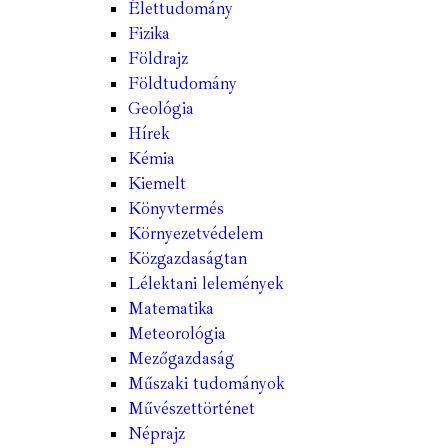
Élettudomány
Fizika
Földrajz
Földtudomány
Geológia
Hírek
Kémia
Kiemelt
Könyvtermés
Környezetvédelem
Közgazdaságtan
Lélektani lelemények
Matematika
Meteorológia
Mezőgazdaság
Műszaki tudományok
Művészettörténet
Néprajz