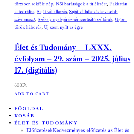
törzsben sokféle nép
,
Női barátságok a túlélésért
,
Pakisztán
katedrálisa
,
Saját vállalkozás
,
Saját vállalkozás kevesebb
szívpanasz?
,
Székely nyelvjárás-népszerűsítő szótárak
,
Ugor–
török háború?
,
Új szem nyílt az égre
Élet és Tudomány – LXXX.
évfolyam – 29. szám – 2025. július
17. (digitális)
600
Ft
ADD TO CART
FŐOLDAL
KOSÁR
ÉLET ÉS TUDOMÁNY
Előfizetések
Kedvezményes előfizetés az Élet és