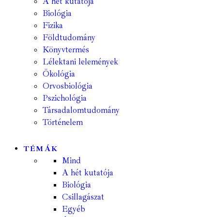
A hét kutatója
Biológia
Fizika
Földtudomány
Könyvtermés
Lélektani lelemények
Ökológia
Orvosbiológia
Pszichológia
Társadalomtudomány
Történelem
TÉMÁK
Mind
A hét kutatója
Biológia
Csillagászat
Egyéb