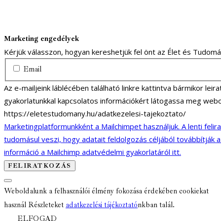
Marketing engedélyek
Kérjük válasszon, hogyan kereshetjük fel önt az Élet és Tudom
Email
Az e-mailjeink láblécében található linkre kattintva bármikor lei
gyakorlatunkkal kapcsolatos információkért látogassa meg webo
https://eletestudomany.hu/adatkezelesi-tajekoztato/
Marketingplatformunkként a Mailchimpet használjuk. A lenti felir
tudomásul veszi, hogy adatait feldolgozás céljából továbbítják 
információ a Mailchimp adatvédelmi gyakorlatáról itt.
Weboldalunk a felhasználói élmény fokozása érdekében cookiekat
használ Részleteket
adatkezelési tájékoztató
nkban talál.
ELFOGAD