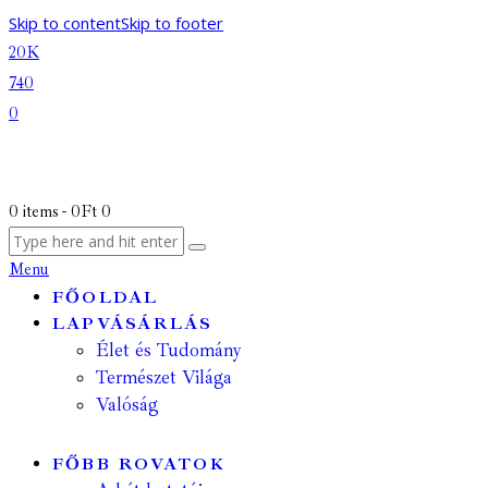
Skip to content
Skip to footer
20K
740
0
0 items
-
0Ft
0
Menu
FŐOLDAL
LAPVÁSÁRLÁS
Élet és Tudomány
Természet Világa
Valóság
FŐBB ROVATOK