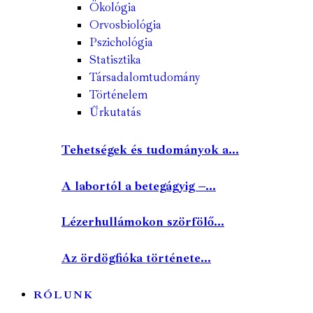
Ökológia
Orvosbiológia
Pszichológia
Statisztika
Társadalomtudomány
Történelem
Űrkutatás
Tehetségek és tudományok a...
A labortól a betegágyig –...
Lézerhullámokon szörfölő...
Az ördögfióka története...
RÓLUNK