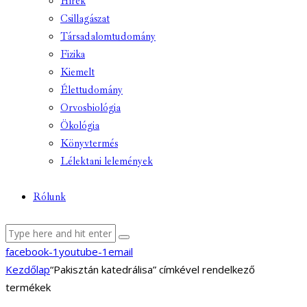
Hírek
Csillagászat
Társadalomtudomány
Fizika
Kiemelt
Élettudomány
Orvosbiológia
Ökológia
Könyvtermés
Lélektani lelemények
Rólunk
facebook-1
youtube-1
email
Kezdőlap
“Pakisztán katedrálisa” címkével rendelkező
termékek