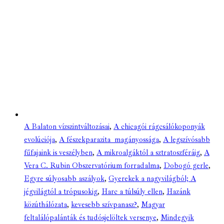
A Balaton vízszintváltozásai
,
A chicagói rágcsálókoponyák
evolúciója
,
A fészekparazita magányossága
,
A legszívósabb
fűfajaink is veszélyben
,
A mikroalgáktól a sztratoszféráig
,
A
Vera C. Rubin Obszervatórium forradalma
,
Dobogó gerle
,
Egyre súlyosabb aszályok
,
Gyerekek a nagyvilágból; A
jégvilágtól a trópusokig
,
Harc a túlsúly ellen
,
Hazánk
közúthálózata
,
kevesebb szívpanasz?
,
Magyar
feltalálópalánták és tudósjelöltek versenye
,
Mindegyik