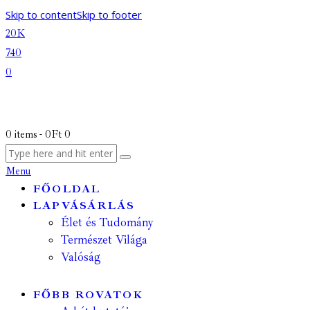
Skip to content
Skip to footer
20K
740
0
0 items
-
0Ft
0
Menu
FŐOLDAL
LAPVÁSÁRLÁS
Élet és Tudomány
Természet Világa
Valóság
FŐBB ROVATOK