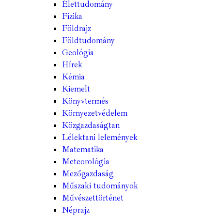
Élettudomány
Fizika
Földrajz
Földtudomány
Geológia
Hírek
Kémia
Kiemelt
Könyvtermés
Környezetvédelem
Közgazdaságtan
Lélektani lelemények
Matematika
Meteorológia
Mezőgazdaság
Műszaki tudományok
Művészettörténet
Néprajz