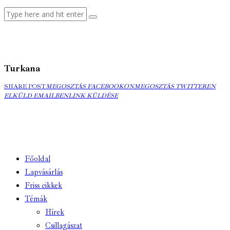
Turkana
MEGOSZTÁS
MEGOSZTÁS
ELK
SHARE POST
MEGOSZTÁS FACEBOOKON
MEGOSZTÁS TWITTEREN
FACEBOOKON
COPY
TWITTEREN
EMA
ELKÜLD EMAILBEN
LINK KÜLDÉSE
URL
TO
CLIPBOARD
Főoldal
Lapvásárlás
Friss cikkek
Témák
Hírek
Csillagászat