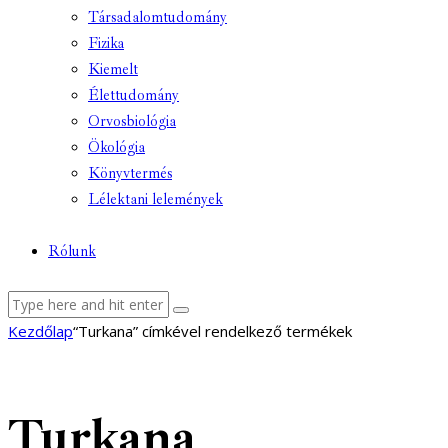
Társadalomtudomány
Fizika
Kiemelt
Élettudomány
Orvosbiológia
Ökológia
Könyvtermés
Lélektani lelemények
Rólunk
facebook-
youtube-
email
Kezdőlap
“Turkana” címkével rendelkező termékek
1
1
Turkana