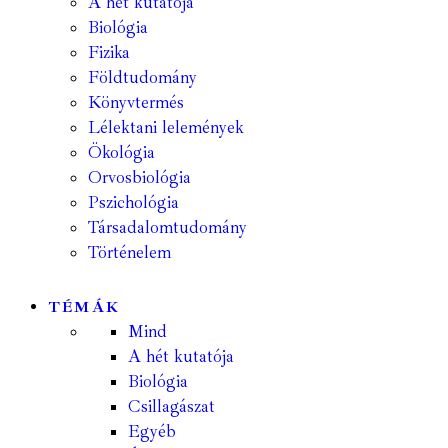
A hét kutatója
Biológia
Fizika
Földtudomány
Könyvtermés
Lélektani lelemények
Ökológia
Orvosbiológia
Pszichológia
Társadalomtudomány
Történelem
TÉMÁK
Mind
A hét kutatója
Biológia
Csillagászat
Egyéb