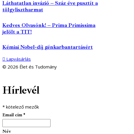
Láthatatlan invázió – Száz éve pusztít a
tölgylisztharmat
Kedves Olvasónk! – Prima Primissima
jelölt a TIT!
Kémiai Nobel-díj génkarbantartásért
Lapvásárlás
© 2026 Élet és Tudomány
facebook-
youtube-
email
Hírlevél
1
1
*
kötelező mezők
Email cím
*
Név