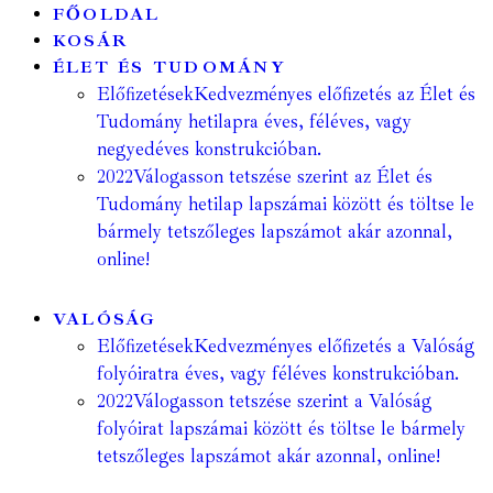
FŐOLDAL
KOSÁR
ÉLET ÉS TUDOMÁNY
Előfizetések
Kedvezményes előfizetés az Élet és
Tudomány hetilapra éves, féléves, vagy
negyedéves konstrukcióban.
2022
Válogasson tetszése szerint az Élet és
Tudomány hetilap lapszámai között és töltse le
bármely tetszőleges lapszámot akár azonnal,
online!
VALÓSÁG
Előfizetések
Kedvezményes előfizetés a Valóság
folyóiratra éves, vagy féléves konstrukcióban.
2022
Válogasson tetszése szerint a Valóság
folyóirat lapszámai között és töltse le bármely
tetszőleges lapszámot akár azonnal, online!