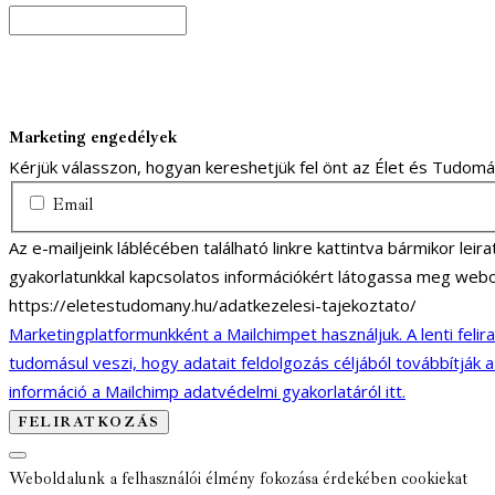
Marketing engedélyek
Kérjük válasszon, hogyan kereshetjük fel önt az Élet és Tudom
Email
Az e-mailjeink láblécében található linkre kattintva bármikor lei
gyakorlatunkkal kapcsolatos információkért látogassa meg webo
https://eletestudomany.hu/adatkezelesi-tajekoztato/
Marketingplatformunkként a Mailchimpet használjuk. A lenti felir
tudomásul veszi, hogy adatait feldolgozás céljából továbbítják 
információ a Mailchimp adatvédelmi gyakorlatáról itt.
Weboldalunk a felhasználói élmény fokozása érdekében cookiekat