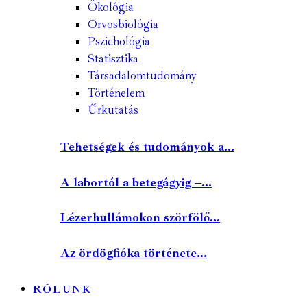
Ökológia
Orvosbiológia
Pszichológia
Statisztika
Társadalomtudomány
Történelem
Űrkutatás
Tehetségek és tudományok a...
A labortól a betegágyig –...
Lézerhullámokon szörfölő...
Az ördögfióka története...
RÓLUNK