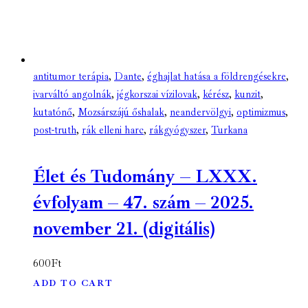
antitumor terápia
,
Dante
,
éghajlat hatása a földrengésekre
,
ivarváltó angolnák
,
jégkorszai vízilovak
,
kérész
,
kunzit
,
kutatónő
,
Mozsárszájú őshalak
,
neandervölgyi
,
optimizmus
,
post-truth
,
rák elleni harc
,
rákgyógyszer
,
Turkana
Élet és Tudomány – LXXX.
évfolyam – 47. szám – 2025.
november 21. (digitális)
600
Ft
ADD TO CART