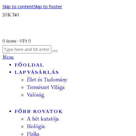
Skip to content
Skip to footer
20K
740
0 items
-
0Ft
0
Menu
FŐOLDAL
LAPVÁSÁRLÁS
Élet és Tudomány
Természet Világa
Valóság
FŐBB ROVATOK
A hét kutatója
Biológia
Fizika