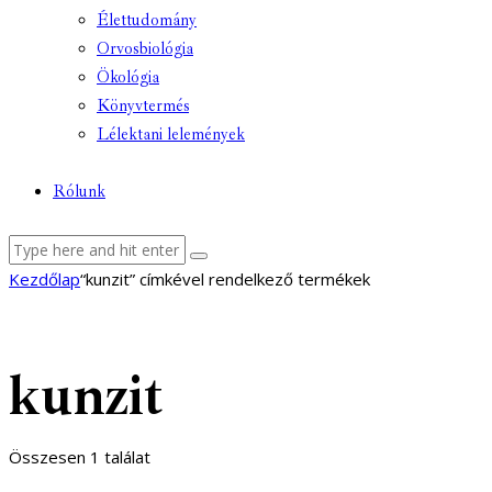
Élettudomány
Orvosbiológia
Ökológia
Könyvtermés
Lélektani lelemények
Rólunk
facebook-
youtube-
email
Kezdőlap
“kunzit” címkével rendelkező termékek
1
1
kunzit
Összesen 1 találat