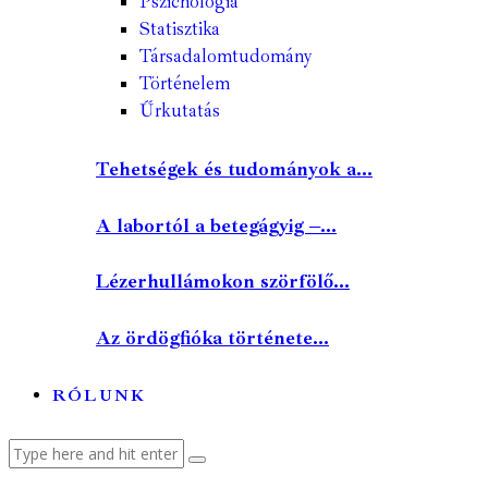
Pszichológia
Statisztika
Társadalomtudomány
Történelem
Űrkutatás
Tehetségek és tudományok a...
A labortól a betegágyig –...
Lézerhullámokon szörfölő...
Az ördögfióka története...
RÓLUNK