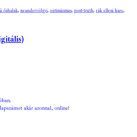
ú őshalak
,
neandervölgyi
,
optimizmus
,
post-truth
,
rák elleni harc
,
itális)
óban.
lapszámot akár azonnal, online!