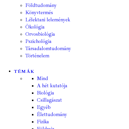
Földtudomány
Könyvtermés
Lélektani lelemények
Ökológia
Orvosbiológia
Pszichológia
Társadalomtudomány
Történelem
TÉMÁK
Mind
A hét kutatója
Biológia
Csillagászat
Egyéb
Élettudomány
Fizika
Földrajz