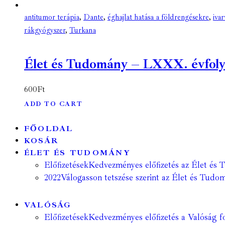
antitumor terápia
,
Dante
,
éghajlat hatása a földrengésekre
,
iva
rákgyógyszer
,
Turkana
Élet és Tudomány – LXXX. évfolyam
600
Ft
ADD TO CART
FŐOLDAL
KOSÁR
ÉLET ÉS TUDOMÁNY
Előfizetések
Kedvezményes előfizetés az Élet és 
2022
Válogasson tetszése szerint az Élet és Tudom
VALÓSÁG
Előfizetések
Kedvezményes előfizetés a Valóság fo