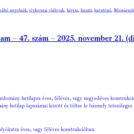
rváltó angolnák
,
jégkorszai vízilovak
,
kérész
,
kunzit
,
kutatónő
,
Mozsárszáj
 – 47. szám – 2025. november 21. (dig
Tudomány hetilapra éves, féléves, vagy negyedéves konstrukci
ány hetilap lapszámai között és töltse le bármely tetszőleges 
lyóiratra éves, vagy féléves konstrukcióban.