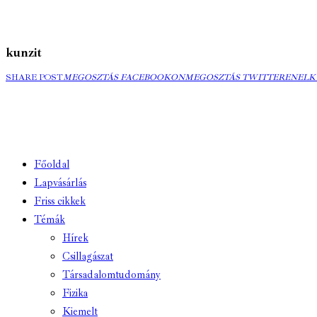
kunzit
MEGOSZTÁS
MEGOSZTÁS
ELK
SHARE POST
MEGOSZTÁS FACEBOOKON
MEGOSZTÁS TWITTEREN
ELK
FACEBOOKON
TWITTEREN
EMA
Főoldal
Lapvásárlás
Friss cikkek
Témák
Hírek
Csillagászat
Társadalomtudomány
Fizika
Kiemelt