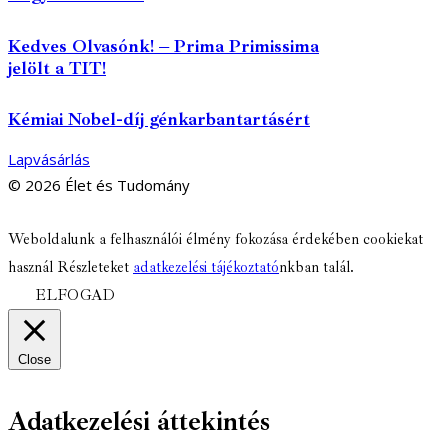
Kedves Olvasónk! – Prima Primissima
jelölt a TIT!
Kémiai Nobel-díj génkarbantartásért
Lapvásárlás
© 2026 Élet és Tudomány
facebook-
youtube-
email
Weboldalunk a felhasználói élmény fokozása érdekében cookiekat
1
1
használ Részleteket
adatkezelési tájékoztató
nkban talál.
ELFOGAD
Close
Adatkezelési áttekintés