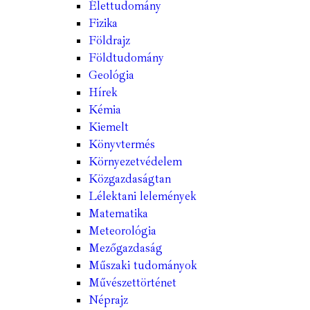
Élettudomány
Fizika
Földrajz
Földtudomány
Geológia
Hírek
Kémia
Kiemelt
Könyvtermés
Környezetvédelem
Közgazdaságtan
Lélektani lelemények
Matematika
Meteorológia
Mezőgazdaság
Műszaki tudományok
Művészettörténet
Néprajz