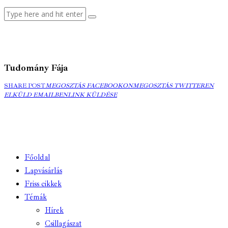
Tudomány Fája
MEGOSZTÁS
MEGOSZTÁS
ELK
SHARE POST
MEGOSZTÁS FACEBOOKON
MEGOSZTÁS TWITTEREN
FACEBOOKON
COPY
TWITTEREN
EMA
ELKÜLD EMAILBEN
LINK KÜLDÉSE
URL
TO
CLIPBOARD
Főoldal
Lapvásárlás
Friss cikkek
Témák
Hírek
Csillagászat