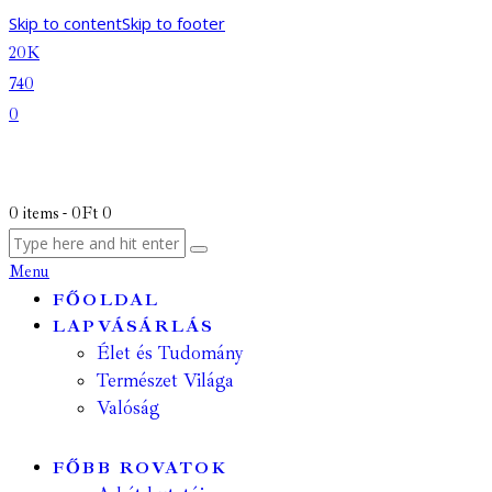
Skip to content
Skip to footer
20K
740
0
0 items
-
0Ft
0
Menu
FŐOLDAL
LAPVÁSÁRLÁS
Élet és Tudomány
Természet Világa
Valóság
FŐBB ROVATOK