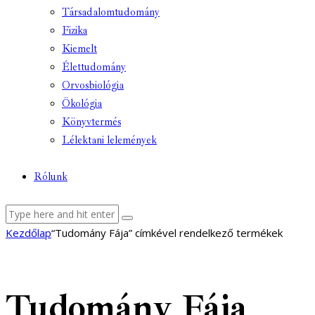
Társadalomtudomány
Fizika
Kiemelt
Élettudomány
Orvosbiológia
Ökológia
Könyvtermés
Lélektani lelemények
Rólunk
facebook-
youtube-
email
Kezdőlap
“Tudomány Fája” címkével rendelkező termékek
1
1
Tudomány Fája