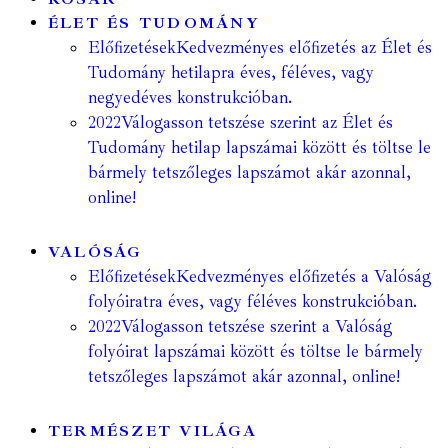
ÉLET ÉS TUDOMÁNY
Előfizetések
Kedvezményes előfizetés az Élet és
Tudomány hetilapra éves, féléves, vagy
negyedéves konstrukcióban.
2022
Válogasson tetszése szerint az Élet és
Tudomány hetilap lapszámai között és töltse le
bármely tetszőleges lapszámot akár azonnal,
online!
VALÓSÁG
Előfizetések
Kedvezményes előfizetés a Valóság
folyóiratra éves, vagy féléves konstrukcióban.
2022
Válogasson tetszése szerint a Valóság
folyóirat lapszámai között és töltse le bármely
tetszőleges lapszámot akár azonnal, online!
TERMÉSZET VILÁGA