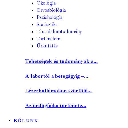
Ökológia
Orvosbiológia
Pszichológia
Statisztika
Társadalomtudomány
Történelem
Űrkutatás
Tehetségek és tudományok a...
A labortól a betegágyig –...
Lézerhullámokon szörfölő...
Az ördögfióka története...
RÓLUNK