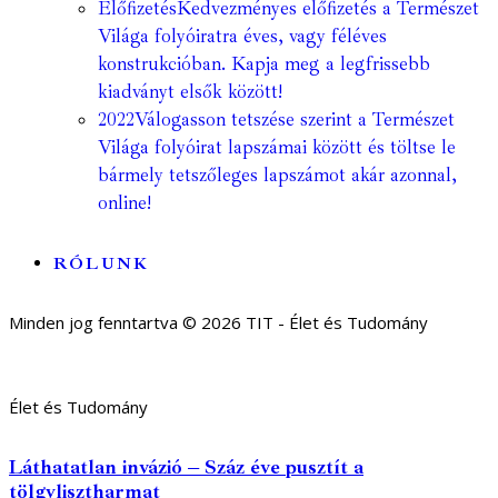
Előfizetés
Kedvezményes előfizetés a Természet
Világa folyóiratra éves, vagy féléves
konstrukcióban. Kapja meg a legfrissebb
kiadványt elsők között!
2022
Válogasson tetszése szerint a Természet
Világa folyóirat lapszámai között és töltse le
bármely tetszőleges lapszámot akár azonnal,
online!
RÓLUNK
Minden jog fenntartva © 2026 TIT - Élet és Tudomány
Élet és Tudomány
Láthatatlan invázió – Száz éve pusztít a
tölgylisztharmat