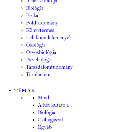
A hét kutatója
Biológia
Fizika
Földtudomány
Könyvtermés
Lélektani lelemények
Ökológia
Orvosbiológia
Pszichológia
Társadalomtudomány
Történelem
TÉMÁK
Mind
A hét kutatója
Biológia
Csillagászat
Egyéb