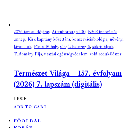
2026 tavaszi időjárás
,
Attenborough 100
,
BME innovációs
ünnep
,
Kirk kapitány kőzettára
,
konzervációbiológia
,
növényi
kivonatok
,
Pósfai Mihály
,
sárgás habszegfű
,
sókristályok
,
Tudomány Fája
,
utazási egészségvédelem
,
zöld redukálószer
Természet Világa – 157. évfolyam
(2026) 7. lapszám (digitális)
1 100
Ft
ADD TO CART
FŐOLDAL
KOSÁR