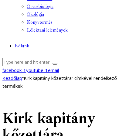
Orvosbiológia
Ökológia
Könyvtermés
Lélektani lelemények
Rólunk
facebook-1
youtube-1
email
Kezdőlap
“Kirk kapitány kőzettára” címkével rendelkező
termékek
Kirk kapitány
kőzettára