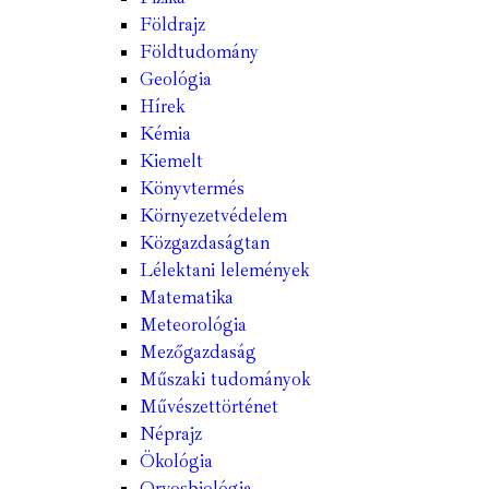
Földrajz
Földtudomány
Geológia
Hírek
Kémia
Kiemelt
Könyvtermés
Környezetvédelem
Közgazdaságtan
Lélektani lelemények
Matematika
Meteorológia
Mezőgazdaság
Műszaki tudományok
Művészettörténet
Néprajz
Ökológia
Orvosbiológia