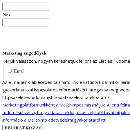
Név
Marketing engedélyek
Kérjük válasszon, hogyan kereshetjük fel önt az Élet és Tudom
Email
Az e-mailjeink láblécében található linkre kattintva bármikor lei
gyakorlatunkkal kapcsolatos információkért látogassa meg webo
https://eletestudomany.hu/adatkezelesi-tajekoztato/
Marketingplatformunkként a Mailchimpet használjuk. A lenti felir
tudomásul veszi, hogy adatait feldolgozás céljából továbbítják 
információ a Mailchimp adatvédelmi gyakorlatáról itt.