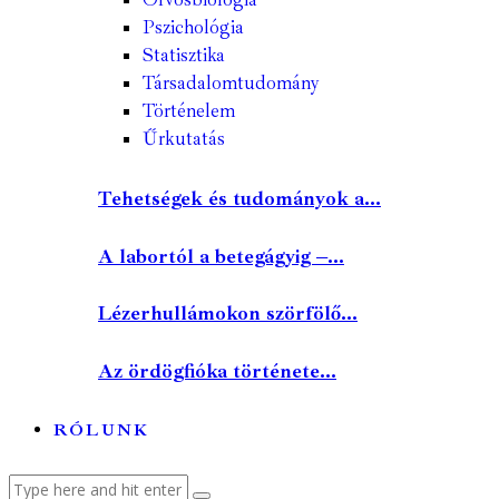
Pszichológia
Statisztika
Társadalomtudomány
Történelem
Űrkutatás
Tehetségek és tudományok a...
A labortól a betegágyig –...
Lézerhullámokon szörfölő...
Az ördögfióka története...
RÓLUNK