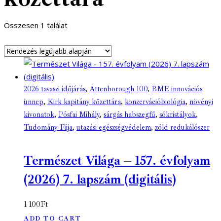
Összesen 1 találat
2026 tavaszi időjárás
,
Attenborough 100
,
BME innovációs
ünnep
,
Kirk kapitány kőzettára
,
konzervációbiológia
,
növényi
kivonatok
,
Pósfai Mihály
,
sárgás habszegfű
,
sókristályok
,
Tudomány Fája
,
utazási egészségvédelem
,
zöld redukálószer
Természet Világa – 157. évfolyam
(2026) 7. lapszám (digitális)
1 100
Ft
ADD TO CART