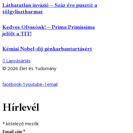
Láthatatlan invázió – Száz éve pusztít a
tölgylisztharmat
Kedves Olvasónk! – Prima Primissima
jelölt a TIT!
Kémiai Nobel-díj génkarbantartásért
Lapvásárlás
© 2026 Élet és Tudomány
facebook-1
youtube-1
email
Hírlevél
*
kötelező mezők
Email cím
*