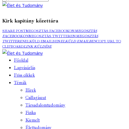
Kirk kapitány kőzettára
SHARE POST
MEGOSZTÁS FACEBOOKON
MEGOSZTÁS
FACEBOOKON
MEGOSZTÁS TWITTEREN
MEGOSZTÁS
TWITTEREN
ELKÜLD EMAILBEN
ELKÜLD EMAILBEN
COPY URL TO
CLIPBOARD
LINK KÜLDÉSE
Főoldal
Lapvásárlás
Friss cikkek
Témák
Hírek
Csillagászat
Társadalomtudomány
Fizika
Kiemelt
Élettudomány