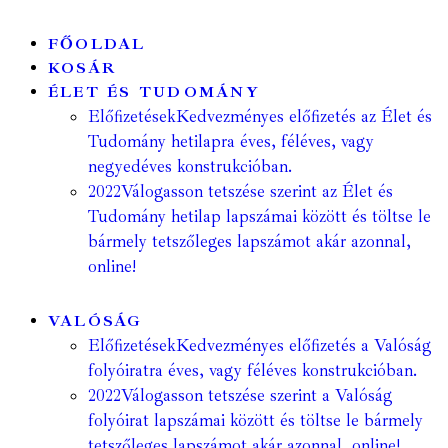
FŐOLDAL
KOSÁR
ÉLET ÉS TUDOMÁNY
Előfizetések
Kedvezményes előfizetés az Élet és
Tudomány hetilapra éves, féléves, vagy
negyedéves konstrukcióban.
2022
Válogasson tetszése szerint az Élet és
Tudomány hetilap lapszámai között és töltse le
bármely tetszőleges lapszámot akár azonnal,
online!
VALÓSÁG
Előfizetések
Kedvezményes előfizetés a Valóság
folyóiratra éves, vagy féléves konstrukcióban.
2022
Válogasson tetszése szerint a Valóság
folyóirat lapszámai között és töltse le bármely
tetszőleges lapszámot akár azonnal, online!