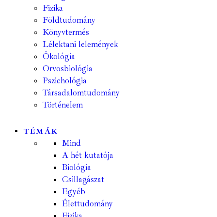
Fizika
Földtudomány
Könyvtermés
Lélektani lelemények
Ökológia
Orvosbiológia
Pszichológia
Társadalomtudomány
Történelem
TÉMÁK
Mind
A hét kutatója
Biológia
Csillagászat
Egyéb
Élettudomány
Fizika