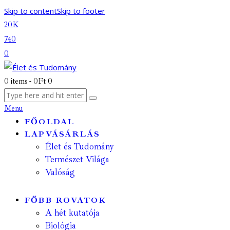
Skip to content
Skip to footer
20K
740
0
0 items
-
0Ft
0
Menu
FŐOLDAL
LAPVÁSÁRLÁS
Élet és Tudomány
Természet Világa
Valóság
FŐBB ROVATOK
A hét kutatója
Biológia