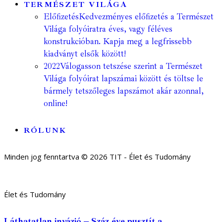
TERMÉSZET VILÁGA
Előfizetés
Kedvezményes előfizetés a Természet
Világa folyóiratra éves, vagy féléves
konstrukcióban. Kapja meg a legfrissebb
kiadványt elsők között!
2022
Válogasson tetszése szerint a Természet
Világa folyóirat lapszámai között és töltse le
bármely tetszőleges lapszámot akár azonnal,
online!
RÓLUNK
Minden jog fenntartva © 2026 TIT - Élet és Tudomány
Élet és Tudomány
Láthatatlan invázió – Száz éve pusztít a