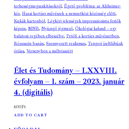
terhességmegszakításokról
,
Égető probléma: az Alzheimer-
kór
,
Hazai kortárs művészek a nemzetközi közönség előtt
,
Kukák kartonból
,
Légköri jelenségek impresszionista festők
képein
,
MNB
,
Nyüzsgő jégmező
,
Ökológiai kaland – egy
balatoni regében elbeszélve
,
Petőfi a kortárs művészetben
,
Rózsaszín banán
,
Szennyezett realizmus
,
Tengeri ízeltlábúak
óriása
,
Versenyben a méhviaszért
Élet és Tudomány – LXXVIII.
évfolyam – 1. szám – 2023. január
4. (digitális)
600
Ft
ADD TO CART