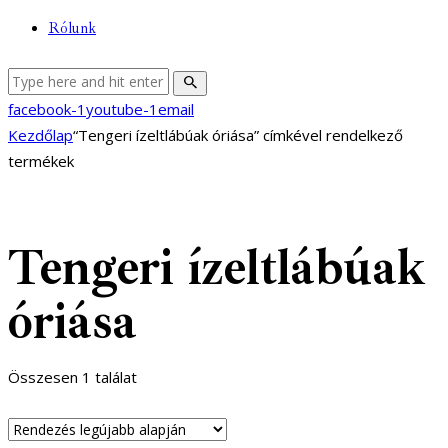
Rólunk
facebook-1
youtube-1
email
Kezdőlap
“Tengeri ízeltlábúak óriása” címkével rendelkező
termékek
Tengeri ízeltlábúak
óriása
Összesen 1 találat