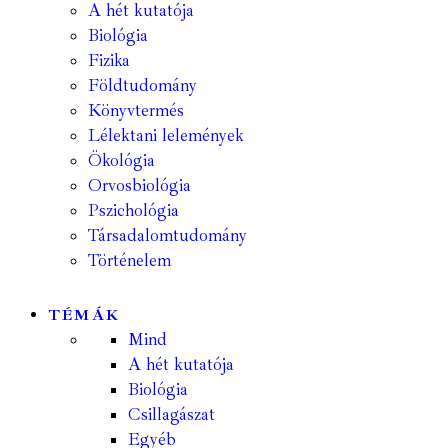
A hét kutatója
Biológia
Fizika
Földtudomány
Könyvtermés
Lélektani lelemények
Ökológia
Orvosbiológia
Pszichológia
Társadalomtudomány
Történelem
TÉMÁK
Mind
A hét kutatója
Biológia
Csillagászat
Egyéb