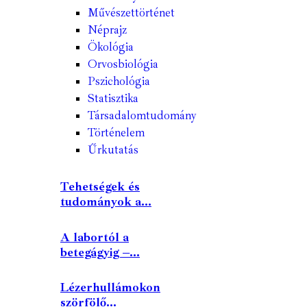
Művészettörténet
Néprajz
Ökológia
Orvosbiológia
Pszichológia
Statisztika
Társadalomtudomány
Történelem
Űrkutatás
Tehetségek és
tudományok a...
A labortól a
betegágyig –...
Lézerhullámokon
szörfölő...