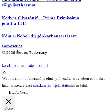
tölgylisztharmat
Kedves Olvasónk! – Prima Primissima
jelölt a TIT!
Kémiai Nobel-díj génkarbantartásért
Lapvásárlás
© 2026 Élet és Tudomány
facebook-1
youtube-1
email
Weboldalunk a felhasználói élmény fokozása érdekében cookiekat
használ Részleteket
adatkezelési tájékoztató
nkban talál.
ELFOGAD
Close