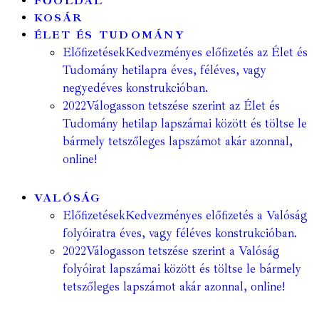
FŐOLDAL
KOSÁR
ÉLET ÉS TUDOMÁNY
Előfizetések
Kedvezményes előfizetés az Élet és
Tudomány hetilapra éves, féléves, vagy
negyedéves konstrukcióban.
2022
Válogasson tetszése szerint az Élet és
Tudomány hetilap lapszámai között és töltse le
bármely tetszőleges lapszámot akár azonnal,
online!
VALÓSÁG
Előfizetések
Kedvezményes előfizetés a Valóság
folyóiratra éves, vagy féléves konstrukcióban.
2022
Válogasson tetszése szerint a Valóság
folyóirat lapszámai között és töltse le bármely
tetszőleges lapszámot akár azonnal, online!