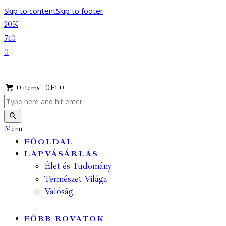
Skip to content
Skip to footer
20K
740
0
0 items
-
0Ft
0
Menu
FŐOLDAL
LAPVÁSÁRLÁS
Élet és Tudomány
Természet Világa
Valóság
FŐBB ROVATOK