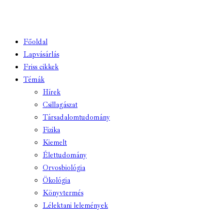
Főoldal
Lapvásárlás
Friss cikkek
Témák
Hírek
Csillagászat
Társadalomtudomány
Fizika
Kiemelt
Élettudomány
Orvosbiológia
Ökológia
Könyvtermés
Lélektani lelemények