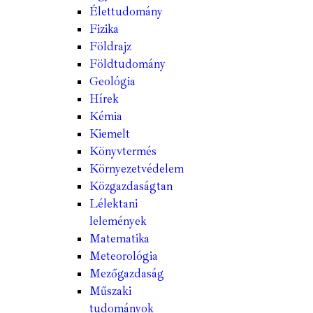
Élettudomány
Fizika
Földrajz
Földtudomány
Geológia
Hírek
Kémia
Kiemelt
Könyvtermés
Környezetvédelem
Közgazdaságtan
Lélektani
lelemények
Matematika
Meteorológia
Mezőgazdaság
Műszaki
tudományok