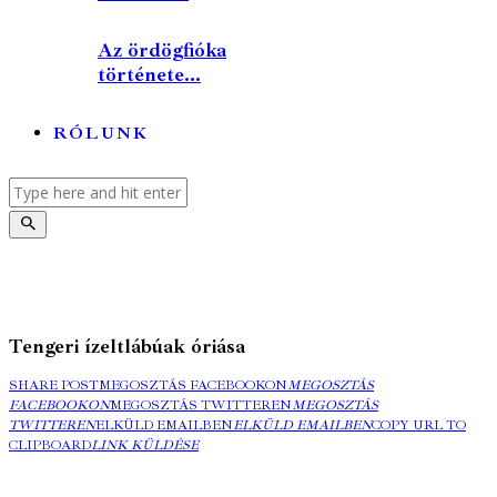
Az ördögfióka
története...
RÓLUNK
Tengeri ízeltlábúak óriása
SHARE POST
MEGOSZTÁS FACEBOOKON
MEGOSZTÁS
FACEBOOKON
MEGOSZTÁS TWITTEREN
MEGOSZTÁS
TWITTEREN
ELKÜLD EMAILBEN
ELKÜLD EMAILBEN
COPY URL TO
CLIPBOARD
LINK KÜLDÉSE