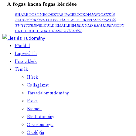
A fogas kacsa fogas kérdése
SHARE POST
MEGOSZTÁS FACEBOOKON
MEGOSZTÁS
FACEBOOKON
MEGOSZTÁS TWITTEREN
MEGOSZTÁS
TWITTEREN
ELKÜLD EMAILBEN
ELKÜLD EMAILBEN
COPY
URL TO CLIPBOARD
LINK KÜLDÉSE
Főoldal
Lapvásárlás
Friss cikkek
Témák
Hírek
Csillagászat
Társadalomtudomány
Fizika
Kiemelt
Élettudomány
Orvosbiológia
Ökológia