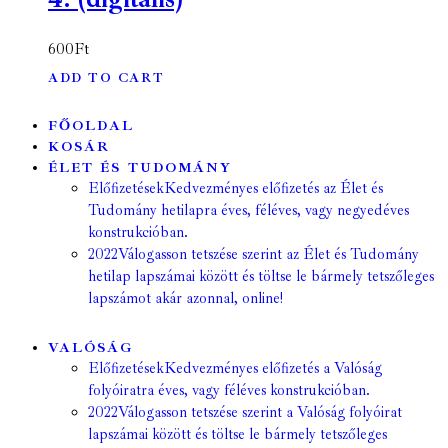
600
Ft
ADD TO CART
FŐOLDAL
KOSÁR
ÉLET ÉS TUDOMÁNY
Előfizetések
Kedvezményes előfizetés az Élet és
Tudomány hetilapra éves, féléves, vagy negyedéves
konstrukcióban.
2022
Válogasson tetszése szerint az Élet és Tudomány
hetilap lapszámai között és töltse le bármely tetszőleges
lapszámot akár azonnal, online!
VALÓSÁG
Előfizetések
Kedvezményes előfizetés a Valóság
folyóiratra éves, vagy féléves konstrukcióban.
2022
Válogasson tetszése szerint a Valóság folyóirat
lapszámai között és töltse le bármely tetszőleges