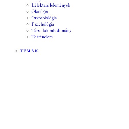
Lélektani lelemények
Ökológia
Orvosbiológia
Pszichológia
Társadalomtudomány
Történelem
TÉMÁK
Mind
A hét kutatója
Biológia
Csillagászat
Egyéb
Élettudomány
Fizika
Földrajz
Földtudomány
Geológia
Hírek