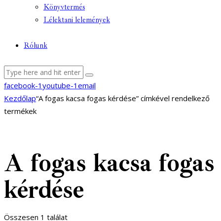
Könyvtermés
Lélektani lelemények
Rólunk
facebook-1
youtube-1
email
Kezdőlap
“A fogas kacsa fogas kérdése” címkével rendelkező
termékek
A fogas kacsa fogas
kérdése
Összesen 1 találat