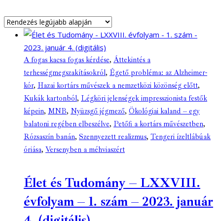
A fogas kacsa fogas kérdése
,
Áttekintés a
terhességmegszakításokról
,
Égető probléma: az Alzheimer-
kór
,
Hazai kortárs művészek a nemzetközi közönség előtt
,
Kukák kartonból
,
Légköri jelenségek impresszionista festők
képein
,
MNB
,
Nyüzsgő jégmező
,
Ökológiai kaland – egy
balatoni regében elbeszélve
,
Petőfi a kortárs művészetben
,
Rózsaszín banán
,
Szennyezett realizmus
,
Tengeri ízeltlábúak
óriása
,
Versenyben a méhviaszért
Élet és Tudomány – LXXVIII.
évfolyam – 1. szám – 2023. január
4. (digitális)