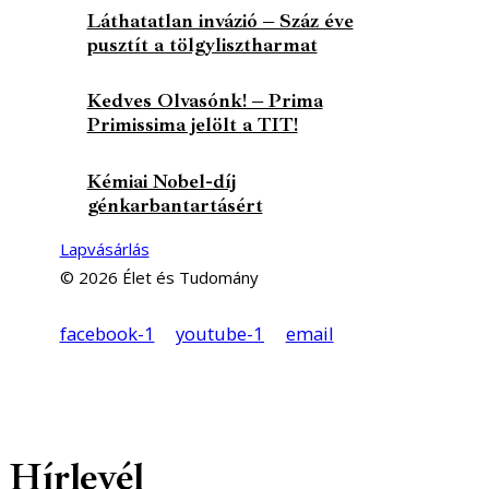
Láthatatlan invázió – Száz éve
pusztít a tölgylisztharmat
Kedves Olvasónk! – Prima
Primissima jelölt a TIT!
Kémiai Nobel-díj
génkarbantartásért
Lapvásárlás
© 2026 Élet és Tudomány
facebook-1
youtube-1
email
Hírlevél