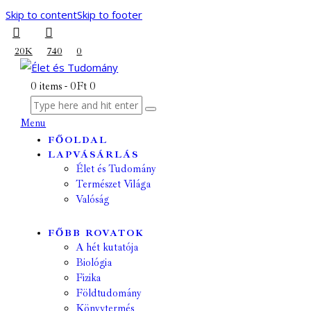
Skip to content
Skip to footer
20K
740
0
0 items
-
0Ft
0
Menu
FŐOLDAL
LAPVÁSÁRLÁS
Élet és Tudomány
Természet Világa
Valóság
FŐBB ROVATOK
A hét kutatója
Biológia
Fizika
Földtudomány
Könyvtermés