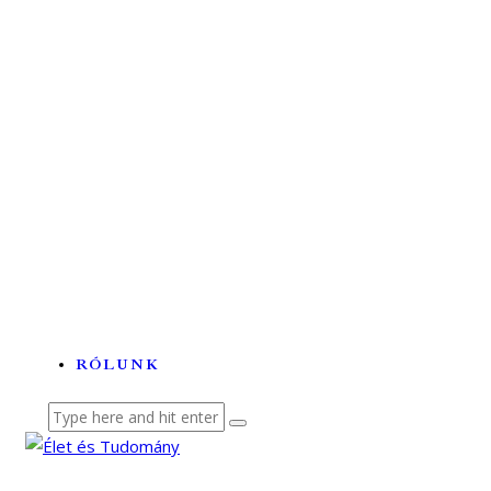
Tehetségek és tudományok a...
A labortól a betegágyig –...
Lézerhullámokon szörfölő...
Az ördögfióka története...
RÓLUNK