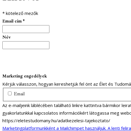
*
kötelező mezők
Email cím
*
Név
Marketing engedélyek
Kérjük válasszon, hogyan kereshetjük fel önt az Élet és Tudom
Email
Az e-mailjeink láblécében található linkre kattintva bármikor lei
gyakorlatunkkal kapcsolatos információkért látogassa meg webo
https://eletestudomany.hu/adatkezelesi-tajekoztato/
Marketingplatformunkként a Mailchimpet használjuk. A lenti felir