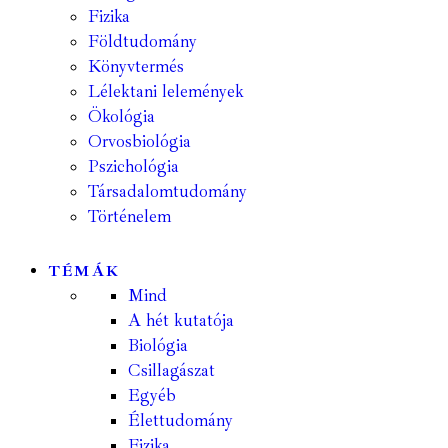
Fizika
Földtudomány
Könyvtermés
Lélektani lelemények
Ökológia
Orvosbiológia
Pszichológia
Társadalomtudomány
Történelem
TÉMÁK
Mind
A hét kutatója
Biológia
Csillagászat
Egyéb
Élettudomány
Fizika