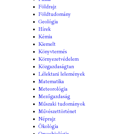
Földrajz
Földtudomány
Geológia
Hírek
Kémia
Kiemelt
Könyvtermés
Környezetvédelem
Közgazdaságtan
Lélektani lelemények
Matematika
Meteorológia
Mezőgazdaság
Műszaki tudományok
Művészettörténet
Néprajz
Ökológia
Orvosbiológia