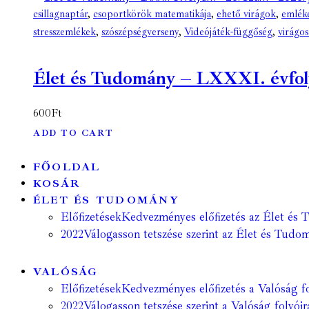
csillagnaptár
,
csoportkörök matematikája
,
ehető virágok
,
emléke
stresszemlékek
,
szószépségverseny
,
Videójáték-függőség
,
virágos
Élet és Tudomány – LXXXI. évfolya
600
Ft
ADD TO CART
FŐOLDAL
KOSÁR
ÉLET ÉS TUDOMÁNY
Előfizetések
Kedvezményes előfizetés az Élet és 
2022
Válogasson tetszése szerint az Élet és Tudom
VALÓSÁG
Előfizetések
Kedvezményes előfizetés a Valóság fo
2022
Válogasson tetszése szerint a Valóság folyóir