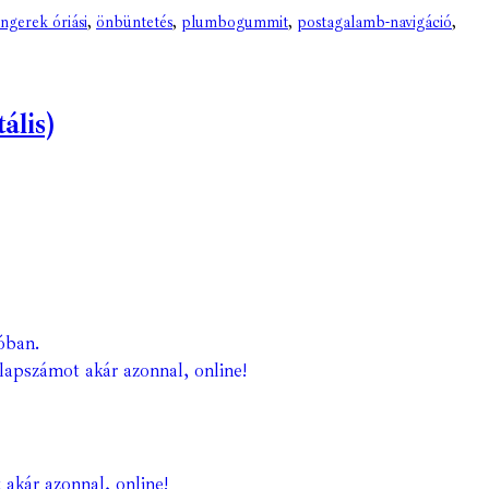
ngerek óriási
,
önbüntetés
,
plumbogummit
,
postagalamb-navigáció
,
ális)
óban.
lapszámot akár azonnal, online!
 akár azonnal, online!