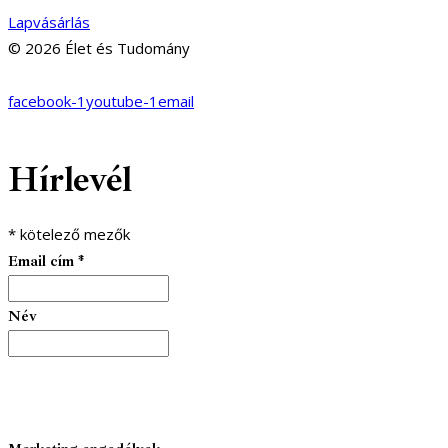
Lapvásárlás
© 2026 Élet és Tudomány
facebook-1
youtube-1
email
Hírlevél
*
kötelező mezők
Email cím
*
Név