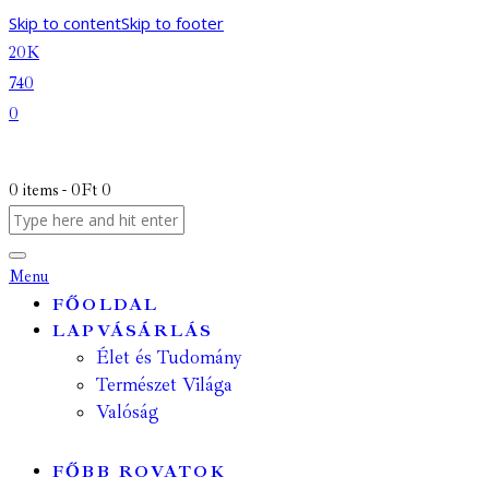
Skip to content
Skip to footer
20K
740
0
0 items
-
0Ft
0
Menu
FŐOLDAL
LAPVÁSÁRLÁS
Élet és Tudomány
Természet Világa
Valóság
FŐBB ROVATOK