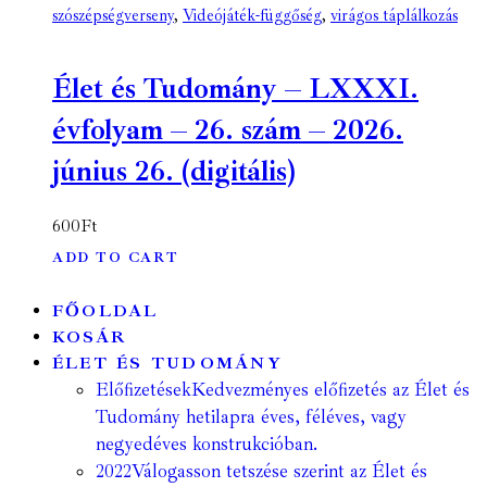
szószépségverseny
,
Videójáték-függőség
,
virágos táplálkozás
Élet és Tudomány – LXXXI.
évfolyam – 26. szám – 2026.
június 26. (digitális)
600
Ft
ADD TO CART
FŐOLDAL
KOSÁR
ÉLET ÉS TUDOMÁNY
Előfizetések
Kedvezményes előfizetés az Élet és
Tudomány hetilapra éves, féléves, vagy
negyedéves konstrukcióban.
2022
Válogasson tetszése szerint az Élet és