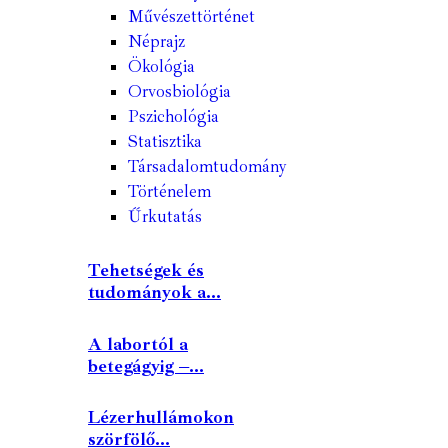
Művészettörténet
Néprajz
Ökológia
Orvosbiológia
Pszichológia
Statisztika
Társadalomtudomány
Történelem
Űrkutatás
Tehetségek és
tudományok a...
A labortól a
betegágyig –...
Lézerhullámokon
szörfölő...