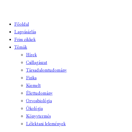
Főoldal
Lapvásárlás
Friss cikkek
Témák
Hírek
Csillagászat
Társadalomtudomány
Fizika
Kiemelt
Élettudomány
Orvosbiológia
Ökológia
Könyvtermés
Lélektani lelemények