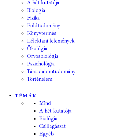
A hét kutatója
Biológia
Fizika
Földtudomány
Könyvtermés
Lélektani lelemények
Ökológia
Orvosbiológia
Pszichológia
Társadalomtudomány
Történelem
TÉMÁK
Mind
A hét kutatója
Biológia
Csillagászat
Egyéb