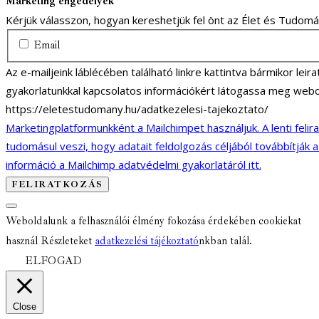
Marketing engedélyek
Kérjük válasszon, hogyan kereshetjük fel önt az Élet és Tudom
Email
Az e-mailjeink láblécében található linkre kattintva bármikor lei
gyakorlatunkkal kapcsolatos információkért látogassa meg webo
https://eletestudomany.hu/adatkezelesi-tajekoztato/
Marketingplatformunkként a Mailchimpet használjuk. A lenti felir
tudomásul veszi, hogy adatait feldolgozás céljából továbbítják 
információ a Mailchimp adatvédelmi gyakorlatáról itt.
Weboldalunk a felhasználói élmény fokozása érdekében cookiekat
használ Részleteket
adatkezelési tájékoztató
nkban talál.
ELFOGAD
Close