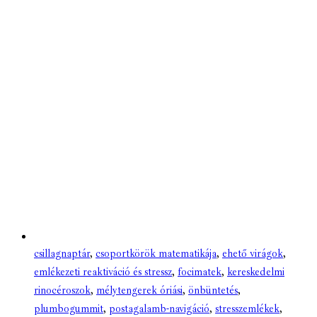
csillagnaptár
,
csoportkörök matematikája
,
ehető virágok
,
emlékezeti reaktiváció és stressz
,
focimatek
,
kereskedelmi
rinocéroszok
,
mélytengerek óriási
,
önbüntetés
,
plumbogummit
,
postagalamb-navigáció
,
stresszemlékek
,