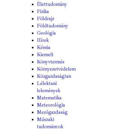
Élettudomány
Fizika
Földrajz
Földtudomány
Geológia
Hírek
Kémia
Kiemelt
Könyvtermés
Környezetvédelem
Közgazdaságtan
Lélektani
lelemények
Matematika
Meteorológia
Mezőgazdaság
Műszaki
tudományok