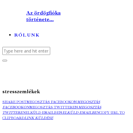
Az ördögfióka
története...
RÓLUNK
stresszemlékek
SHARE POST
MEGOSZTÁS FACEBOOKON
MEGOSZTÁS
FACEBOOKON
MEGOSZTÁS TWITTEREN
MEGOSZTÁS
TWITTEREN
ELKÜLD EMAILBEN
ELKÜLD EMAILBEN
COPY URL TO
CLIPBOARD
LINK KÜLDÉSE