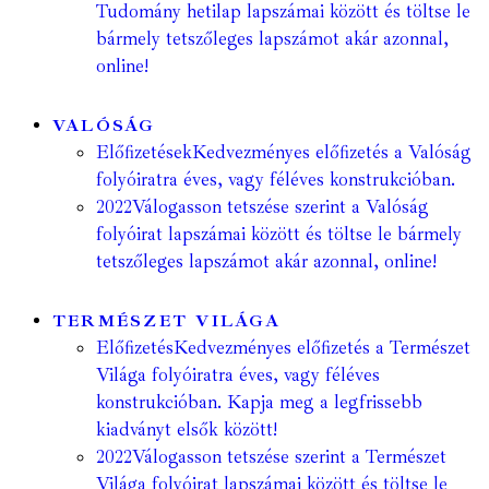
Tudomány hetilap lapszámai között és töltse le
bármely tetszőleges lapszámot akár azonnal,
online!
VALÓSÁG
Előfizetések
Kedvezményes előfizetés a Valóság
folyóiratra éves, vagy féléves konstrukcióban.
2022
Válogasson tetszése szerint a Valóság
folyóirat lapszámai között és töltse le bármely
tetszőleges lapszámot akár azonnal, online!
TERMÉSZET VILÁGA
Előfizetés
Kedvezményes előfizetés a Természet
Világa folyóiratra éves, vagy féléves
konstrukcióban. Kapja meg a legfrissebb
kiadványt elsők között!
2022
Válogasson tetszése szerint a Természet
Világa folyóirat lapszámai között és töltse le