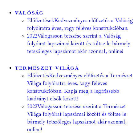
VALÓSÁG
Előfizetések
Kedvezményes előfizetés a Valóság
folyóiratra éves, vagy féléves konstrukcióban.
2022
Válogasson tetszése szerint a Valóság
folyóirat lapszámai között és töltse le bármely
tetszőleges lapszámot akár azonnal, online!
TERMÉSZET VILÁGA
Előfizetés
Kedvezményes előfizetés a Természet
Világa folyóiratra éves, vagy féléves
konstrukcióban. Kapja meg a legfrissebb
kiadványt elsők között!
2022
Válogasson tetszése szerint a Természet
Világa folyóirat lapszámai között és töltse le
bármely tetszőleges lapszámot akár azonnal,
online!