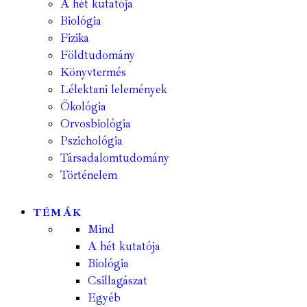
A hét kutatója
Biológia
Fizika
Földtudomány
Könyvtermés
Lélektani lelemények
Ökológia
Orvosbiológia
Pszichológia
Társadalomtudomány
Történelem
TÉMÁK
Mind
A hét kutatója
Biológia
Csillagászat
Egyéb