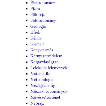
Élettudomány
Fizika
Földrajz
Földtudomány
Geológia
Hírek
Kémia
Kiemelt
Könyvtermés
Környezetvédelem
Közgazdaságtan
Lélektani lelemények
Matematika
Meteorológia
Mezőgazdaság
Műszaki tudományok
Művészettörténet
Néprajz