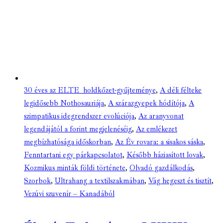
30 éves az ELTE holdkőzet-gyűjteménye
,
A déli félteke
legidősebb Nothosauriája
,
A szárazgyepek hódítója
,
A
szimpatikus idegrendszer evolúciója
,
Az aranyvonat
legendájától a forint megjelenéséig
,
Az emlékezet
megbízhatósága időskorban
,
Az Év rovara: a sisakos sáska
,
Fenntartani egy párkapcsolatot
,
Később háziasított lovak
,
Kozmikus minták földi története
,
Olvadó gazdálkodás
,
Szorbok
,
Ultrahang a textilszakmában
,
Vág hegeszt és tisztít
,
Vezúvi szuvenír – Kanadából