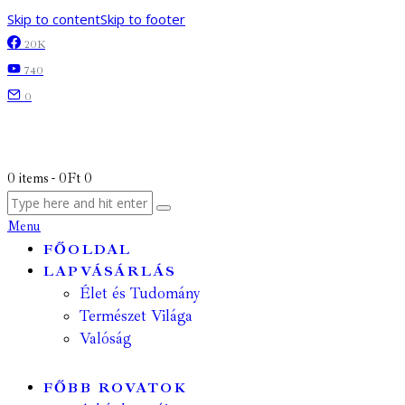
Skip to content
Skip to footer
20K
740
0
0 items
-
0Ft
0
Menu
FŐOLDAL
LAPVÁSÁRLÁS
Élet és Tudomány
Természet Világa
Valóság
FŐBB ROVATOK