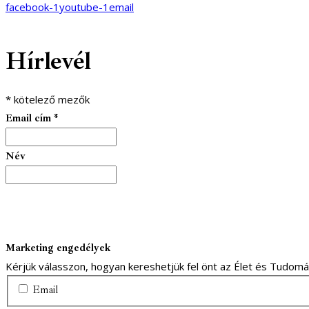
facebook-1
youtube-1
email
Hírlevél
*
kötelező mezők
Email cím
*
Név
Marketing engedélyek
Kérjük válasszon, hogyan kereshetjük fel önt az Élet és Tudom
Email