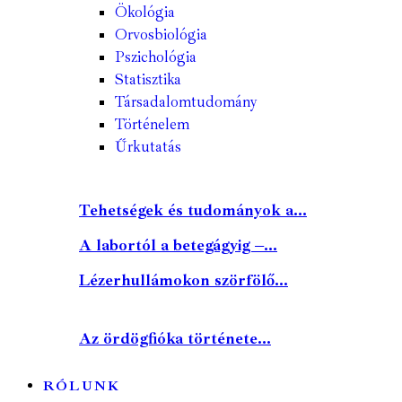
Ökológia
Orvosbiológia
Pszichológia
Statisztika
Társadalomtudomány
Történelem
Űrkutatás
Tehetségek és tudományok a...
A labortól a betegágyig –...
Lézerhullámokon szörfölő...
Az ördögfióka története...
RÓLUNK