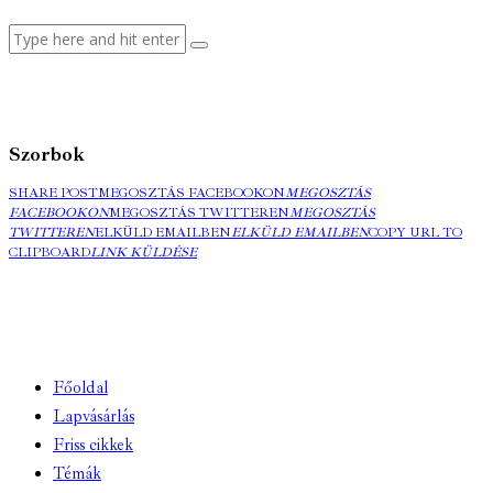
Szorbok
SHARE POST
MEGOSZTÁS FACEBOOKON
MEGOSZTÁS
FACEBOOKON
MEGOSZTÁS TWITTEREN
MEGOSZTÁS
TWITTEREN
ELKÜLD EMAILBEN
ELKÜLD EMAILBEN
COPY URL TO
CLIPBOARD
LINK KÜLDÉSE
Főoldal
Lapvásárlás
Friss cikkek
Témák