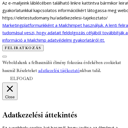
Az e-mailjeink láblécében található linkre kattintva bármikor lei
gyakorlatunkkal kapcsolatos információkért látogassa meg webo
https://eletestudomany.hu/adatkezelesi-tajekoztato/
Marketingplatformunkként a Mailchimpet használjuk. A lenti felir
tudomásul veszi, hogy adatait feldolgozás céljából továbbítják 
információ a Mailchimp adatvédelmi gyakorlatáról itt.
Weboldalunk a felhasználói élmény fokozása érdekében cookiekat
használ Részleteket
adatkezelési tájékoztató
nkban talál.
ELFOGAD
Close
Adatkezelési áttekintés
Ez a webhely cookie-kat használ, hogy javítsa az élményt a