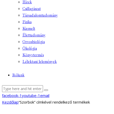
Hírek
Csillagászat
Társadalomtudomány
Fizika
Kiemelt
Élettudomány
Orvosbiológia
Ökológia
Könyvtermés
Lélektani lelemények
Rólunk
facebook-1
youtube-1
email
Kezdőlap
“Szorbok” címkével rendelkező termékek