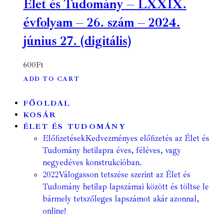
Élet és Tudomány – LXXIX.
évfolyam – 26. szám – 2024.
június 27. (digitális)
600
Ft
ADD TO CART
FŐOLDAL
KOSÁR
ÉLET ÉS TUDOMÁNY
Előfizetések
Kedvezményes előfizetés az Élet és
Tudomány hetilapra éves, féléves, vagy
negyedéves konstrukcióban.
2022
Válogasson tetszése szerint az Élet és
Tudomány hetilap lapszámai között és töltse le
bármely tetszőleges lapszámot akár azonnal,
online!