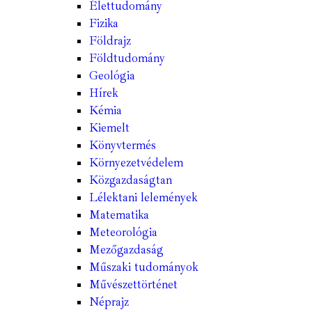
Élettudomány
Fizika
Földrajz
Földtudomány
Geológia
Hírek
Kémia
Kiemelt
Könyvtermés
Környezetvédelem
Közgazdaságtan
Lélektani lelemények
Matematika
Meteorológia
Mezőgazdaság
Műszaki tudományok
Művészettörténet
Néprajz