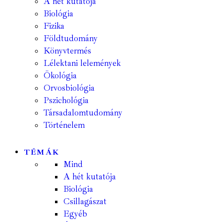
A hét kutatója
Biológia
Fizika
Földtudomány
Könyvtermés
Lélektani lelemények
Ökológia
Orvosbiológia
Pszichológia
Társadalomtudomány
Történelem
TÉMÁK
Mind
A hét kutatója
Biológia
Csillagászat
Egyéb