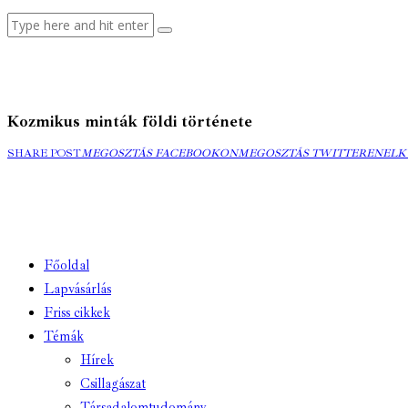
Kozmikus minták földi története
MEGOSZTÁS
MEGOSZTÁS
ELK
SHARE POST
MEGOSZTÁS FACEBOOKON
MEGOSZTÁS TWITTEREN
ELK
FACEBOOKON
TWITTEREN
EMA
Főoldal
Lapvásárlás
Friss cikkek
Témák
Hírek
Csillagászat
Társadalomtudomány