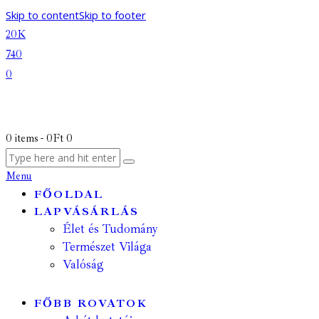
Skip to content
Skip to footer
20K
740
0
0 items
-
0Ft
0
Menu
FŐOLDAL
LAPVÁSÁRLÁS
Élet és Tudomány
Természet Világa
Valóság
FŐBB ROVATOK