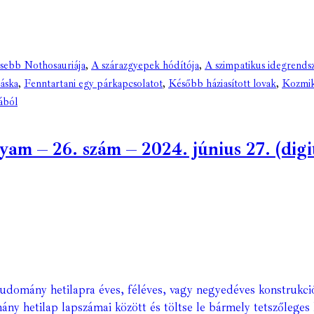
dősebb Nothosauriája
,
A szárazgyepek hódítója
,
A szimpatikus idegrendsz
sáska
,
Fenntartani egy párkapcsolatot
,
Később háziasított lovak
,
Kozmik
ából
m – 26. szám – 2024. június 27. (digit
Tudomány hetilapra éves, féléves, vagy negyedéves konstrukci
ány hetilap lapszámai között és töltse le bármely tetszőleges 