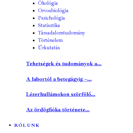
Ökológia
Orvosbiológia
Pszichológia
Statisztika
Társadalomtudomány
Történelem
Űrkutatás
Tehetségek és tudományok a...
A labortól a betegágyig –...
Lézerhullámokon szörfölő...
Az ördögfióka története...
RÓLUNK