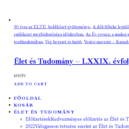
30 éves az ELTE holdkőzet-gyűjteménye
,
A déli félteke legi
emlékezet megbízhatósága időskorban
,
Az Év rovara: a sisakos 
textilszakmában
,
Vág hegeszt és tisztít
,
Vezúvi szuvenír – Kanad
Élet és Tudomány – LXXIX. évfolya
600
Ft
ADD TO CART
FŐOLDAL
KOSÁR
ÉLET ÉS TUDOMÁNY
Előfizetések
Kedvezményes előfizetés az Élet és 
2022
Válogasson tetszése szerint az Élet és Tudom