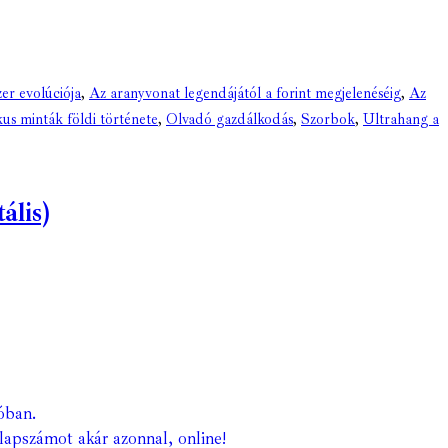
er evolúciója
,
Az aranyvonat legendájától a forint megjelenéséig
,
Az
us minták földi története
,
Olvadó gazdálkodás
,
Szorbok
,
Ultrahang a
ális)
óban.
lapszámot akár azonnal, online!