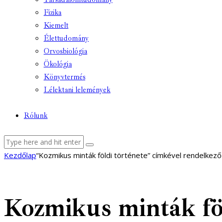
Fizika
Kiemelt
Élettudomány
Orvosbiológia
Ökológia
Könyvtermés
Lélektani lelemények
Rólunk
facebook-
youtube-
email
Kezdőlap
“Kozmikus minták földi története” címkével rendelkez
1
1
Kozmikus minták föl