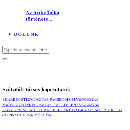
Az ördögfióka
története...
RÓLUNK
Szétzilált társas kapcsolatok
SHARE POST
MEGOSZTÁS FACEBOOKON
MEGOSZTÁS
FACEBOOKON
MEGOSZTÁS TWITTEREN
MEGOSZTÁS
TWITTEREN
ELKÜLD EMAILBEN
ELKÜLD EMAILBEN
COPY URL TO
CLIPBOARD
LINK KÜLDÉSE