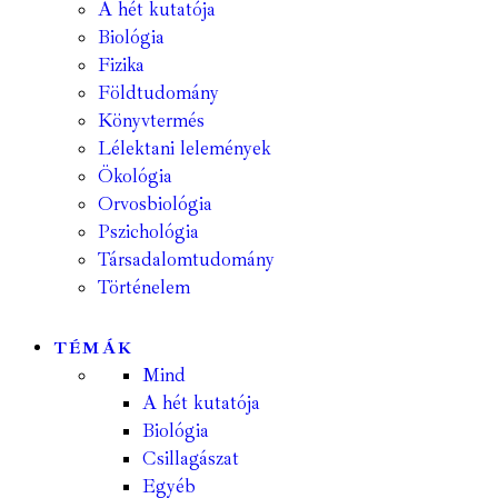
A hét kutatója
Biológia
Fizika
Földtudomány
Könyvtermés
Lélektani lelemények
Ökológia
Orvosbiológia
Pszichológia
Társadalomtudomány
Történelem
TÉMÁK
Mind
A hét kutatója
Biológia
Csillagászat
Egyéb