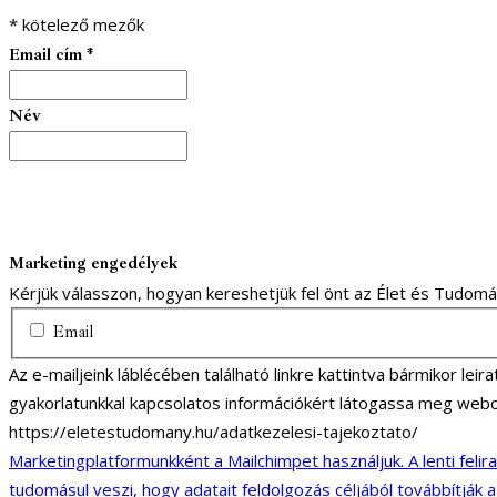
*
kötelező mezők
Email cím
*
Név
Marketing engedélyek
Kérjük válasszon, hogyan kereshetjük fel önt az Élet és Tudom
Email
Az e-mailjeink láblécében található linkre kattintva bármikor lei
gyakorlatunkkal kapcsolatos információkért látogassa meg webo
https://eletestudomany.hu/adatkezelesi-tajekoztato/
Marketingplatformunkként a Mailchimpet használjuk. A lenti felir
tudomásul veszi, hogy adatait feldolgozás céljából továbbítják 