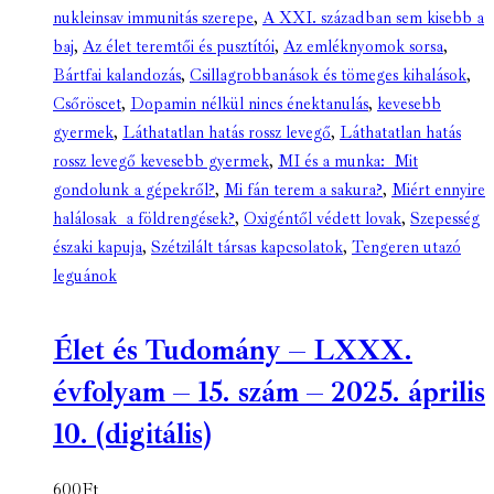
nukleinsav immunitás szerepe
,
A XXI. században sem kisebb a
baj
,
Az élet teremtői és pusztítói
,
Az emléknyomok sorsa
,
Bártfai kalandozás
,
Csillagrobbanások és tömeges kihalások
,
Csőröscet
,
Dopamin nélkül nincs énektanulás
,
kevesebb
gyermek
,
Láthatatlan hatás rossz levegő
,
Láthatatlan hatás
rossz levegő kevesebb gyermek
,
MI és a munka: Mit
gondolunk a gépekről?
,
Mi fán terem a sakura?
,
Miért ennyire
halálosak a földrengések?
,
Oxigéntől védett lovak
,
Szepesség
északi kapuja
,
Szétzilált társas kapcsolatok
,
Tengeren utazó
leguánok
Élet és Tudomány – LXXX.
évfolyam – 15. szám – 2025. április
10. (digitális)
600
Ft