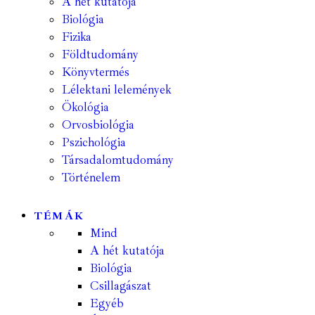
A hét kutatója
Biológia
Fizika
Földtudomány
Könyvtermés
Lélektani lelemények
Ökológia
Orvosbiológia
Pszichológia
Társadalomtudomány
Történelem
TÉMÁK
Mind
A hét kutatója
Biológia
Csillagászat
Egyéb