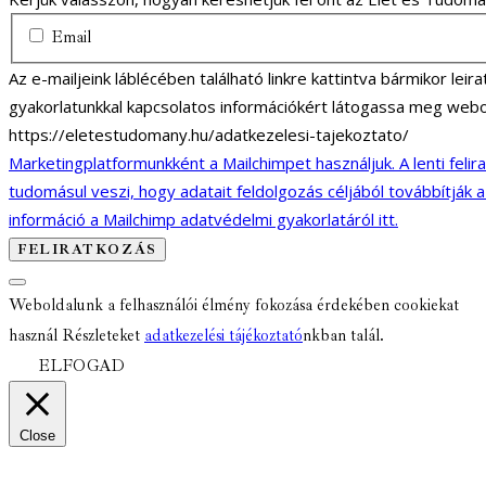
Email
Az e-mailjeink láblécében található linkre kattintva bármikor lei
gyakorlatunkkal kapcsolatos információkért látogassa meg webo
https://eletestudomany.hu/adatkezelesi-tajekoztato/
Marketingplatformunkként a Mailchimpet használjuk. A lenti felir
tudomásul veszi, hogy adatait feldolgozás céljából továbbítják 
információ a Mailchimp adatvédelmi gyakorlatáról itt.
Weboldalunk a felhasználói élmény fokozása érdekében cookiekat
használ Részleteket
adatkezelési tájékoztató
nkban talál.
ELFOGAD
Close