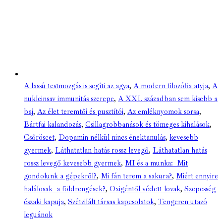
A lassú testmozgás is segíti az agya
,
A modern filozófia atyja
,
A
nukleinsav immunitás szerepe
,
A XXI. században sem kisebb a
baj
,
Az élet teremtői és pusztítói
,
Az emléknyomok sorsa
,
Bártfai kalandozás
,
Csillagrobbanások és tömeges kihalások
,
Csőröscet
,
Dopamin nélkül nincs énektanulás
,
kevesebb
gyermek
,
Láthatatlan hatás rossz levegő
,
Láthatatlan hatás
rossz levegő kevesebb gyermek
,
MI és a munka: Mit
gondolunk a gépekről?
,
Mi fán terem a sakura?
,
Miért ennyire
halálosak a földrengések?
,
Oxigéntől védett lovak
,
Szepesség
északi kapuja
,
Szétzilált társas kapcsolatok
,
Tengeren utazó
leguánok