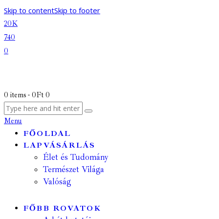
Skip to content
Skip to footer
20K
740
0
0 items
-
0Ft
0
Menu
FŐOLDAL
LAPVÁSÁRLÁS
Élet és Tudomány
Természet Világa
Valóság
FŐBB ROVATOK