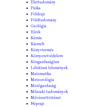
Élettudomány
Fizika
Földrajz
Földtudomány
Geológia
Hírek
Kémia
Kiemelt
Könyvtermés
Környezetvédelem
Közgazdaságtan
Lélektani lelemények
Matematika
Meteorológia
Mezőgazdaság
Műszaki tudományok
Művészettörténet
Néprajz