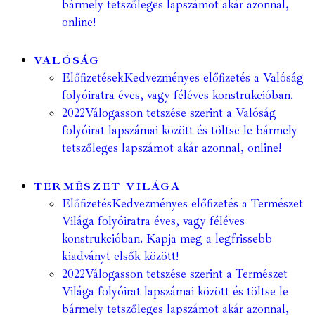
bármely tetszőleges lapszámot akár azonnal,
online!
VALÓSÁG
Előfizetések
Kedvezményes előfizetés a Valóság
folyóiratra éves, vagy féléves konstrukcióban.
2022
Válogasson tetszése szerint a Valóság
folyóirat lapszámai között és töltse le bármely
tetszőleges lapszámot akár azonnal, online!
TERMÉSZET VILÁGA
Előfizetés
Kedvezményes előfizetés a Természet
Világa folyóiratra éves, vagy féléves
konstrukcióban. Kapja meg a legfrissebb
kiadványt elsők között!
2022
Válogasson tetszése szerint a Természet
Világa folyóirat lapszámai között és töltse le
bármely tetszőleges lapszámot akár azonnal,