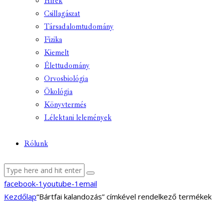
Hírek
Csillagászat
Társadalomtudomány
Fizika
Kiemelt
Élettudomány
Orvosbiológia
Ökológia
Könyvtermés
Lélektani lelemények
Rólunk
facebook-1
youtube-1
email
Kezdőlap
“Bártfai kalandozás” címkével rendelkező termékek