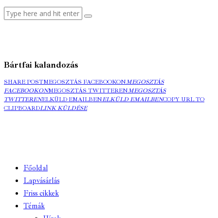
Bártfai kalandozás
SHARE POST
MEGOSZTÁS FACEBOOKON
MEGOSZTÁS
FACEBOOKON
MEGOSZTÁS TWITTEREN
MEGOSZTÁS
TWITTEREN
ELKÜLD EMAILBEN
ELKÜLD EMAILBEN
COPY URL TO
CLIPBOARD
LINK KÜLDÉSE
Főoldal
Lapvásárlás
Friss cikkek
Témák