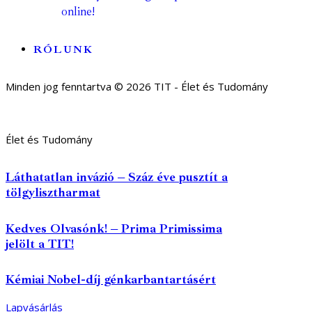
online!
RÓLUNK
Minden jog fenntartva © 2026 TIT - Élet és Tudomány
Élet és Tudomány
Láthatatlan invázió – Száz éve pusztít a
tölgylisztharmat
Kedves Olvasónk! – Prima Primissima
jelölt a TIT!
Kémiai Nobel-díj génkarbantartásért
Lapvásárlás