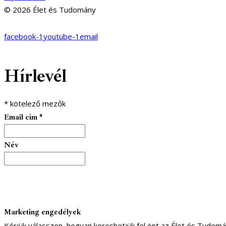
© 2026 Élet és Tudomány
facebook-1
youtube-1
email
Hírlevél
*
kötelező mezők
Email cím
*
Név
Marketing engedélyek
Kérjük válasszon, hogyan kereshetjük fel önt az Élet és Tudom