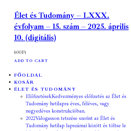
Élet és Tudomány – LXXX.
évfolyam – 15. szám – 2025. április
10. (digitális)
600
Ft
ADD TO CART
FŐOLDAL
KOSÁR
ÉLET ÉS TUDOMÁNY
Előfizetések
Kedvezményes előfizetés az Élet és
Tudomány hetilapra éves, féléves, vagy
negyedéves konstrukcióban.
2022
Válogasson tetszése szerint az Élet és
Tudomány hetilap lapszámai között és töltse le