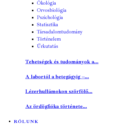
Ökológia
Orvosbiológia
Pszichológia
Statisztika
Társadalomtudomány
Történelem
Űrkutatás
Tehetségek és tudományok a...
A labortól a betegágyig –...
Lézerhullámokon szörfölő...
Az ördögfióka története...
RÓLUNK