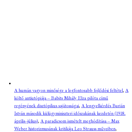
A humán vagyon minősége a legfontosabb fejlődési feltétel
,
A
költő antiutópiája – Babits Mihály Elza pilóta című
regényének disztópikus sajátosságai
,
A lengyelkérdés Burián
István második külügyminiszteri időszakának kezdetén (1918.
április–július)
,
A paradicsom ismételt meghódítása – Max
Weber historizmusának kritikája Leo Strauss műveiben
,