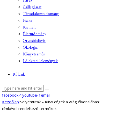
Hírek
Csillagászat
Társadalomtudomány
Fizika
Kiemelt
Élettudomány
Orvosbiológia
Ökológia
Könyvtermés
Lélektani lelemények
Rólunk
facebook-1
youtube-1
email
Kezdőlap
“Selyemutak – Kínai cégek a világ élvonalában”
címkével rendelkező termékek