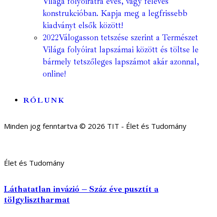
Világa folyóiratra éves, vagy féléves
konstrukcióban. Kapja meg a legfrissebb
kiadványt elsők között!
2022
Válogasson tetszése szerint a Természet
Világa folyóirat lapszámai között és töltse le
bármely tetszőleges lapszámot akár azonnal,
online!
RÓLUNK
Minden jog fenntartva © 2026 TIT - Élet és Tudomány
Élet és Tudomány
Láthatatlan invázió – Száz éve pusztít a
tölgylisztharmat