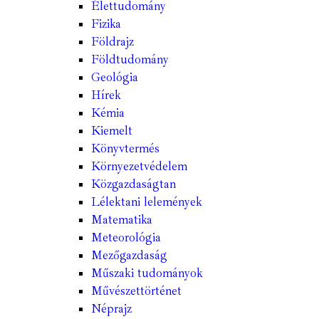
Élettudomány
Fizika
Földrajz
Földtudomány
Geológia
Hírek
Kémia
Kiemelt
Könyvtermés
Környezetvédelem
Közgazdaságtan
Lélektani lelemények
Matematika
Meteorológia
Mezőgazdaság
Műszaki tudományok
Művészettörténet
Néprajz