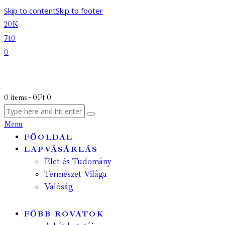
Skip to content
Skip to footer
20K
740
0
0 items
-
0Ft
0
Menu
FŐOLDAL
LAPVÁSÁRLÁS
Élet és Tudomány
Természet Világa
Valóság
FŐBB ROVATOK