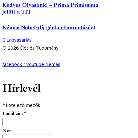
Kedves Olvasónk! – Prima Primissima
jelölt a TIT!
Kémiai Nobel-díj génkarbantartásért
Lapvásárlás
© 2026 Élet és Tudomány
facebook-1
youtube-1
email
Hírlevél
*
kötelező mezők
Email cím
*
Név