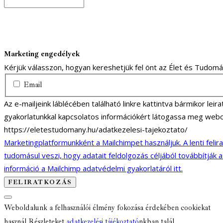
Marketing engedélyek
Kérjük válasszon, hogyan kereshetjük fel önt az Élet és Tudom
Email
Az e-mailjeink láblécében található linkre kattintva bármikor lei
gyakorlatunkkal kapcsolatos információkért látogassa meg webo
https://eletestudomany.hu/adatkezelesi-tajekoztato/
Marketingplatformunkként a Mailchimpet használjuk. A lenti felir
tudomásul veszi, hogy adatait feldolgozás céljából továbbítják 
információ a Mailchimp adatvédelmi gyakorlatáról itt.
Weboldalunk a felhasználói élmény fokozása érdekében cookiekat
használ Részleteket
adatkezelési tájékoztató
nkban talál.