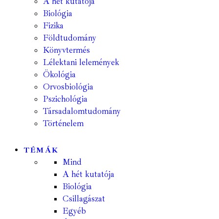
A hét kutatója
Biológia
Fizika
Földtudomány
Könyvtermés
Lélektani lelemények
Ökológia
Orvosbiológia
Pszichológia
Társadalomtudomány
Történelem
TÉMÁK
Mind
A hét kutatója
Biológia
Csillagászat
Egyéb