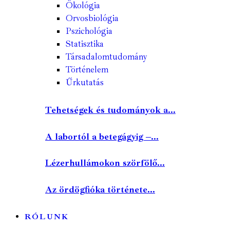
Ökológia
Orvosbiológia
Pszichológia
Statisztika
Társadalomtudomány
Történelem
Űrkutatás
Tehetségek és tudományok a...
A labortól a betegágyig –...
Lézerhullámokon szörfölő...
Az ördögfióka története...
RÓLUNK