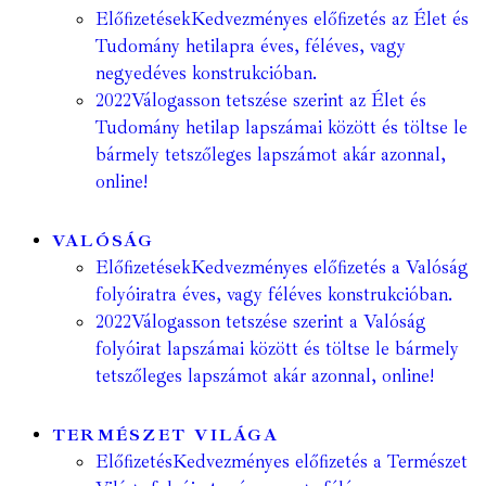
Előfizetések
Kedvezményes előfizetés az Élet és
Tudomány hetilapra éves, féléves, vagy
negyedéves konstrukcióban.
2022
Válogasson tetszése szerint az Élet és
Tudomány hetilap lapszámai között és töltse le
bármely tetszőleges lapszámot akár azonnal,
online!
VALÓSÁG
Előfizetések
Kedvezményes előfizetés a Valóság
folyóiratra éves, vagy féléves konstrukcióban.
2022
Válogasson tetszése szerint a Valóság
folyóirat lapszámai között és töltse le bármely
tetszőleges lapszámot akár azonnal, online!
TERMÉSZET VILÁGA
Előfizetés
Kedvezményes előfizetés a Természet