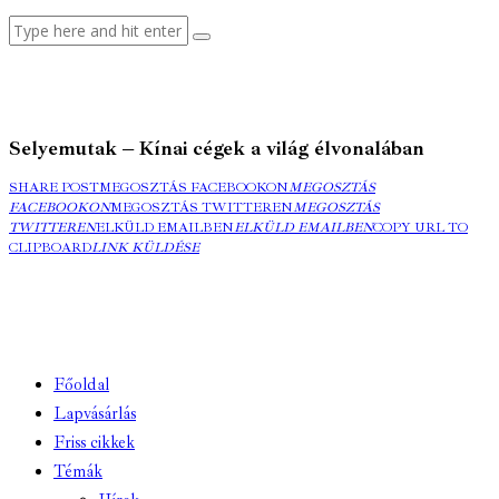
Selyemutak – Kínai cégek a világ élvonalában
SHARE POST
MEGOSZTÁS FACEBOOKON
MEGOSZTÁS
FACEBOOKON
MEGOSZTÁS TWITTEREN
MEGOSZTÁS
TWITTEREN
ELKÜLD EMAILBEN
ELKÜLD EMAILBEN
COPY URL TO
CLIPBOARD
LINK KÜLDÉSE
Főoldal
Lapvásárlás
Friss cikkek
Témák