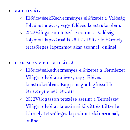
VALÓSÁG
Előfizetések
Kedvezményes előfizetés a Valóság
folyóiratra éves, vagy féléves konstrukcióban.
2022
Válogasson tetszése szerint a Valóság
folyóirat lapszámai között és töltse le bármely
tetszőleges lapszámot akár azonnal, online!
TERMÉSZET VILÁGA
Előfizetés
Kedvezményes előfizetés a Természet
Világa folyóiratra éves, vagy féléves
konstrukcióban. Kapja meg a legfrissebb
kiadványt elsők között!
2022
Válogasson tetszése szerint a Természet
Világa folyóirat lapszámai között és töltse le
bármely tetszőleges lapszámot akár azonnal,
online!