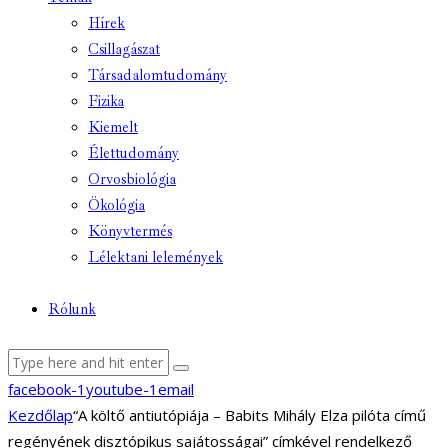
Hírek
Csillagászat
Társadalomtudomány
Fizika
Kiemelt
Élettudomány
Orvosbiológia
Ökológia
Könyvtermés
Lélektani lelemények
Rólunk
facebook-1
youtube-1
email
Kezdőlap
“A költő antiutópiája – Babits Mihály Elza pilóta című
regényének disztópikus sajátosságai” címkével rendelkező