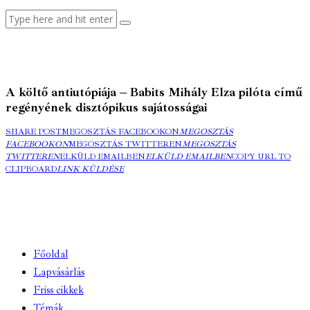
A költő antiutópiája – Babits Mihály Elza pilóta című
regényének disztópikus sajátosságai
SHARE POST
MEGOSZTÁS FACEBOOKON
MEGOSZTÁS
FACEBOOKON
MEGOSZTÁS TWITTEREN
MEGOSZTÁS
TWITTEREN
ELKÜLD EMAILBEN
ELKÜLD EMAILBEN
COPY URL TO
CLIPBOARD
LINK KÜLDÉSE
Főoldal
Lapvásárlás
Friss cikkek
Témák