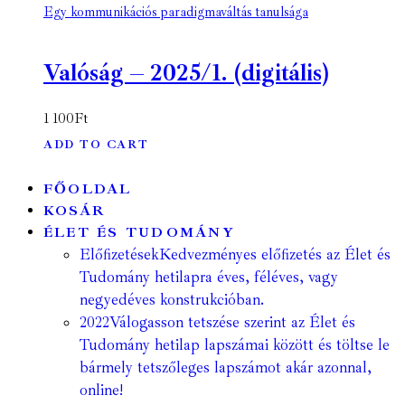
Egy kommunikációs paradigmaváltás tanulsága
Valóság – 2025/1. (digitális)
1 100
Ft
ADD TO CART
FŐOLDAL
KOSÁR
ÉLET ÉS TUDOMÁNY
Előfizetések
Kedvezményes előfizetés az Élet és
Tudomány hetilapra éves, féléves, vagy
negyedéves konstrukcióban.
2022
Válogasson tetszése szerint az Élet és
Tudomány hetilap lapszámai között és töltse le
bármely tetszőleges lapszámot akár azonnal,
online!