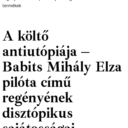
termékek
A költő
antiutópiája –
Babits Mihály Elza
pilóta című
regényének
disztópikus