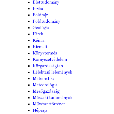
Élettudomány
Fizika
Földrajz
Földtudomány
Geológia
Hírek
Kémia
Kiemelt
Könyvtermés
Környezetvédelem
Közgazdaságtan
Lélektani lelemények
Matematika
Meteorológia
Mezőgazdaság
Műszaki tudományok
Művészettörténet
Néprajz