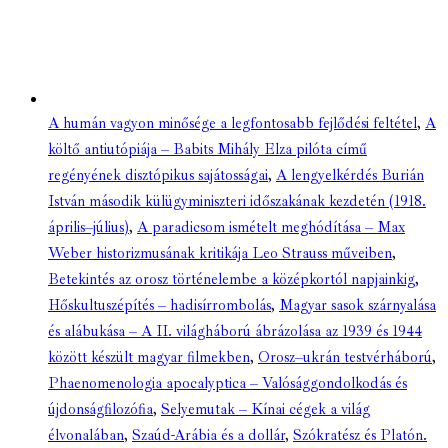
A humán vagyon minősége a legfontosabb fejlődési feltétel
,
A
költő antiutópiája – Babits Mihály Elza pilóta című
regényének disztópikus sajátosságai
,
A lengyelkérdés Burián
István második külügyminiszteri időszakának kezdetén (1918.
április–július)
,
A paradicsom ismételt meghódítása – Max
Weber historizmusának kritikája Leo Strauss műveiben
,
Betekintés az orosz történelembe a középkortól napjainkig
,
Hőskultuszépítés – hadisírrombolás
,
Magyar sasok szárnyalása
és alábukása – A II. világháború ábrázolása az 1939 és 1944
között készült magyar filmekben
,
Orosz–ukrán testvérháború
,
Phaenomenologia apocalyptica – Valósággondolkodás és
újdonságfilozófia
,
Selyemutak – Kínai cégek a világ
élvonalában
,
Szaúd-Arábia és a dollár
,
Szókratész és Platón.