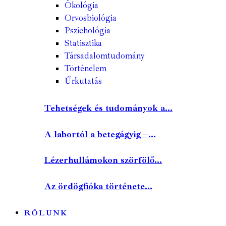
Ökológia
Orvosbiológia
Pszichológia
Statisztika
Társadalomtudomány
Történelem
Űrkutatás
Tehetségek és tudományok a...
A labortól a betegágyig –...
Lézerhullámokon szörfölő...
Az ördögfióka története...
RÓLUNK