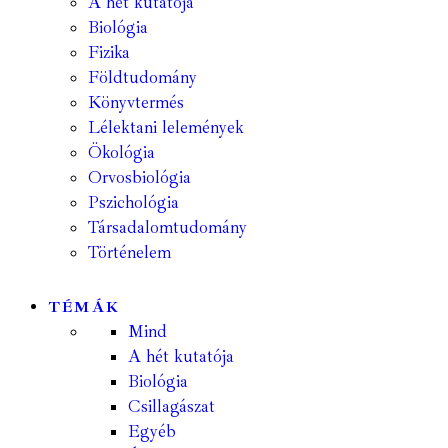
A hét kutatója
Biológia
Fizika
Földtudomány
Könyvtermés
Lélektani lelemények
Ökológia
Orvosbiológia
Pszichológia
Társadalomtudomány
Történelem
TÉMÁK
Mind
A hét kutatója
Biológia
Csillagászat
Egyéb