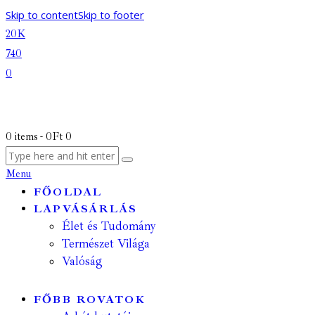
Skip to content
Skip to footer
20K
740
0
0 items
-
0Ft
0
Menu
FŐOLDAL
LAPVÁSÁRLÁS
Élet és Tudomány
Természet Világa
Valóság
FŐBB ROVATOK