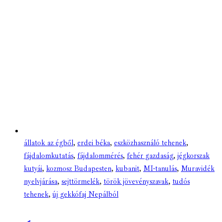
állatok az égből
,
erdei béka
,
eszközhasználó tehenek
,
fájdalomkutatás
,
fájdalommérés
,
fehér gazdaság
,
jégkorszak
kutyái
,
kozmosz Budapesten
,
kubanit
,
MI-tanulás
,
Muravidék
nyelvjárása
,
sejttörmelék
,
török jövevényszavak
,
tudós
tehenek
,
új gekkófaj Nepálból