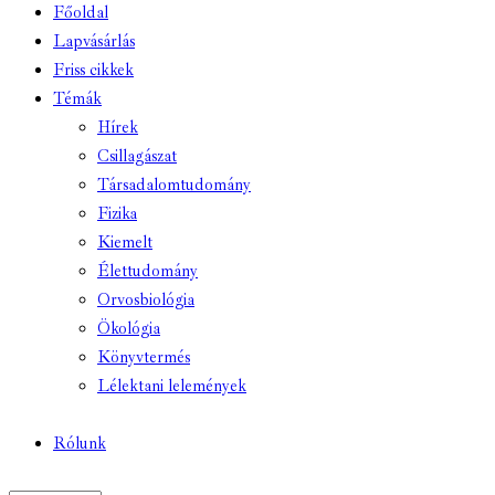
Főoldal
Lapvásárlás
Friss cikkek
Témák
Hírek
Csillagászat
Társadalomtudomány
Fizika
Kiemelt
Élettudomány
Orvosbiológia
Ökológia
Könyvtermés
Lélektani lelemények
Rólunk