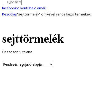
facebook-1
youtube-1
email
Kezdőlap
“sejttörmelék” címkével rendelkező termékek
sejttörmelék
Összesen 1 találat