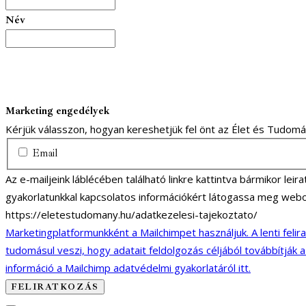
Név
Marketing engedélyek
Kérjük válasszon, hogyan kereshetjük fel önt az Élet és Tudom
Email
Az e-mailjeink láblécében található linkre kattintva bármikor lei
gyakorlatunkkal kapcsolatos információkért látogassa meg webo
https://eletestudomany.hu/adatkezelesi-tajekoztato/
Marketingplatformunkként a Mailchimpet használjuk. A lenti felir
tudomásul veszi, hogy adatait feldolgozás céljából továbbítják 
információ a Mailchimp adatvédelmi gyakorlatáról itt.