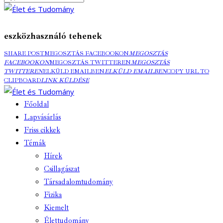
eszközhasználó tehenek
SHARE POST
MEGOSZTÁS FACEBOOKON
MEGOSZTÁS
FACEBOOKON
MEGOSZTÁS TWITTEREN
MEGOSZTÁS
TWITTEREN
ELKÜLD EMAILBEN
ELKÜLD EMAILBEN
COPY URL TO
CLIPBOARD
LINK KÜLDÉSE
Főoldal
Lapvásárlás
Friss cikkek
Témák
Hírek
Csillagászat
Társadalomtudomány
Fizika
Kiemelt
Élettudomány