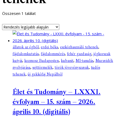
Összesen 1 találat
állatok az égből
,
erdei béka
,
eszközhasználó tehenek
,
fájdalomkutatás
,
fájdalommérés
,
fehér gazdaság
,
jégkorszak
kutyái
,
kozmosz Budapesten
,
kubanit
,
MI-tanulás
,
Muravidék
nyelvjárása
,
sejttörmelék
,
török jövevényszavak
,
tudós
tehenek
,
új gekkófaj Nepálból
Élet és Tudomány – LXXXI.
évfolyam – 15. szám – 2026.
április 10. (digitális)