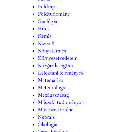
Földrajz
Földtudomány
Geológia
Hírek
Kémia
Kiemelt
Könyvtermés
Környezetvédelem
Közgazdaságtan
Lélektani lelemények
Matematika
Meteorológia
Mezőgazdaság
Műszaki tudományok
Művészettörténet
Néprajz
Ökológia
Orvosbiológia