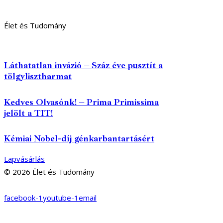
Élet és Tudomány
Láthatatlan invázió – Száz éve pusztít a
tölgylisztharmat
Kedves Olvasónk! – Prima Primissima
jelölt a TIT!
Kémiai Nobel-díj génkarbantartásért
Lapvásárlás
© 2026 Élet és Tudomány
facebook-1
youtube-1
email