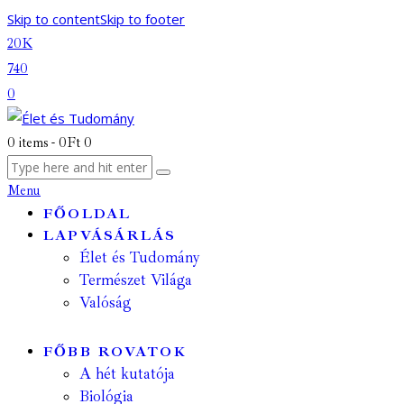
Skip to content
Skip to footer
20K
740
0
0 items
-
0Ft
0
Menu
FŐOLDAL
LAPVÁSÁRLÁS
Élet és Tudomány
Természet Világa
Valóság
FŐBB ROVATOK
A hét kutatója
Biológia