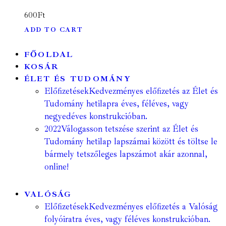
600
Ft
ADD TO CART
FŐOLDAL
KOSÁR
ÉLET ÉS TUDOMÁNY
Előfizetések
Kedvezményes előfizetés az Élet és
Tudomány hetilapra éves, féléves, vagy
negyedéves konstrukcióban.
2022
Válogasson tetszése szerint az Élet és
Tudomány hetilap lapszámai között és töltse le
bármely tetszőleges lapszámot akár azonnal,
online!
VALÓSÁG
Előfizetések
Kedvezményes előfizetés a Valóság
folyóiratra éves, vagy féléves konstrukcióban.