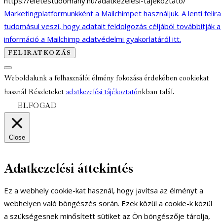
https://eletestudomany.hu/adatkezelesi-tajekoztato/
Marketingplatformunkként a Mailchimpet használjuk. A lenti felir
tudomásul veszi, hogy adatait feldolgozás céljából továbbítják 
információ a Mailchimp adatvédelmi gyakorlatáról itt.
Weboldalunk a felhasználói élmény fokozása érdekében cookiekat
használ Részleteket
adatkezelési tájékoztató
nkban talál.
ELFOGAD
Close
Adatkezelési áttekintés
Ez a webhely cookie-kat használ, hogy javítsa az élményt a
webhelyen való böngészés során. Ezek közül a cookie-k közül
a szükségesnek minősített sütiket az Ön böngészője tárolja,