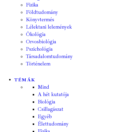
Fizika
Földtudomány
Könyvtermés
Lélektani lelemények
Ökológia
Orvosbiológia
Pszichológia
Társadalomtudomány
Történelem
TÉMÁK
Mind
A hét kutatója
Biológia
Csillagászat
Egyéb
Élettudomány
Fizika