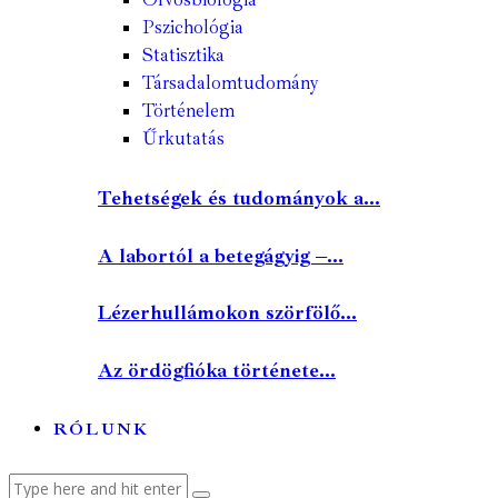
Pszichológia
Statisztika
Társadalomtudomány
Történelem
Űrkutatás
Tehetségek és tudományok a...
A labortól a betegágyig –...
Lézerhullámokon szörfölő...
Az ördögfióka története...
RÓLUNK