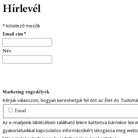
Hírlevél
*
kötelező mezők
Email cím
*
Név
Marketing engedélyek
Kérjük válasszon, hogyan kereshetjük fel önt az Élet és Tudom
Email
Az e-mailjeink láblécében található linkre kattintva bármikor lei
gyakorlatunkkal kapcsolatos információkért látogassa meg webo