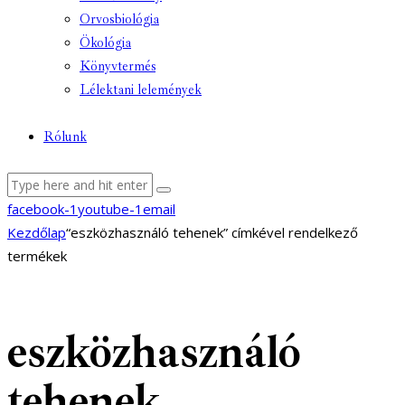
Orvosbiológia
Ökológia
Könyvtermés
Lélektani lelemények
Rólunk
facebook-1
youtube-1
email
Kezdőlap
“eszközhasználó tehenek” címkével rendelkező
termékek
eszközhasználó
tehenek