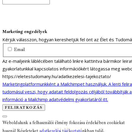
Marketing engedélyek
Kérjük válasszon, hogyan kereshetjük fel önt az Élet és Tudom
Email
Az e-mailjeink láblécében található linkre kattintva bármikor lei
gyakorlatunkkal kapcsolatos információkért látogassa meg webo
https://eletestudomany.hu/adatkezelesi-tajekoztato/
Marketingplatformunkként a Mailchimpet használjuk. A lenti felir
tudomásul veszi, hogy adatait feldolgozás céljából továbbítják 
információ a Mailchimp adatvédelmi gyakorlatáról itt.
Weboldalunk a felhasználói élmény fokozása érdekében cookiekat
használ Részleteket
adatkezelési tájékoztató
nkban talál.