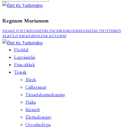
Regnum Marianum
MEGOSZTÁS
MEGOSZTÁS
ELK
SHARE POST
MEGOSZTÁS FACEBOOKON
MEGOSZTÁS TWITTEREN
FACEBOOKON
COPY
TWITTEREN
EMA
ELKÜLD EMAILBEN
LINK KÜLDÉSE
URL
TO
Főoldal
CLIPBOARD
Lapvásárlás
Friss cikkek
Témák
Hírek
Csillagászat
Társadalomtudomány
Fizika
Kiemelt
Élettudomány
Orvosbiológia