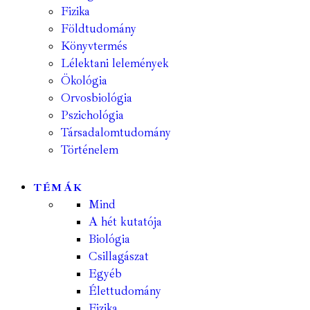
Fizika
Földtudomány
Könyvtermés
Lélektani lelemények
Ökológia
Orvosbiológia
Pszichológia
Társadalomtudomány
Történelem
TÉMÁK
Mind
A hét kutatója
Biológia
Csillagászat
Egyéb
Élettudomány
Fizika