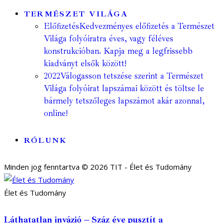
TERMÉSZET VILÁGA
Előfizetés
Kedvezményes előfizetés a Természet
Világa folyóiratra éves, vagy féléves
konstrukcióban. Kapja meg a legfrissebb
kiadványt elsők között!
2022
Válogasson tetszése szerint a Természet
Világa folyóirat lapszámai között és töltse le
bármely tetszőleges lapszámot akár azonnal,
online!
RÓLUNK
Minden jog fenntartva © 2026 TIT - Élet és Tudomány
Élet és Tudomány
Láthatatlan invázió – Száz éve pusztít a