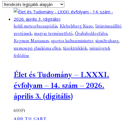
holdi meteorbecsapódás
,
Klebelsberg Kuno
,
látásvisszaállító
protézisek
,
magyar természetfotó
,
Őraljaboldogfalva
,
Regnum Marianum
,
sportos kultuszminiszter
,
sünultrahang
,
szemcsepp glaukóma ellen
,
túzoktrükkök
,
zsírszövetek
fejlődése
Élet és Tudomány – LXXXI.
évfolyam – 14. szám – 2026.
április 3. (digitális)
600
Ft
ADD TO CART