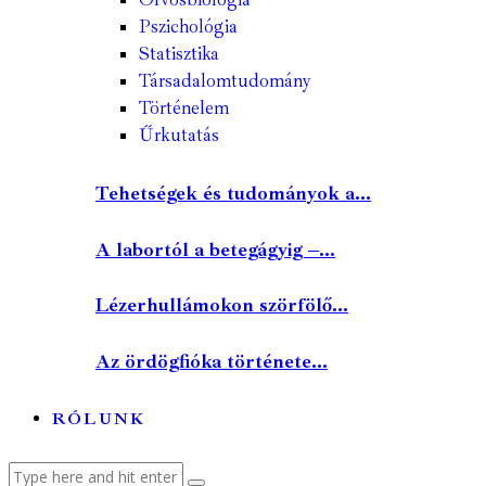
Pszichológia
Statisztika
Társadalomtudomány
Történelem
Űrkutatás
Tehetségek és tudományok a...
A labortól a betegágyig –...
Lézerhullámokon szörfölő...
Az ördögfióka története...
RÓLUNK