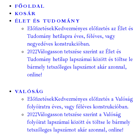
FŐOLDAL
KOSÁR
ÉLET ÉS TUDOMÁNY
Előfizetések
Kedvezményes előfizetés az Élet és
Tudomány hetilapra éves, féléves, vagy
negyedéves konstrukcióban.
2022
Válogasson tetszése szerint az Élet és
Tudomány hetilap lapszámai között és töltse le
bármely tetszőleges lapszámot akár azonnal,
online!
VALÓSÁG
Előfizetések
Kedvezményes előfizetés a Valóság
folyóiratra éves, vagy féléves konstrukcióban.
2022
Válogasson tetszése szerint a Valóság
folyóirat lapszámai között és töltse le bármely
tetszőleges lapszámot akár azonnal, online!