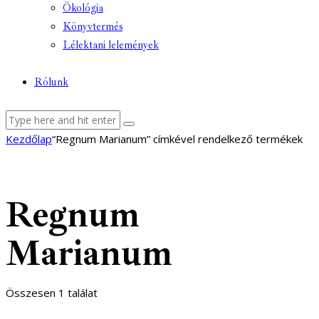
Ökológia
Könyvtermés
Lélektani lelemények
Rólunk
facebook-
youtube-
email
Kezdőlap
“Regnum Marianum” címkével rendelkező termékek
1
1
Regnum
Marianum
Összesen 1 találat