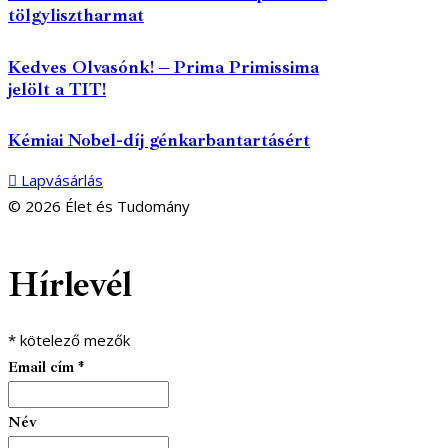
tölgylisztharmat
Kedves Olvasónk! – Prima Primissima
jelölt a TIT!
Kémiai Nobel-díj génkarbantartásért
Lapvásárlás
© 2026 Élet és Tudomány
facebook-
youtube-
email
Hírlevél
1
1
*
kötelező mezők
Email cím
*
Név