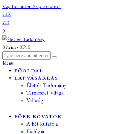
Skip to content
Skip to footer
20K
740
0
0 items
-
0Ft
0
Menu
FŐOLDAL
LAPVÁSÁRLÁS
Élet és Tudomány
Természet Világa
Valóság
FŐBB ROVATOK
A hét kutatója
Biológia