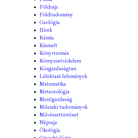
Földrajz
Földtudomány
Geológia
Hírek
Kémia
Kiemelt
Könyvtermés
Környezetvédelem
Közgazdaságtan
Lélektani lelemények
Matematika
Meteorológia
Mezőgazdaság
Műszaki tudományok
Művészettörténet
Néprajz
Ökológia
Orvosbiológia